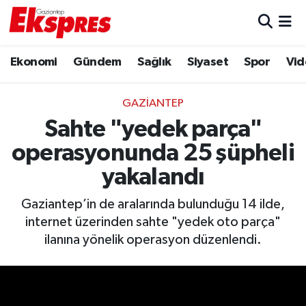
Eğitim
Hava Durumu
Ekonomi
Gündem
Sağlık
Siyaset
Spor
Vid
Ekonomi
Trafik Durumu
GAZIANTEP
Gaziantep son dakika
Puan Durumu ve Fikstür
Sahte "yedek parça"
operasyonunda 25 şüpheli
Genel
Tüm Manşetler
yakalandı
Gündem
Son Dakika Haberleri
Gaziantep’in de aralarında bulunduğu 14 ilde,
internet üzerinden sahte "yedek oto parça"
Haberler
Haber Arşivi
ilanına yönelik operasyon düzenlendi.
Kültür Sanat
Magazin