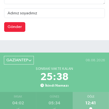
Gönder
GAZİANTEP
08.08.2026
SONRAKI VAKTE KALAN
25:37
İkindi Namazı
İMSAK
GÜNEŞ
ÖĞLE
04:02
05:34
12:41