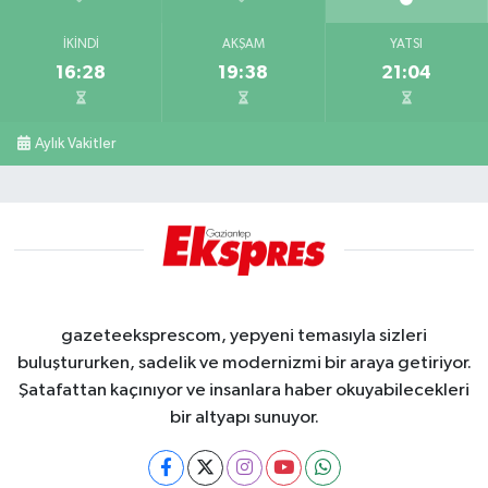
İKINDI
AKŞAM
YATSI
16:28
19:38
21:04
Aylık Vakitler
gazeteeksprescom, yepyeni temasıyla sizleri
buluştururken, sadelik ve modernizmi bir araya getiriyor.
Şatafattan kaçınıyor ve insanlara haber okuyabilecekleri
bir altyapı sunuyor.