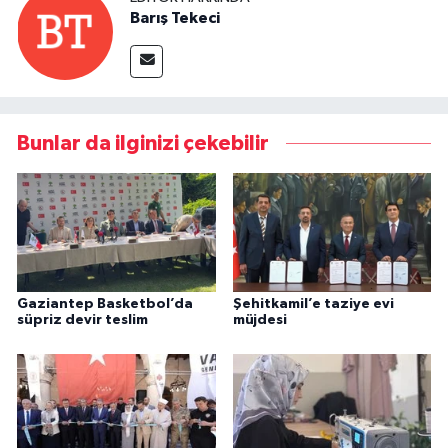
Barış Tekeci
Bunlar da ilginizi çekebilir
Gaziantep Basketbol’da
Şehitkamil’e taziye evi
süpriz devir teslim
müjdesi