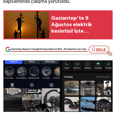
kapsamında çalışma yürütüldü.
Video Haber
Gaziantep’te 9
Ağustos elektrik
Yaşam
kesintisi! İşte
etkilenecek mahalleler
Yeme-İçme
Yemek