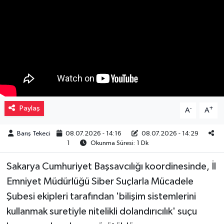
Müzik
Piyasa
Resmi İlanlar
Sağlık
Paylaş
-
+
A
A
Sinemalar
Barış Tekeci
08.07.2026 - 14:16
08.07.2026 - 14:29
1
Okunma Süresi: 1 Dk
Siyaset
Sakarya Cumhuriyet Başsavcılığı koordinesinde, İl
Spor
Emniyet Müdürlüğü Siber Suçlarla Mücadele
Şubesi ekipleri tarafından 'bilişim sistemlerini
Teknoloji
kullanmak suretiyle nitelikli dolandırıcılık' suçu
Türkiye