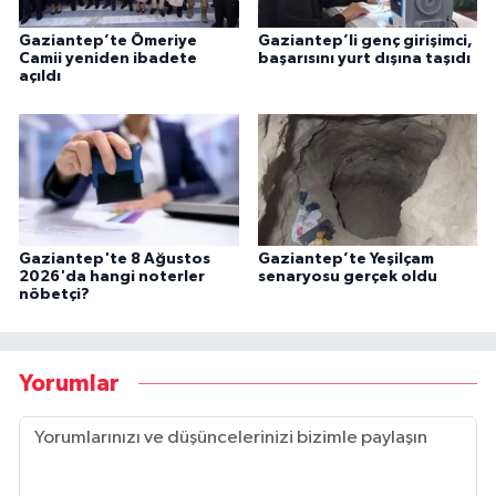
Gaziantep’te Ömeriye
Gaziantep’li genç girişimci,
Camii yeniden ibadete
başarısını yurt dışına taşıdı
açıldı
Gaziantep'te 8 Ağustos
Gaziantep’te Yeşilçam
2026'da hangi noterler
senaryosu gerçek oldu
nöbetçi?
Yorumlar