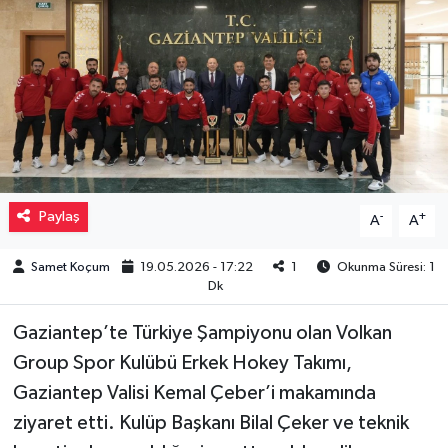
Müzik
Piyasa
Resmi İlanlar
Sağlık
Paylaş
-
+
A
A
Sinemalar
Samet Koçum
19.05.2026 - 17:22
1
Okunma Süresi: 1
Dk
Siyaset
Gaziantep’te Türkiye Şampiyonu olan Volkan
Spor
Group Spor Kulübü Erkek Hokey Takımı,
Gaziantep Valisi Kemal Çeber’i makamında
Teknoloji
ziyaret etti. Kulüp Başkanı Bilal Çeker ve teknik
Türkiye