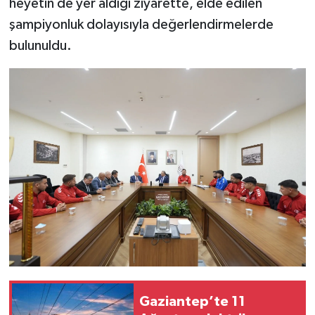
heyetin de yer aldığı ziyarette, elde edilen
şampiyonluk dolayısıyla değerlendirmelerde
Video Haber
bulunuldu.
Yaşam
Yeme-İçme
Yemek
Gaziantep’te 11