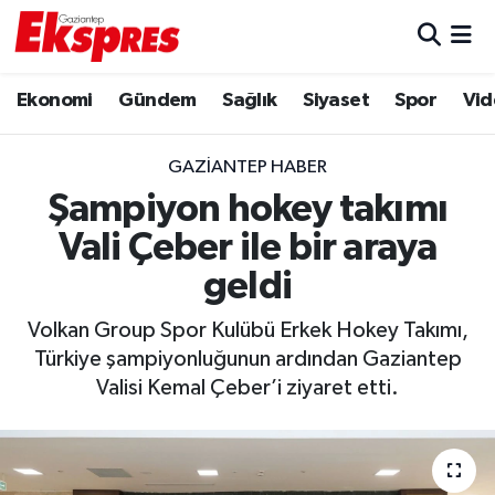
Eğitim
Hava Durumu
Ekonomi
Gündem
Sağlık
Siyaset
Spor
Vid
Ekonomi
Trafik Durumu
GAZIANTEP HABER
Gaziantep son dakika
Puan Durumu ve Fikstür
Şampiyon hokey takımı
Vali Çeber ile bir araya
Genel
Tüm Manşetler
geldi
Gündem
Son Dakika Haberleri
Volkan Group Spor Kulübü Erkek Hokey Takımı,
Türkiye şampiyonluğunun ardından Gaziantep
Haberler
Haber Arşivi
Valisi Kemal Çeber’i ziyaret etti.
Kültür Sanat
Magazin