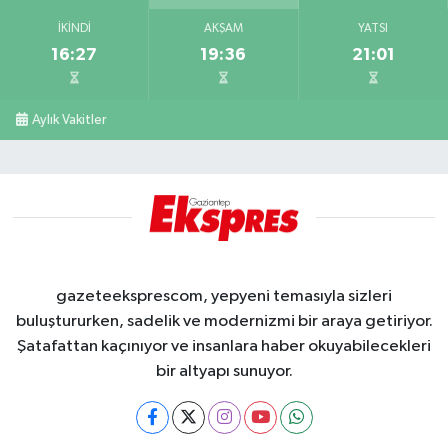
İKINDI
AKŞAM
YATSI
16:27
19:36
21:01
Aylık Vakitler
gazeteeksprescom, yepyeni temasıyla sizleri
buluştururken, sadelik ve modernizmi bir araya getiriyor.
Şatafattan kaçınıyor ve insanlara haber okuyabilecekleri
bir altyapı sunuyor.