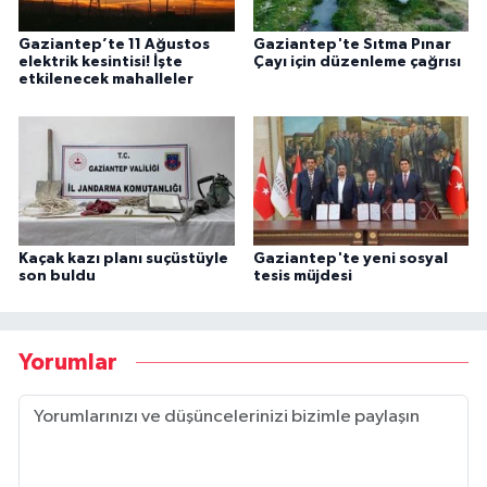
Gaziantep’te 11 Ağustos
Gaziantep'te Sıtma Pınar
elektrik kesintisi! İşte
Çayı için düzenleme çağrısı
etkilenecek mahalleler
Kaçak kazı planı suçüstüyle
Gaziantep'te yeni sosyal
son buldu
tesis müjdesi
Yorumlar