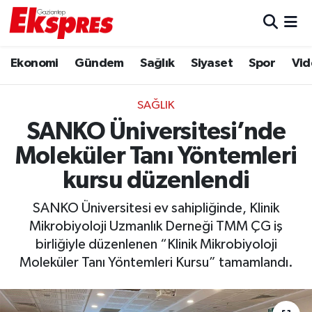
Eğitim
Hava Durumu
Ekonomi
Gündem
Sağlık
Siyaset
Spor
Vid
Ekonomi
Trafik Durumu
SAĞLIK
Gaziantep son dakika
Puan Durumu ve Fikstür
SANKO Üniversitesi’nde
Moleküler Tanı Yöntemleri
Genel
Tüm Manşetler
kursu düzenlendi
Gündem
Son Dakika Haberleri
SANKO Üniversitesi ev sahipliğinde, Klinik
Mikrobiyoloji Uzmanlık Derneği TMM ÇG iş
Haberler
Haber Arşivi
birliğiyle düzenlenen “Klinik Mikrobiyoloji
Moleküler Tanı Yöntemleri Kursu” tamamlandı.
Kültür Sanat
Magazin