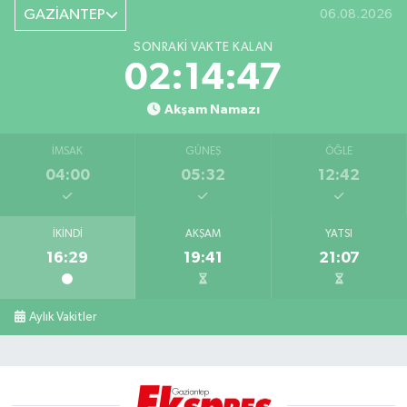
GAZİANTEP
06.08.2026
SONRAKI VAKTE KALAN
02:14:46
Akşam Namazı
İMSAK
GÜNEŞ
ÖĞLE
04:00
05:32
12:42
İKINDI
AKŞAM
YATSI
16:29
19:41
21:07
Aylık Vakitler