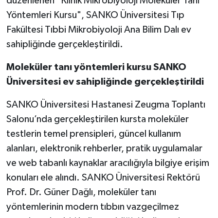
düzenlenen "Klinik Mikrobiyoloji Moleküler Tanı
Yöntemleri Kursu", SANKO Üniversitesi Tıp
Video Haber
Fakültesi Tıbbi Mikrobiyoloji Ana Bilim Dalı ev
sahipliğinde gerçekleştirildi.
Yaşam
Moleküler tanı yöntemleri kursu SANKO
Yeme-İçme
Üniversitesi ev sahipliğinde gerçekleştirildi
Yemek
SANKO Üniversitesi Hastanesi Zeugma Toplantı
Salonu’nda gerçekleştirilen kursta moleküler
testlerin temel prensipleri, güncel kullanım
alanları, elektronik rehberler, pratik uygulamalar
ve web tabanlı kaynaklar aracılığıyla bilgiye erişim
konuları ele alındı. SANKO Üniversitesi Rektörü
Prof. Dr. Güner Dağlı, moleküler tanı
yöntemlerinin modern tıbbın vazgeçilmez