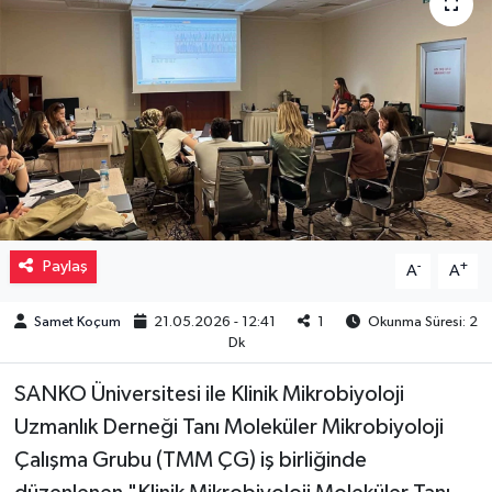
Müzik
Piyasa
Resmi İlanlar
Sağlık
Sinemalar
Paylaş
-
+
A
A
Siyaset
Samet Koçum
21.05.2026 - 12:41
1
Okunma Süresi: 2
Dk
Spor
SANKO Üniversitesi ile Klinik Mikrobiyoloji
Uzmanlık Derneği Tanı Moleküler Mikrobiyoloji
Teknoloji
Çalışma Grubu (TMM ÇG) iş birliğinde
Türkiye