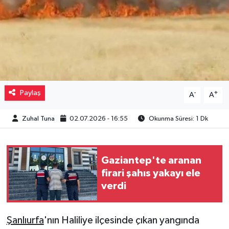
Müzik
Piyasa
Resmi İlanlar
Paylaş
-
+
A
A
Sağlık
Zuhal Tuna
02.07.2026 - 16:55
Okunma Süresi: 1 Dk
Sinemalar
Siyaset
Gaziantep'te aranan
firari şahıs yakayı ele
Spor
verdi
Teknoloji
Şanlıurfa
'nın Haliliye ilçesinde çıkan yangında
Türkiye