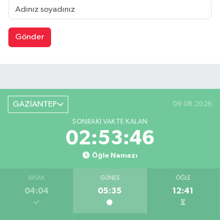
Gönder
GAZİANTEP
09.08.2026
SONRAKI VAKTE KALAN
02:53:45
Öğle Namazı
İMSAK
GÜNEŞ
ÖĞLE
04:04
05:35
12:41