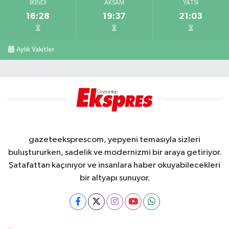
İKINDI
AKŞAM
YATSI
16:28
19:37
21:03
Aylık Vakitler
gazeteeksprescom, yepyeni temasıyla sizleri
buluştururken, sadelik ve modernizmi bir araya getiriyor.
Şatafattan kaçınıyor ve insanlara haber okuyabilecekleri
bir altyapı sunuyor.