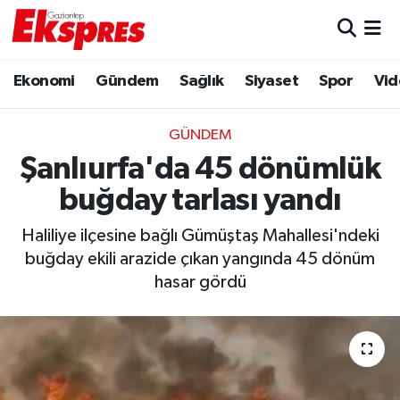
Eğitim
Hava Durumu
Ekonomi
Gündem
Sağlık
Siyaset
Spor
Vid
Ekonomi
Trafik Durumu
GÜNDEM
Gaziantep son dakika
Puan Durumu ve Fikstür
Şanlıurfa'da 45 dönümlük
buğday tarlası yandı
Genel
Tüm Manşetler
Haliliye ilçesine bağlı Gümüştaş Mahallesi'ndeki
Gündem
Son Dakika Haberleri
buğday ekili arazide çıkan yangında 45 dönüm
hasar gördü
Haberler
Haber Arşivi
Kültür Sanat
Magazin