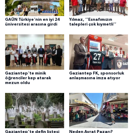
GAÜN Türkiye'nin en iyi 24
Yılmaz, ‘’Esnafımızın
üniversitesi arasına girdi
talepleri çok kıymetli’’
Gaziantep'te minik
Gaziantep FK, sponsorluk
öğrenciler kep atarak
anlaşmasına imza atıyor
mezun oldu
Gaziantep’te defin listesi
Neden Avrat Pazarı?