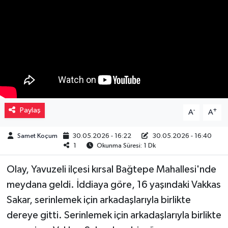
Müzik
Piyasa
Resmi İlanlar
Sağlık
Paylaş
-
+
A
A
Sinemalar
Samet Koçum
30.05.2026 - 16:22
30.05.2026 - 16:40
1
Okunma Süresi: 1 Dk
Siyaset
Olay, Yavuzeli ilçesi kırsal Bağtepe Mahallesi'nde
Spor
meydana geldi. İddiaya göre, 16 yaşındaki Vakkas
Sakar, serinlemek için arkadaşlarıyla birlikte
Teknoloji
dereye gitti. Serinlemek için arkadaşlarıyla birlikte
Türkiye