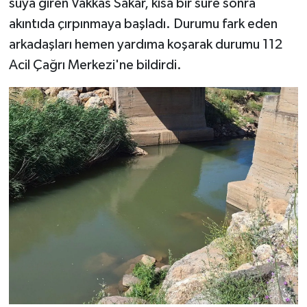
suya giren Vakkas Sakar, kısa bir süre sonra
akıntıda çırpınmaya başladı. Durumu fark eden
Video Haber
arkadaşları hemen yardıma koşarak durumu 112
Acil Çağrı Merkezi'ne bildirdi.
Yaşam
Yeme-İçme
Yemek