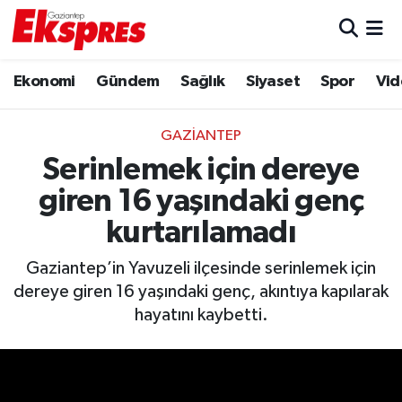
Eğitim
Hava Durumu
Ekonomi
Gündem
Sağlık
Siyaset
Spor
Vid
Ekonomi
Trafik Durumu
GAZIANTEP
Gaziantep son dakika
Puan Durumu ve Fikstür
Serinlemek için dereye
giren 16 yaşındaki genç
Genel
Tüm Manşetler
kurtarılamadı
Gündem
Son Dakika Haberleri
Gaziantep’in Yavuzeli ilçesinde serinlemek için
dereye giren 16 yaşındaki genç, akıntıya kapılarak
Haberler
Haber Arşivi
hayatını kaybetti.
Kültür Sanat
Magazin