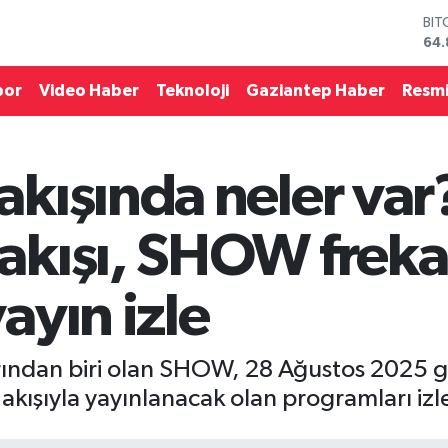
BIT
64.
DO
47,
por
Video Haber
Teknoloji
Gaziantep Haber
Resmi
EU
55,
STE
64,
kışında neler var
GRA
66
BİS
kışı, SHOW frekans
13.
ayın izle
rından biri olan SHOW, 28 Ağustos 2025 gü
kışıyla yayınlanacak olan programları izle