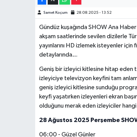
Samet Koçum
28.08.2025 - 13:52
Video Haber
Gündüz kuşağında SHOW Ana Haber gibi
Yaşam
akşam saatlerinde sevilen dizilerle Tü
yayınlarını HD izlemek isteyenler için f
Yeme-İçme
detaylarında…
Yemek
Geniş bir izleyici kitlesine hitap eden
izleyiciye televizyon keyfini tam an
geniş izleyici kitlesine sunduğu program
keyfi yaşatırken izleyenleri ekran baş
olduğunu merak eden izleyiciler hangi 
28 Ağustos 2025 Perşembe SHOW 
06:00 - Güzel Günler