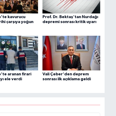
'te kavurucu
Prof. Dr. Bektaş'tan Nurdağı
rihi çarşıya yoğun
depremi sonrası kritik uyarı
te aranan firari
Vali Çeber'den deprem
yı ele verdi
sonrası ilk açıklama geldi