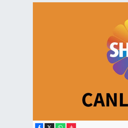
Müzik
Piyasa
Resmi İlanlar
Sağlık
Sinemalar
Siyaset
Spor
Teknoloji
Türkiye