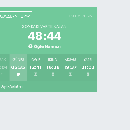
GAZİANTEP
09.08.2026
SONRAKI VAKTE KALAN
48:43
Öğle Namazı
SAK
GÜNEŞ
ÖĞLE
İKINDI
AKŞAM
YATSI
:04
05:35
12:41
16:28
19:37
21:03
Aylık Vakitler