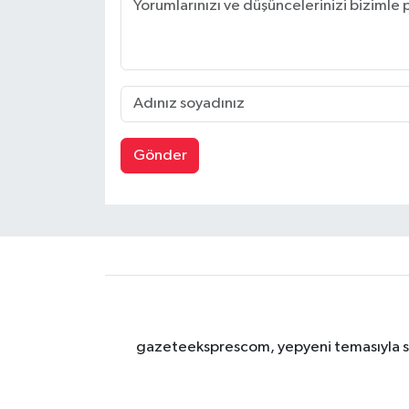
Gönder
gazeteeksprescom, yepyeni temasıyla sizl