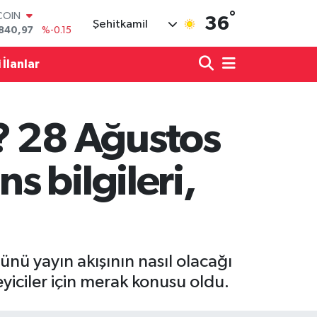
°
COIN
36
Şehitkamil
840,97
%-0.15
LAR
7436
%0.18
 İlanlar
RO
2510
%0.32
RLİN
4811
%0.38
? 28 Ağustos
M ALTIN
60.55
%0
T100
 bilgileri,
779
%-14
nü yayın akışının nasıl olacağı
yiciler için merak konusu oldu.