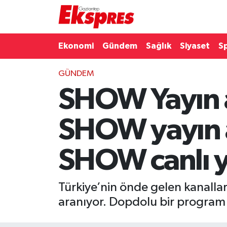
Eğitim
Hava Durumu
Ekonomi
Gündem
Sağlık
Siyaset
S
Ekonomi
Trafik Durumu
GÜNDEM
SHOW Yayın a
Gaziantep son dakika
Puan Durumu ve Fikstür
Genel
Tüm Manşetler
SHOW yayın a
Gündem
Son Dakika Haberleri
SHOW canlı y
Haberler
Haber Arşivi
Türkiye’nin önde gelen kanalla
Kültür Sanat
aranıyor. Dopdolu bir program a
Magazin