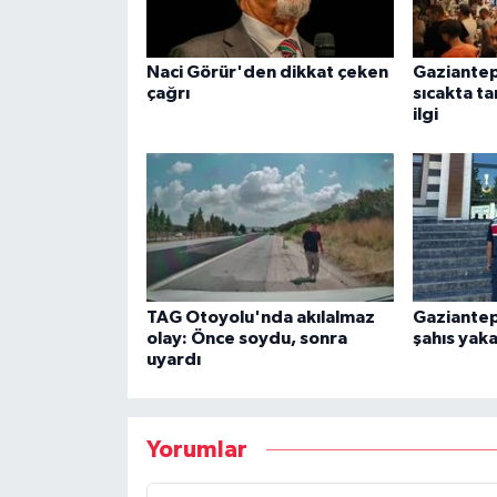
Naci Görür'den dikkat çeken
Gaziantep
çağrı
sıcakta ta
ilgi
TAG Otoyolu'nda akılalmaz
Gaziantep'
olay: Önce soydu, sonra
şahıs yaka
uyardı
Yorumlar