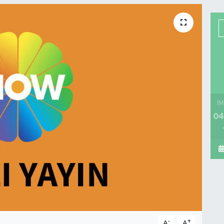
İM
04
-
+
A
A