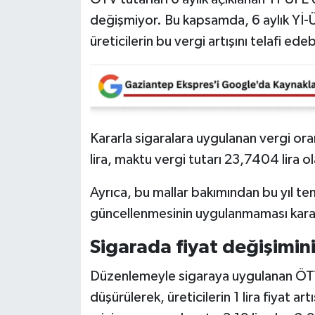
değişmiyor. Bu kapsamda, 6 aylık Yİ-Ü
Video Haber
üreticilerin bu vergi artışını telafi ede
Yaşam
Yeme-İçme
Kararla sigaralara uygulanan vergi or
Yemek
lira, maktu vergi tutarı 23,7404 lira ol
Ayrıca, bu mallar bakımından bu yıl t
güncellenmesinin uygulanmaması kararl
Sigarada fiyat değişimin
Düzenlemeyle sigaraya uygulanan ÖT
düşürülerek, üreticilerin 1 lira fiyat art