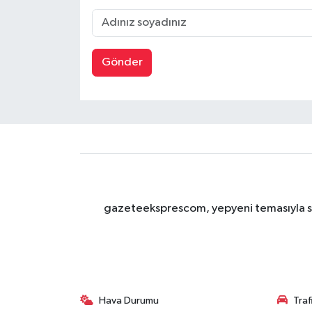
Gönder
gazeteeksprescom, yepyeni temasıyla sizl
Hava Durumu
Tra