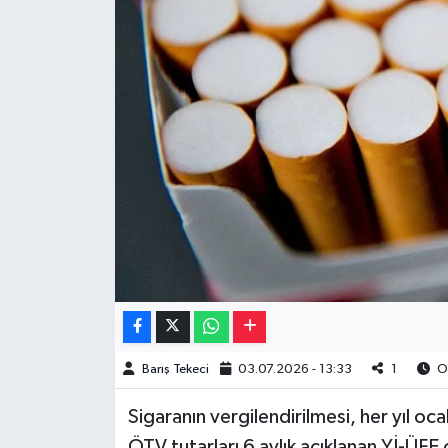
Müzik
Piyasa
Resmi İlanlar
Sağlık
Sinemalar
Siyaset
Spor
Barış Tekeci
03.07.2026 - 13:33
1
Ok
Teknoloji
Sigaranın vergilendirilmesi, her yıl 
Türkiye
ÖTV tutarları 6 aylık açıklanan Yİ-ÜF