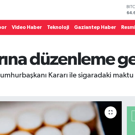
BIT
64.
DO
47,
EU
por
Video Haber
Teknoloji
Gaziantep Haber
Resmi
55,
STE
64,
GRA
arına düzenleme ge
651
BİS
13.
hurbaşkanı Kararı ile sigaradaki maktu v