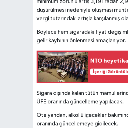
minimum zorunlu artış 3,19 liradan 2,91 
düşürülmesi nedeniyle oluşması muhte
vergi tutarındaki artışla karşılanmış ol
Böylece hem sigaradaki fiyat değişim
gelir kaybının önlenmesi amaçlanıyor.
NTO heyeti ka
İçeriği Görüntül
Sigara dışında kalan tütün mamullerind
ÜFE oranında güncelleme yapılacak.
Öte yandan, alkollü içecekler bakımın
oranında güncellemeye gidilecek.