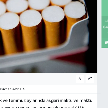
İM
04
-
+
A
A
unma Süresi: 1 Dk
ocak ve temmuz aylarında asgari maktu ve maktu
E oranında güncelleniyor ancak oransal ÖTV