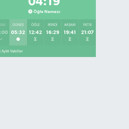
04:18
Öğle Namazı
SAK
GÜNEŞ
ÖĞLE
İKINDI
AKŞAM
YATSI
:00
05:32
12:42
16:29
19:41
21:07
Aylık Vakitler