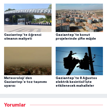
Gaziantep'te öğrenci
Gaziantep'te konut
olmanın maliyeti
projelerinde çifte müjde
Meteoroloji'den
Gaziantep’te 8 Ağustos
Gaziantep'e toz taşınımı
elektrik kesintisi! İşte
uyarısı
etkilenecek mahalleler
Yorumlar