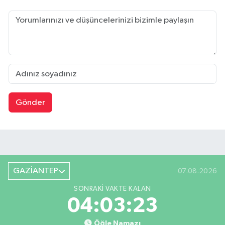
Gönder
GAZİANTEP
07.08.2026
SONRAKI VAKTE KALAN
04:03:23
Öğle Namazı