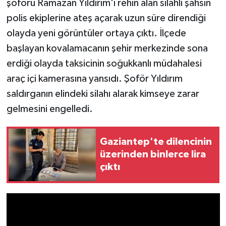
şoförü Ramazan Yıldırım'ı rehin alan silahlı şahsın
polis ekiplerine ateş açarak uzun süre direndiği
olayda yeni görüntüler ortaya çıktı. İlçede
başlayan kovalamacanın şehir merkezinde sona
erdiği olayda taksicinin soğukkanlı müdahalesi
araç içi kamerasına yansıdı. Şoför Yıldırım
saldırganın elindeki silahı alarak kimseye zarar
gelmesini engelledi.
Gaziantep'te dilencinin
üzerinden binlerce lira
çıktı