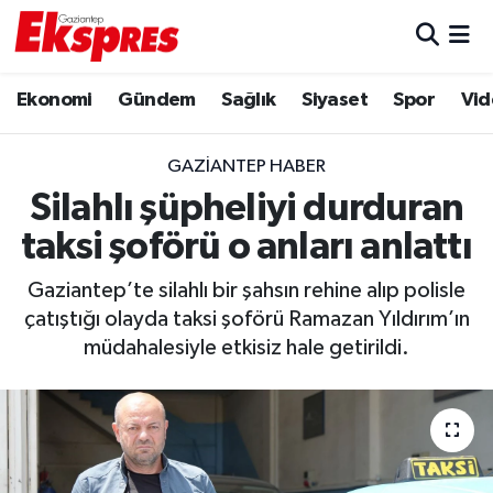
Eğitim
Hava Durumu
Ekonomi
Gündem
Sağlık
Siyaset
Spor
Vid
Ekonomi
Trafik Durumu
GAZIANTEP HABER
Gaziantep son dakika
Puan Durumu ve Fikstür
Silahlı şüpheliyi durduran
taksi şoförü o anları anlattı
Genel
Tüm Manşetler
Gaziantep’te silahlı bir şahsın rehine alıp polisle
Gündem
Son Dakika Haberleri
çatıştığı olayda taksi şoförü Ramazan Yıldırım’ın
müdahalesiyle etkisiz hale getirildi.
Haberler
Haber Arşivi
Kültür Sanat
Magazin