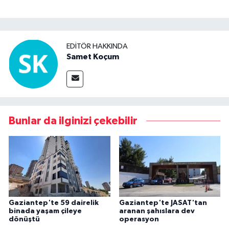
EDITÖR HAKKINDA
Samet Koçum
Bunlar da ilginizi çekebilir
Gaziantep'te 59 dairelik
Gaziantep'te JASAT'tan
binada yaşam çileye
aranan şahıslara dev
dönüştü
operasyon