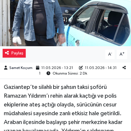
Müzik
Piyasa
Resmi İlanlar
Paylaş
-
+
A
A
Sağlık
Samet Koçum
11.05.2026 - 13:21
11.05.2026 - 14:31
Sinemalar
1
Okunma Süresi: 2 Dk
Siyaset
Gaziantep’te silahlı bir şahsın taksi şoförü
Ramazan Yıldırım’ı rehin alarak kaçtığı ve polis
Spor
ekiplerine ateş açtığı olayda, sürücünün cesur
müdahalesi sayesinde zanlı etkisiz hale getirildi.
Teknoloji
Araban ilçesinde başlayıp şehir merkezine kadar
Türkiye
uzanan kovalamacada, Yıldırım’ın saldırganın