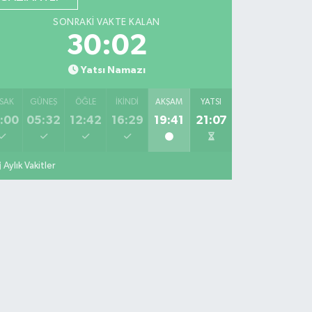
SONRAKI VAKTE KALAN
30:01
Yatsı Namazı
SAK
GÜNEŞ
ÖĞLE
İKINDI
AKŞAM
YATSI
:00
05:32
12:42
16:29
19:41
21:07
Aylık Vakitler