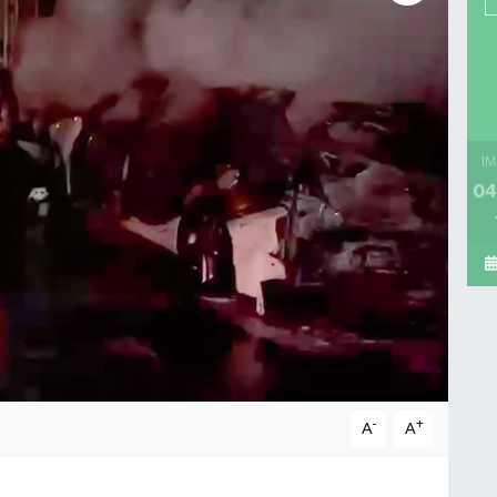
İM
04
-
+
A
A