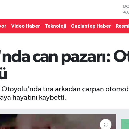
DO
47
EU
55
por
Video Haber
Teknoloji
Gaziantep Haber
Resmi
ST
64
GR
65
nda can pazarı: O
Bİ
13
BI
ü
64
Otoyolu'nda tıra arkadan çarpan otomobil
ya hayatını kaybetti.