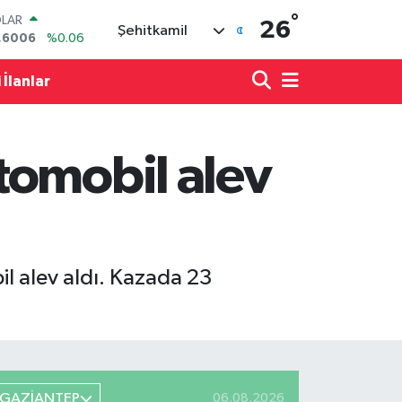
°
LAR
26
Şehitkamil
,6006
%0.06
RO
,0250
%0.02
 İlanlar
ERLİN
,2398
%0.2
AM ALTIN
00.87
%0.12
tomobil alev
ST100
.799
%70
TCOIN
.643,95
%0.16
 alev aldı. Kazada 23
GAZİANTEP
06.08.2026