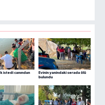
k istedi canından
Evinin yanindaki serada ölü
bulundu