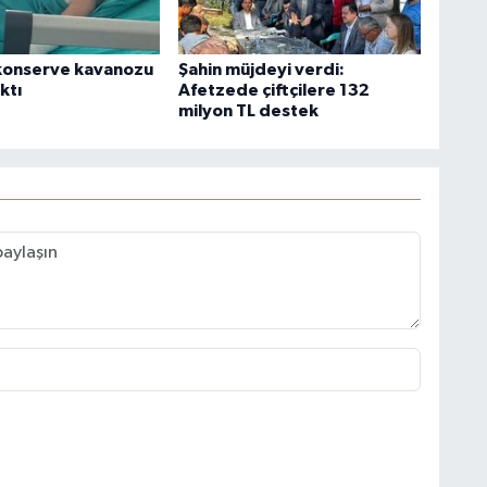
konserve kavanozu
Şahin müjdeyi verdi:
ktı
Afetzede çiftçilere 132
milyon TL destek