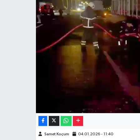
Müzik
Piyasa
Resmi İlanlar
Sağlık
Sinemalar
Siyaset
Spor
Teknoloji
Samet Koçum
04.01.2026 - 11:40
Türkiye