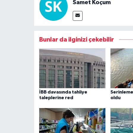
Samet Koçum
Bunlar da ilginizi çekebilir
İBB davasında tahliye
Serinleme
taleplerine red
oldu