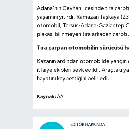
Adana'nın Ceyhan ilçesinde tıra çarpt
Video Haber
yaşamını yitirdi. Ramazan Taşkaya (23
otomobil, Tarsus-Adana-Gaziantep Ot
Yaşam
plakası bilinmeyen tıra arkadan çarptı
Yeme-İçme
Tıra çarpan otomobilin sürücüsü h
Yemek
Kazanın ardından otomobilde yangın çı
itfaiye ekipleri sevk edildi. Araçtaki 
hayatını kaybettiğini belirledi.
Kaynak:
AA
EDITÖR HAKKINDA