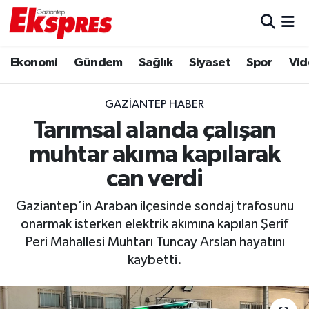
Eğitim
Hava Durumu
Ekonomi
Gündem
Sağlık
Siyaset
Spor
Vid
Ekonomi
Trafik Durumu
GAZIANTEP HABER
Gaziantep son dakika
Puan Durumu ve Fikstür
Tarımsal alanda çalışan
muhtar akıma kapılarak
Genel
Tüm Manşetler
can verdi
Gündem
Son Dakika Haberleri
Gaziantep’in Araban ilçesinde sondaj trafosunu
onarmak isterken elektrik akımına kapılan Şerif
Haberler
Haber Arşivi
Peri Mahallesi Muhtarı Tuncay Arslan hayatını
kaybetti.
Kültür Sanat
Magazin