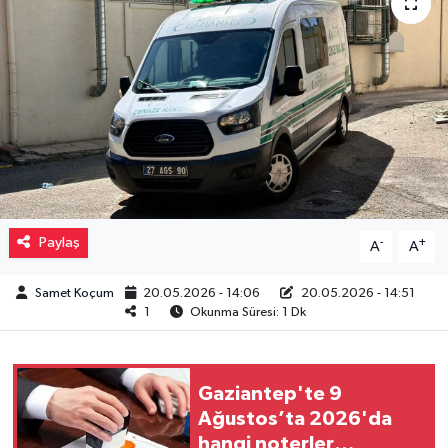
Müzik
Piyasa
Resmi İlanlar
Sağlık
Sinemalar
Paylaş
-
+
A
A
Siyaset
Samet Koçum
20.05.2026 - 14:06
20.05.2026 - 14:51
1
Okunma Süresi: 1 Dk
Spor
Teknoloji
Gaziantep'te 9
Ağustos’ta 2026'da
hangi noterler
Türkiye