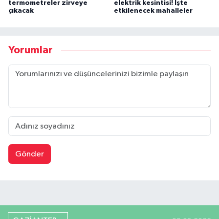
termometreler zirveye
elektrik kesintisi! İşte
çıkacak
etkilenecek mahalleler
Yorumlar
Gönder