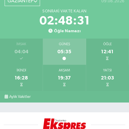
GAZİANTEP
09.08.2026
SONRAKI VAKTE KALAN
02:48:30
Öğle Namazı
İMSAK
GÜNEŞ
ÖĞLE
04:04
05:35
12:41
İKINDI
AKŞAM
YATSI
16:28
19:37
21:03
Aylık Vakitler