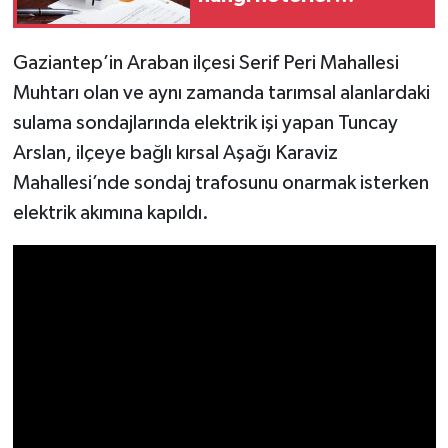
nöbetçi?
Video Haber
Gaziantep’in Araban ilçesi Serif Peri Mahallesi
Muhtarı olan ve aynı zamanda tarımsal alanlardaki
Yaşam
sulama sondajlarında elektrik işi yapan Tuncay
Yeme-İçme
Arslan, ilçeye bağlı kırsal Aşağı Karaviz
Mahallesi’nde sondaj trafosunu onarmak isterken
Yemek
elektrik akımına kapıldı.