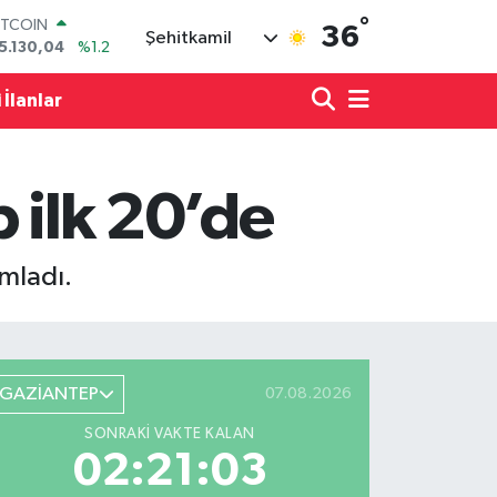
ITCOIN
°
36
5.130,04
%1.2
Şehitkamil
OLAR
7,7106
%0.17
 İlanlar
URO
5,1652
%0.27
TERLİN
4,4046
%0.35
RAM ALTIN
 ilk 20’de
618.49
%2.12
İST100
3.773
%-19
ımladı.
GAZİANTEP
07.08.2026
SONRAKI VAKTE KALAN
02:21:02