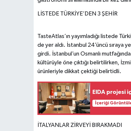
LİSTEDE TÜRKİYE’DEN 3 ŞEHİR
Video Haber
Yaşam
TasteAtlas’ın yayımladığı listede Türk
Yeme-İçme
de yer aldı. İstanbul 24’üncü sıraya ye
girdi. İstanbul’un Osmanlı mutfağınd
Yemek
kültürüyle öne çıktığı belirtilirken, İzm
ürünleriyle dikkat çektiği belirtidli.
EIDA projesi 
İçeriği Görüntül
İTALYANLAR ZİRVEYİ BIRAKMADI