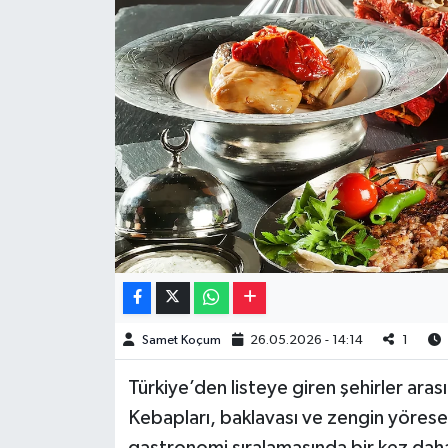
Müzik
Piyasa
Resmi İlanlar
Sağlık
Sinemalar
Siyaset
Spor
Samet Koçum
26.05.2026 - 14:14
1
Türkiye’den listeye giren şehirler aras
Teknoloji
Kebapları, baklavası ve zengin yörese
Türkiye
gastronomi sıralamasında bir kez daha