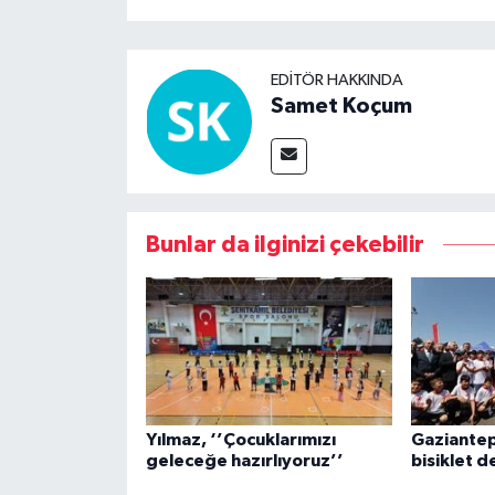
EDITÖR HAKKINDA
Samet Koçum
Bunlar da ilginizi çekebilir
Yılmaz, ‘’Çocuklarımızı
Gaziantep
geleceğe hazırlıyoruz’’
bisiklet d