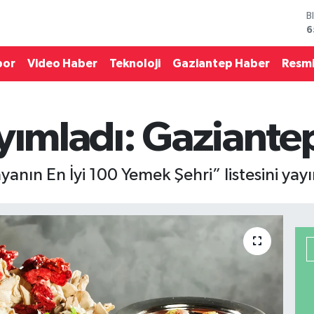
B
6
D
4
por
Video Haber
Teknoloji
Gaziantep Haber
Resmi
E
5
S
6
G
yımladı: Gaziantep
6
B
1
yanın En İyi 100 Yemek Şehri” listesini yay