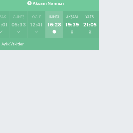
Akşam Namazı
SAK
GÜNEŞ
ÖĞLE
İKINDI
AKŞAM
YATSI
:01
05:33
12:41
16:28
19:39
21:05
Aylık Vakitler