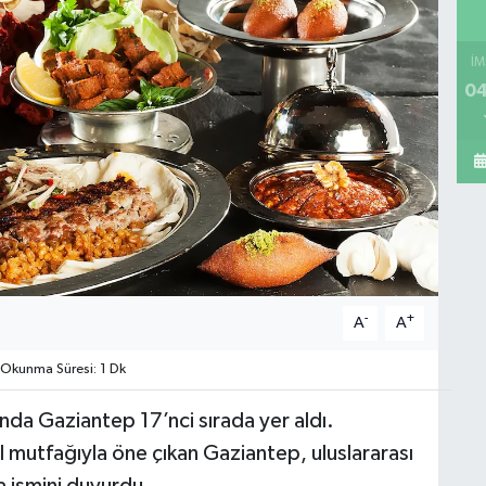
İM
04
-
+
A
A
Okunma Süresi: 1 Dk
ında Gaziantep 17’nci sırada yer aldı.
l mutfağıyla öne çıkan Gaziantep, uluslararası
 ismini duyurdu.