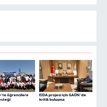
’te öğrencilere
EIDA projesi için GAÜN'de
esteği
kritik buluşma