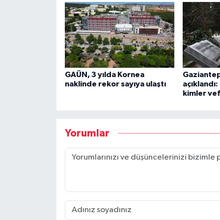
GAÜN, 3 yılda Kornea
Gaziantep’
naklinde rekor sayıya ulaştı
açıklandı
kimler vef
Yorumlar