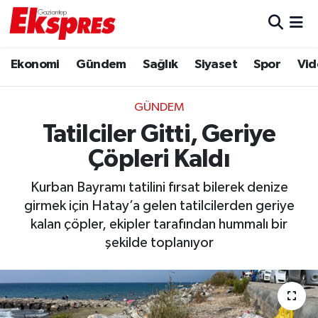
Eğitim
Hava Durumu
Ekonomi
Gündem
Sağlık
Siyaset
Spor
Vid
Ekonomi
Trafik Durumu
GÜNDEM
Gaziantep son dakika
Puan Durumu ve Fikstür
Tatilciler Gitti, Geriye
Çöpleri Kaldı
Genel
Tüm Manşetler
Kurban Bayramı tatilini fırsat bilerek denize
Gündem
Son Dakika Haberleri
girmek için Hatay’a gelen tatilcilerden geriye
kalan çöpler, ekipler tarafından hummalı bir
Haberler
Haber Arşivi
şekilde toplanıyor
Kültür Sanat
Magazin