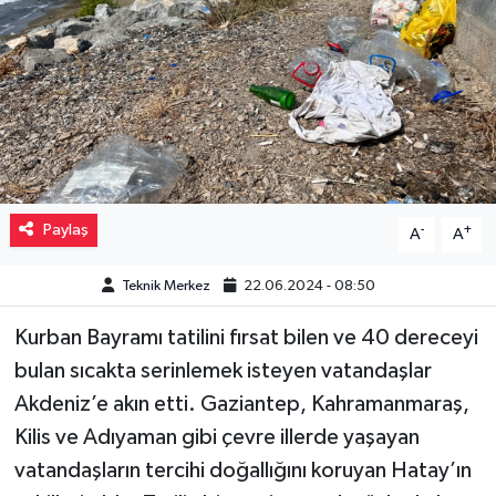
Müzik
Piyasa
Resmi İlanlar
Sağlık
Paylaş
-
+
A
A
Sinemalar
Teknik Merkez
22.06.2024 - 08:50
Siyaset
Kurban Bayramı tatilini fırsat bilen ve 40 dereceyi
bulan sıcakta serinlemek isteyen vatandaşlar
Spor
Akdeniz’e akın etti. Gaziantep, Kahramanmaraş,
Teknoloji
Kilis ve Adıyaman gibi çevre illerde yaşayan
vatandaşların tercihi doğallığını koruyan Hatay’ın
Türkiye