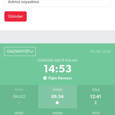
Gönder
GAZİANTEP
08.08.2026
SONRAKI VAKTE KALAN
14:52
Öğle Namazı
İMSAK
GÜNEŞ
ÖĞLE
04:02
05:34
12:41
İKINDI
AKŞAM
YATSI