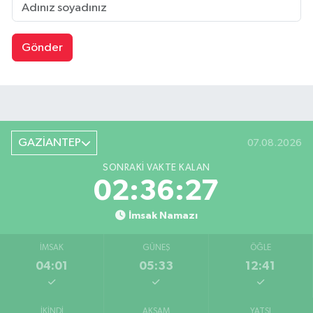
Gönder
GAZİANTEP
07.08.2026
SONRAKI VAKTE KALAN
02:36:26
İmsak Namazı
İMSAK
GÜNEŞ
ÖĞLE
04:01
05:33
12:41
İKINDI
AKŞAM
YATSI