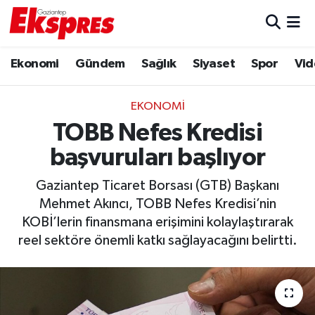
Eğitim
Hava Durumu
Ekonomi
Gündem
Sağlık
Siyaset
Spor
Vid
Ekonomi
Trafik Durumu
EKONOMI
Gaziantep son dakika
Puan Durumu ve Fikstür
TOBB Nefes Kredisi
başvuruları başlıyor
Genel
Tüm Manşetler
Gaziantep Ticaret Borsası (GTB) Başkanı
Gündem
Son Dakika Haberleri
Mehmet Akıncı, TOBB Nefes Kredisi’nin
KOBİ’lerin finansmana erişimini kolaylaştırarak
Haberler
Haber Arşivi
reel sektöre önemli katkı sağlayacağını belirtti.
Kültür Sanat
Magazin