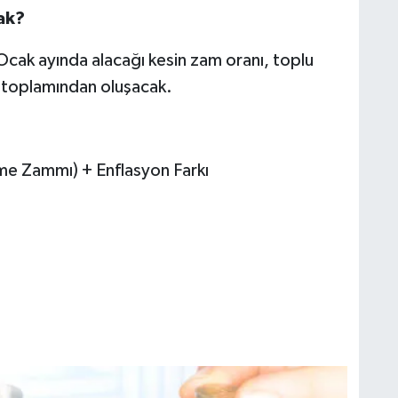
ak?
ak ayında alacağı kesin zam oranı, toplu
n toplamından oluşacak.
me Zammı) + Enflasyon Farkı