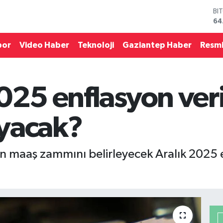
DO
47
EU
55
por
Video Haber
Teknoloji
Gaziantep Haber
Resmi
ST
64
GR
65
025 enflasyon veri
Bİ
13
BI
yacak?
64
 maaş zammını belirleyecek Aralık 2025 enf