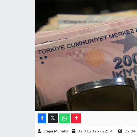
Müzik
Piyasa
Resmi İlanlar
Sağlık
Sinemalar
Siyaset
Spor
Teknoloji
Stajer Muhabir
02.01.2026 - 22:19
22.04.
Türkiye