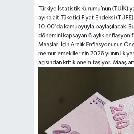
Türkiye İstatistik Kurumu’nun (TÜİK) ya
Video Haber
ayına ait Tüketici Fiyat Endeksi (TÜFE
10.00’da kamuoyuyla paylaşılacak.Bu 
Yaşam
dönemini kapsayan 6 aylık enflasyon f
Maaşları İçin Aralık Enflasyonunun Öne
Yeme-İçme
memur emeklilerinin 2026 yılının ilk ya
Yemek
açısından kritik önem taşıyor. Maaş art