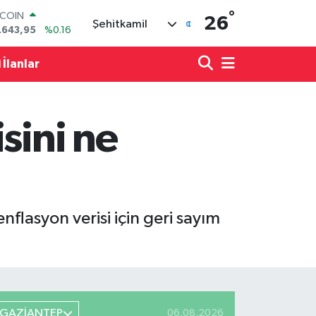
°
LAR
26
Şehitkamil
,6006
%0.06
RO
,0250
%0.02
 İlanlar
ERLİN
,2398
%0.2
AM ALTIN
00.87
%0.12
sini ne
ST100
.799
%70
TCOIN
.643,95
%0.16
lasyon verisi için geri sayım
GAZİANTEP
06.08.2026