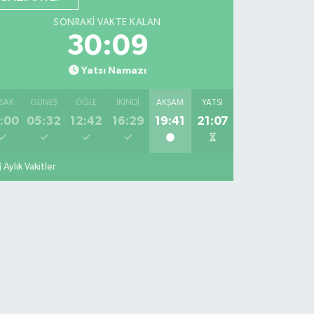
SONRAKI VAKTE KALAN
30:07
Yatsı Namazı
SAK
GÜNEŞ
ÖĞLE
İKINDI
AKŞAM
YATSI
:00
05:32
12:42
16:29
19:41
21:07
Aylık Vakitler