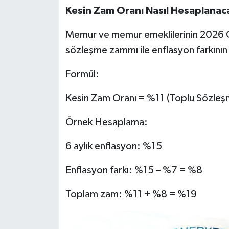
Kesin Zam Oranı Nasıl Hesaplanac
Memur ve memur emeklilerinin 2026 Oc
sözleşme zammı ile enflasyon farkını
Formül:
Kesin Zam Oranı = %11 (Toplu Sözleş
Örnek Hesaplama:
6 aylık enflasyon: %15
Enflasyon farkı: %15 – %7 = %8
Toplam zam: %11 + %8 = %19