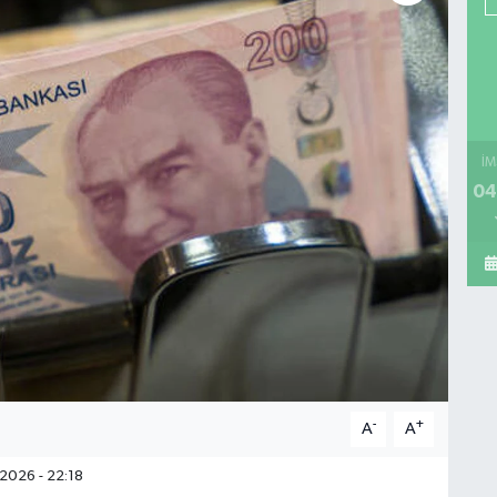
İM
04
-
+
A
A
2026 - 22:18