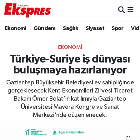
Eğitim
Hava Durumu
Ekonomi
Gündem
Sağlık
Siyaset
Spor
Vid
Ekonomi
Trafik Durumu
EKONOMI
Gaziantep son dakika
Puan Durumu ve Fikstür
Türkiye-Suriye iş dünyası
buluşmaya hazırlanıyor
Genel
Tüm Manşetler
Gaziantep Büyükşehir Belediyesi ev sahipliğinde
Gündem
Son Dakika Haberleri
gerçekleşecek Kent Ekonomileri Zirvesi Ticaret
Bakanı Ömer Bolat’ın katılımıyla Gaziantep
Haberler
Haber Arşivi
Üniversitesi Mavera Kongre ve Sanat
Merkezi'nde düzenlenecek.
Kültür Sanat
Magazin