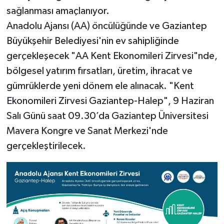
sağlanması amaçlanıyor.
Video Haber
Anadolu Ajansı (AA) öncülüğünde ve Gaziantep
Büyükşehir Belediyesi'nin ev sahipliğinde
Yaşam
gerçekleşecek "AA Kent Ekonomileri Zirvesi"nde,
bölgesel yatırım fırsatları, üretim, ihracat ve
Yeme-İçme
gümrüklerde yeni dönem ele alınacak. "Kent
Yemek
Ekonomileri Zirvesi Gaziantep-Halep", 9 Haziran
Salı Günü saat 09.30’da Gaziantep Üniversitesi
Mavera Kongre ve Sanat Merkezi'nde
gerçekleştirilecek.