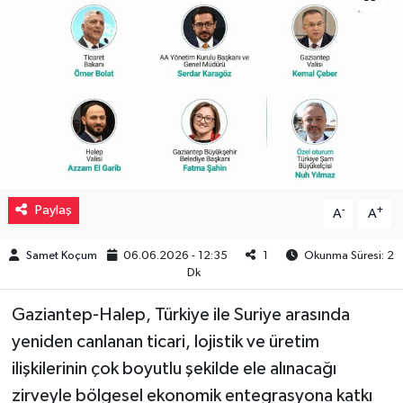
Müzik
Piyasa
Resmi İlanlar
Sağlık
Paylaş
-
+
A
A
Sinemalar
Samet Koçum
06.06.2026 - 12:35
1
Okunma Süresi: 2
Siyaset
Dk
Spor
Gaziantep-Halep, Türkiye ile Suriye arasında
yeniden canlanan ticari, lojistik ve üretim
Teknoloji
ilişkilerinin çok boyutlu şekilde ele alınacağı
zirveyle bölgesel ekonomik entegrasyona katkı
Türkiye