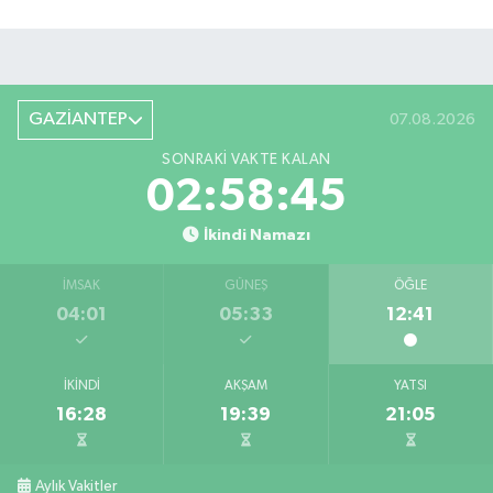
GAZİANTEP
07.08.2026
SONRAKI VAKTE KALAN
02:58:44
İkindi Namazı
İMSAK
GÜNEŞ
ÖĞLE
04:01
05:33
12:41
İKINDI
AKŞAM
YATSI
16:28
19:39
21:05
Aylık Vakitler