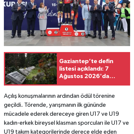
Gaziantep’te defin
listesi açıklandı: 7
Ağustos 2026'da
kimler vefat etti?
Açılış konuşmalarının ardından ödül törenine
geçildi. Törende, yarışmanın ilk gününde
mücadele ederek dereceye giren U17 ve U19
kadın-erkek bireysel klasman sporcuları ile U17 ve
U19 takım kategorilerinde derece elde eden