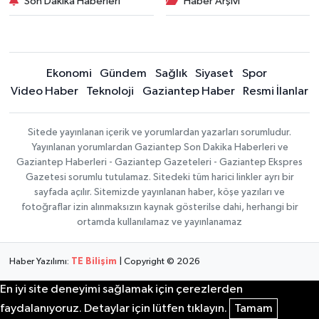
Son Dakika Haberleri
Haber Arşivi
Ekonomi
Gündem
Sağlık
Siyaset
Spor
Video Haber
Teknoloji
Gaziantep Haber
Resmi İlanlar
Sitede yayınlanan içerik ve yorumlardan yazarları sorumludur.
Yayınlanan yorumlardan Gaziantep Son Dakika Haberleri ve
Gaziantep Haberleri - Gaziantep Gazeteleri - Gaziantep Ekspres
Gazetesi sorumlu tutulamaz. Sitedeki tüm harici linkler ayrı bir
sayfada açılır. Sitemizde yayınlanan haber, köşe yazıları ve
fotoğraflar izin alınmaksızın kaynak gösterilse dahi, herhangi bir
ortamda kullanılamaz ve yayınlanamaz
Haber Yazılımı:
TE Bilişim
| Copyright © 2026
En iyi site deneyimi sağlamak için çerezlerden
faydalanıyoruz. Detaylar için lütfen tıklayın.
Tamam