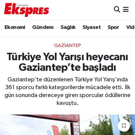
Eğitim
Hava Durumu
Ekonomi
Gündem
Sağlık
Siyaset
Spor
Vid
Ekonomi
Trafik Durumu
GAZIANTEP
Gaziantep son dakika
Puan Durumu ve Fikstür
Türkiye Yol Yarışı heyecanı
Gaziantep’te başladı
Genel
Tüm Manşetler
Gaziantep’te düzenlenen Türkiye Yol Yarış’ında
Gündem
Son Dakika Haberleri
361 sporcu farklı kategorilerde mücadele etti. İlk
gün sonunda dereceye giren sporcular ödüllerine
Haberler
Haber Arşivi
kavuştu.
Kültür Sanat
Magazin