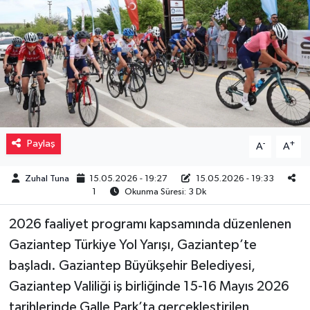
Müzik
Piyasa
Resmi İlanlar
Sağlık
Paylaş
-
+
A
A
Sinemalar
Zuhal Tuna
15.05.2026 - 19:27
15.05.2026 - 19:33
1
Okunma Süresi: 3 Dk
Siyaset
2026 faaliyet programı kapsamında düzenlenen
Spor
Gaziantep Türkiye Yol Yarışı, Gaziantep’te
başladı. Gaziantep Büyükşehir Belediyesi,
Teknoloji
Gaziantep Valiliği iş birliğinde 15-16 Mayıs 2026
tarihlerinde Galle Park’ta gerçekleştirilen
Türkiye