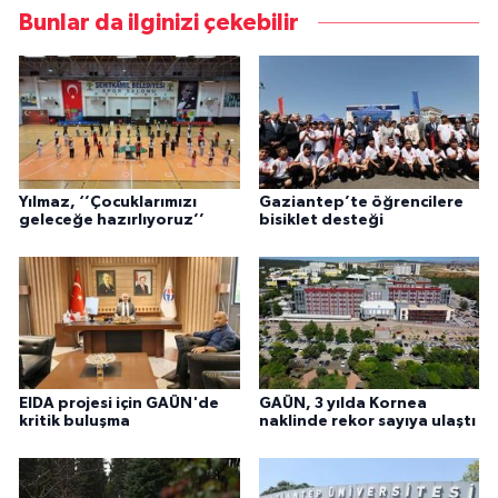
Bunlar da ilginizi çekebilir
Yılmaz, ‘’Çocuklarımızı
Gaziantep’te öğrencilere
geleceğe hazırlıyoruz’’
bisiklet desteği
EIDA projesi için GAÜN'de
GAÜN, 3 yılda Kornea
kritik buluşma
naklinde rekor sayıya ulaştı