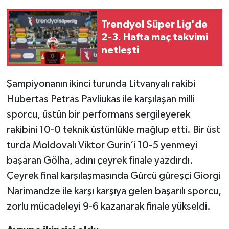
Trendyol Süper Lig'de
2-3. Hafta maç takvimi
netleşti
Şampiyonanın ikinci turunda Litvanyalı rakibi
Hubertas Petras Pavliukas ile karşılaşan milli
sporcu, üstün bir performans sergileyerek
rakibini 10-0 teknik üstünlükle mağlup etti. Bir üst
turda Moldovalı Viktor Gurin’i 10-5 yenmeyi
başaran Gölha, adını çeyrek finale yazdırdı.
Çeyrek final karşılaşmasında Gürcü güreşçi Giorgi
Narimandze ile karşı karşıya gelen başarılı sporcu,
zorlu mücadeleyi 9-6 kazanarak finale yükseldi.