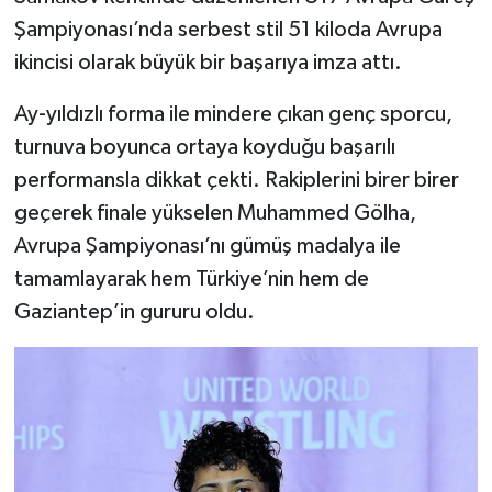
Şampiyonası’nda serbest stil 51 kiloda Avrupa
Video Haber
ikincisi olarak büyük bir başarıya imza attı.
Yaşam
Ay-yıldızlı forma ile mindere çıkan genç sporcu,
turnuva boyunca ortaya koyduğu başarılı
Yeme-İçme
performansla dikkat çekti. Rakiplerini birer birer
geçerek finale yükselen Muhammed Gölha,
Yemek
Avrupa Şampiyonası’nı gümüş madalya ile
tamamlayarak hem Türkiye’nin hem de
Gaziantep’in gururu oldu.