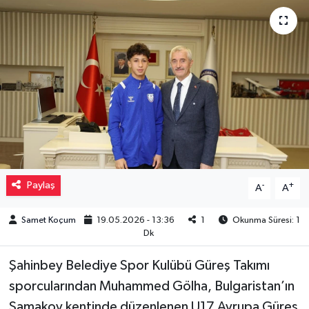
Müzik
Piyasa
Resmi İlanlar
Sağlık
Sinemalar
Paylaş
-
+
A
A
Siyaset
Samet Koçum
19.05.2026 - 13:36
1
Okunma Süresi: 1
Dk
Spor
Şahinbey Belediye Spor Kulübü Güreş Takımı
Teknoloji
sporcularından Muhammed Gölha, Bulgaristan’ın
Samakov kentinde düzenlenen U17 Avrupa Güreş
Türkiye