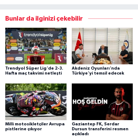
Bunlar da ilginizi çekebilir
Trendyol Süper Lig'de 2-3.
Akdeniz Oyunları'nda
Hafta maç takvimi netleşti
Türkiye'yi temsil edecek
Milli motosikletçiler Avrupa
Gaziantep FK, Serdar
pistlerine çıkıyor
Dursun transferini resmen
açıkladı