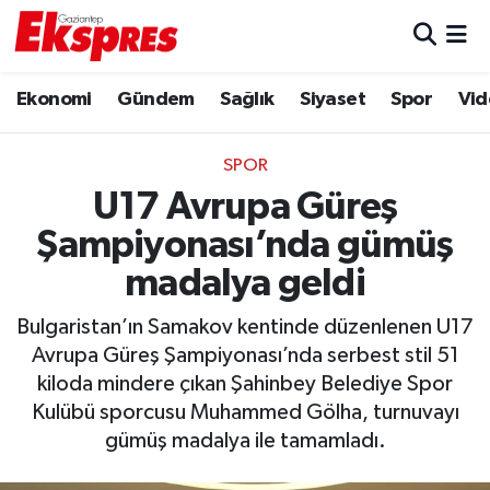
Eğitim
Hava Durumu
Ekonomi
Gündem
Sağlık
Siyaset
Spor
Vid
Ekonomi
Trafik Durumu
SPOR
Gaziantep son dakika
Puan Durumu ve Fikstür
U17 Avrupa Güreş
Şampiyonası’nda gümüş
Genel
Tüm Manşetler
madalya geldi
Gündem
Son Dakika Haberleri
Bulgaristan’ın Samakov kentinde düzenlenen U17
Avrupa Güreş Şampiyonası’nda serbest stil 51
Haberler
Haber Arşivi
kiloda mindere çıkan Şahinbey Belediye Spor
Kulübü sporcusu Muhammed Gölha, turnuvayı
Kültür Sanat
gümüş madalya ile tamamladı.
Magazin