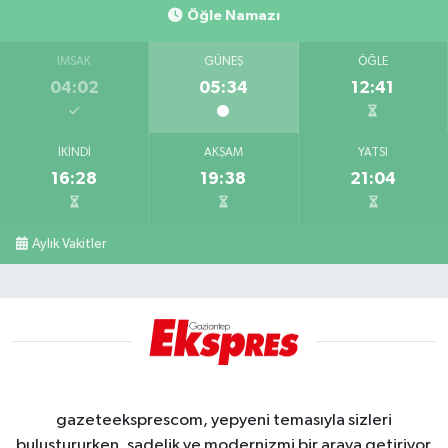
Öğle Namazı
İMSAK
GÜNEŞ
ÖĞLE
04:02
05:34
12:41
İKINDI
AKŞAM
YATSI
16:28
19:38
21:04
Aylık Vakitler
gazeteeksprescom, yepyeni temasıyla sizleri
buluştururken, sadelik ve modernizmi bir araya getiriyor.