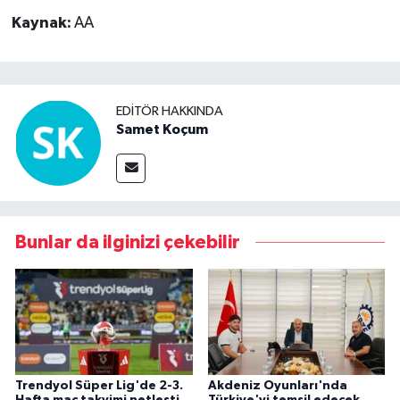
Kaynak:
AA
EDITÖR HAKKINDA
Samet Koçum
Bunlar da ilginizi çekebilir
Trendyol Süper Lig'de 2-3.
Akdeniz Oyunları'nda