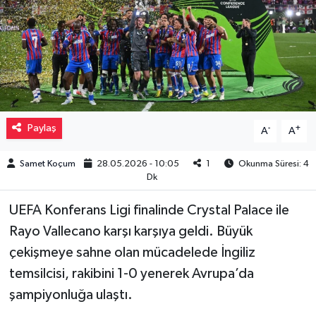
Müzik
Piyasa
Resmi İlanlar
Paylaş
-
+
A
A
Sağlık
Samet Koçum
28.05.2026 - 10:05
1
Okunma Süresi: 4
Sinemalar
Dk
Siyaset
UEFA Konferans Ligi finalinde Crystal Palace ile
Rayo Vallecano karşı karşıya geldi. Büyük
Spor
çekişmeye sahne olan mücadelede İngiliz
temsilcisi, rakibini 1-0 yenerek Avrupa’da
Teknoloji
şampiyonluğa ulaştı.
Türkiye