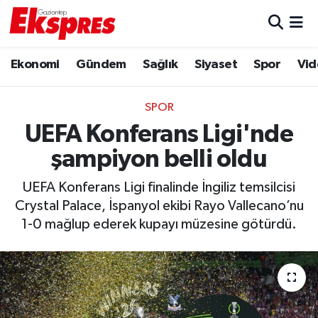
Eğitim
Hava Durumu
Ekonomi
Gündem
Sağlık
Siyaset
Spor
Vid
Ekonomi
Trafik Durumu
SPOR
Gaziantep son dakika
Puan Durumu ve Fikstür
UEFA Konferans Ligi'nde
şampiyon belli oldu
Genel
Tüm Manşetler
UEFA Konferans Ligi finalinde İngiliz temsilcisi
Gündem
Son Dakika Haberleri
Crystal Palace, İspanyol ekibi Rayo Vallecano’nu
1-0 mağlup ederek kupayı müzesine götürdü.
Haberler
Haber Arşivi
Kültür Sanat
Magazin