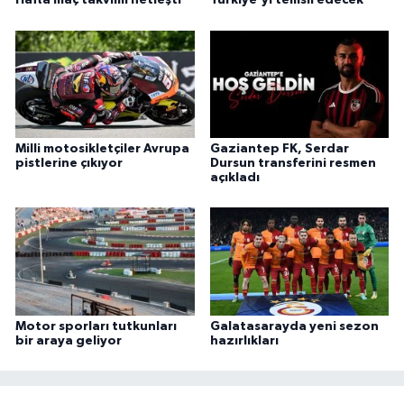
Hafta maç takvimi netleşti
Türkiye'yi temsil edecek
Milli motosikletçiler Avrupa
Gaziantep FK, Serdar
pistlerine çıkıyor
Dursun transferini resmen
açıkladı
Motor sporları tutkunları
Galatasarayda yeni sezon
bir araya geliyor
hazırlıkları