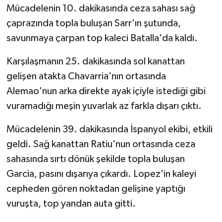
Mücadelenin 10. dakikasında ceza sahası sağ
çaprazında topla buluşan Sarr'ın şutunda,
Video Haber
savunmaya çarpan top kaleci Batalla'da kaldı.
Yaşam
Karşılaşmanın 25. dakikasında sol kanattan
Yeme-İçme
gelişen atakta Chavarria'nın ortasında
Alemao'nun arka direkte ayak içiyle istediği gibi
Yemek
vuramadığı meşin yuvarlak az farkla dışarı çıktı.
Mücadelenin 39. dakikasında İspanyol ekibi, etkili
geldi. Sağ kanattan Ratiu'nun ortasında ceza
sahasında sırtı dönük şekilde topla buluşan
Garcia, pasını dışarıya çıkardı. Lopez'in kaleyi
cepheden gören noktadan gelişine yaptığı
vuruşta, top yandan auta gitti.