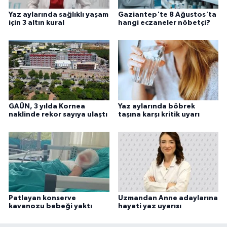
Yaz aylarında sağlıklı yaşam
Gaziantep'te 8 Ağustos'ta
için 3 altın kural
hangi eczaneler nöbetçi?
GAÜN, 3 yılda Kornea
Yaz aylarında böbrek
naklinde rekor sayıya ulaştı
taşına karşı kritik uyarı
Patlayan konserve
Uzmandan Anne adaylarına
kavanozu bebeği yaktı
hayati yaz uyarısı