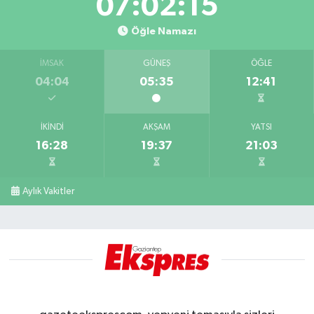
07:02:14
Öğle Namazı
İMSAK
GÜNEŞ
ÖĞLE
04:04
05:35
12:41
İKINDI
AKŞAM
YATSI
16:28
19:37
21:03
Aylık Vakitler