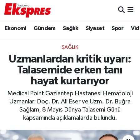
Eğitim
Hava Durumu
Ekonomi
Gündem
Sağlık
Siyaset
Spor
Vid
Ekonomi
Trafik Durumu
SAĞLIK
Gaziantep son dakika
Puan Durumu ve Fikstür
Uzmanlardan kritik uyarı:
Talasemide erken tanı
Genel
Tüm Manşetler
hayat kurtarıyor
Gündem
Son Dakika Haberleri
Medical Point Gaziantep Hastanesi Hematoloji
Uzmanları Doç. Dr. Ali Eser ve Uzm. Dr. Buğra
Haberler
Haber Arşivi
Sağlam, 8 Mayıs Dünya Talasemi Günü
kapsamında açıklamalarda bulundu.
Kültür Sanat
Magazin