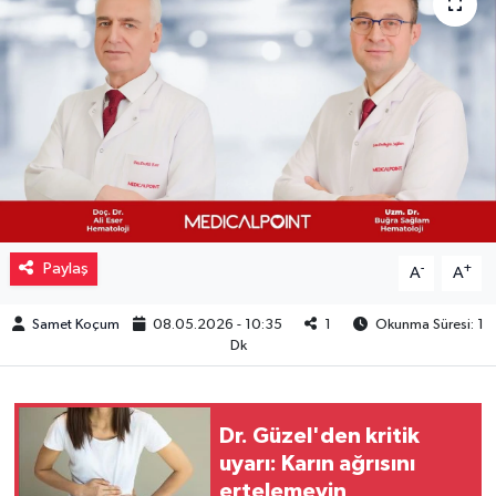
Müzik
Piyasa
Resmi İlanlar
Sağlık
Sinemalar
Paylaş
-
+
A
A
Siyaset
Samet Koçum
08.05.2026 - 10:35
1
Okunma Süresi: 1
Dk
Spor
Teknoloji
Dr. Güzel'den kritik
uyarı: Karın ağrısını
ertelemeyin
Türkiye