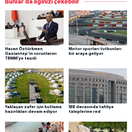
Bunlar da ilginizi çekebilir
Hasan Öztürkmen
Motor sporları tutkunları
Gaziantep’in sorunlarını
bir araya geliyor
TBMM’ye taşıdı
Yaklaşan zafer için kutlama
İBB davasında tahliye
hazırlıkları devam ediyor
taleplerine red