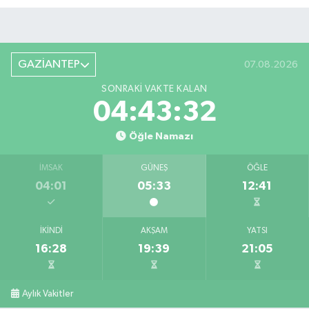
GAZİANTEP
07.08.2026
SONRAKI VAKTE KALAN
04:43:31
Öğle Namazı
İMSAK
GÜNEŞ
ÖĞLE
04:01
05:33
12:41
İKINDI
AKŞAM
YATSI
16:28
19:39
21:05
Aylık Vakitler