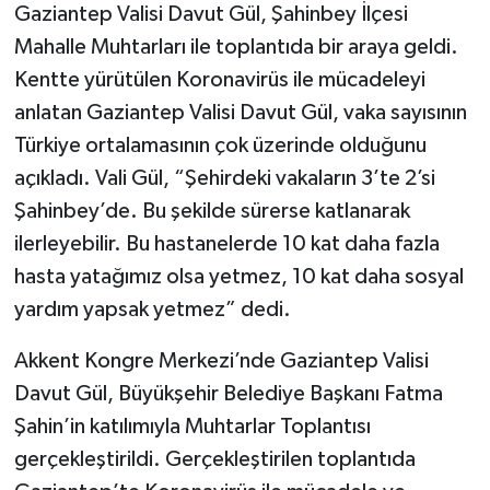
Gaziantep Valisi Davut Gül, Şahinbey İlçesi
Mahalle Muhtarları ile toplantıda bir araya geldi.
Video Haber
Kentte yürütülen Koronavirüs ile mücadeleyi
Yaşam
anlatan Gaziantep Valisi Davut Gül, vaka sayısının
Türkiye ortalamasının çok üzerinde olduğunu
Yeme-İçme
açıkladı. Vali Gül, “Şehirdeki vakaların 3’te 2’si
Şahinbey’de. Bu şekilde sürerse katlanarak
Yemek
ilerleyebilir. Bu hastanelerde 10 kat daha fazla
hasta yatağımız olsa yetmez, 10 kat daha sosyal
yardım yapsak yetmez” dedi.
Akkent Kongre Merkezi’nde Gaziantep Valisi
Davut Gül, Büyükşehir Belediye Başkanı Fatma
Şahin’in katılımıyla Muhtarlar Toplantısı
gerçekleştirildi. Gerçekleştirilen toplantıda