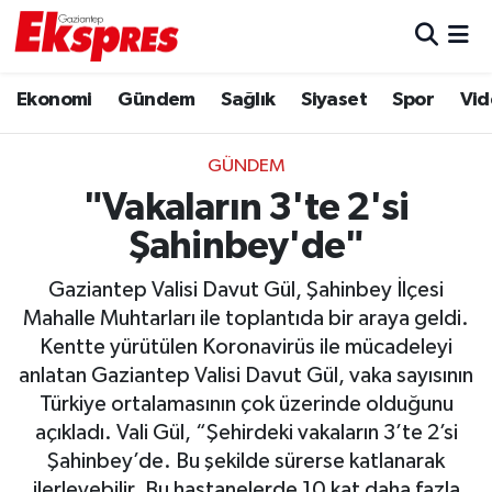
Eğitim
Hava Durumu
Ekonomi
Gündem
Sağlık
Siyaset
Spor
Vid
Ekonomi
Trafik Durumu
GÜNDEM
Gaziantep son dakika
Puan Durumu ve Fikstür
"Vakaların 3'te 2'si
Şahinbey'de"
Genel
Tüm Manşetler
Gaziantep Valisi Davut Gül, Şahinbey İlçesi
Gündem
Son Dakika Haberleri
Mahalle Muhtarları ile toplantıda bir araya geldi.
Kentte yürütülen Koronavirüs ile mücadeleyi
Haberler
Haber Arşivi
anlatan Gaziantep Valisi Davut Gül, vaka sayısının
Türkiye ortalamasının çok üzerinde olduğunu
Kültür Sanat
açıkladı. Vali Gül, “Şehirdeki vakaların 3’te 2’si
Şahinbey’de. Bu şekilde sürerse katlanarak
Magazin
ilerleyebilir. Bu hastanelerde 10 kat daha fazla