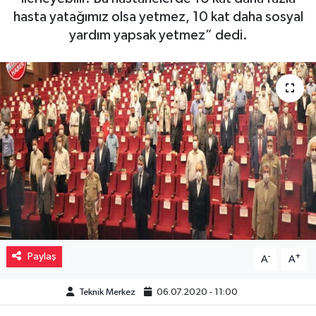
hasta yatağımız olsa yetmez, 10 kat daha sosyal
Müzik
yardım yapsak yetmez” dedi.
Piyasa
Resmi İlanlar
Sağlık
Sinemalar
Siyaset
Spor
Paylaş
-
+
A
A
Teknoloji
Teknik Merkez
06.07.2020 - 11:00
Türkiye