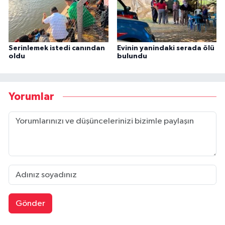
Serinlemek istedi canından
Evinin yanindaki serada ölü
oldu
bulundu
Yorumlar
Gönder