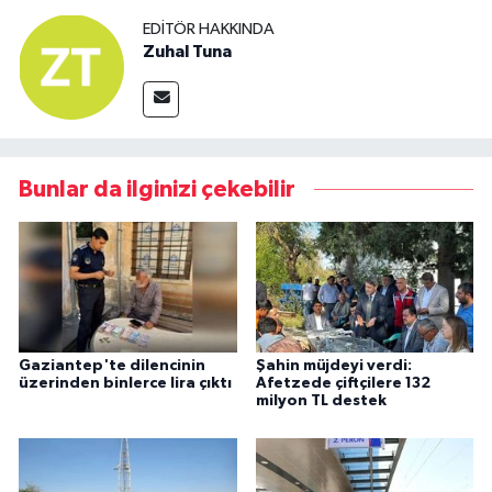
EDITÖR HAKKINDA
Zuhal Tuna
Bunlar da ilginizi çekebilir
Gaziantep'te dilencinin
Şahin müjdeyi verdi:
üzerinden binlerce lira çıktı
Afetzede çiftçilere 132
milyon TL destek