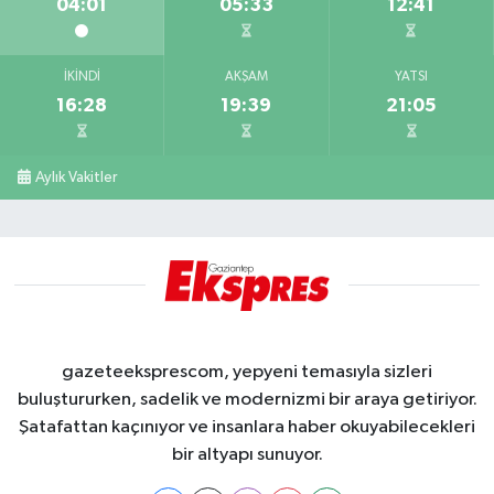
04:01
05:33
12:41
İKINDI
AKŞAM
YATSI
16:28
19:39
21:05
Aylık Vakitler
gazeteeksprescom, yepyeni temasıyla sizleri
buluştururken, sadelik ve modernizmi bir araya getiriyor.
Şatafattan kaçınıyor ve insanlara haber okuyabilecekleri
bir altyapı sunuyor.