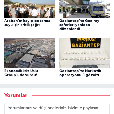
Araban'ın kayıp jeotermal
Gaziantep'te Gaziray
suyu için kritik çağrı
seferleri yeniden
düzenlendi
Ekonomik kriz Uslu
Gaziantep’te Narkotik
Group'uda vurdu!
operasyonu: 1 gözaltı
Yorumlar