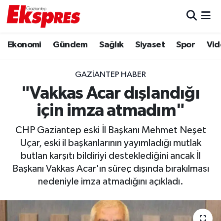
Eğitim
Hava Durumu
Ekonomi
Gündem
Sağlık
Siyaset
Spor
Vid
Ekonomi
Trafik Durumu
GAZIANTEP HABER
Gaziantep son dakika
Puan Durumu ve Fikstür
"Vakkas Acar dışlandığı
için imza atmadım"
Genel
Tüm Manşetler
CHP Gaziantep eski İl Başkanı Mehmet Neşet
Gündem
Son Dakika Haberleri
Uçar, eski il başkanlarının yayımladığı mutlak
butlan karşıtı bildiriyi desteklediğini ancak İl
Haberler
Haber Arşivi
Başkanı Vakkas Acar'ın süreç dışında bırakılması
nedeniyle imza atmadığını açıkladı.
Kültür Sanat
Magazin