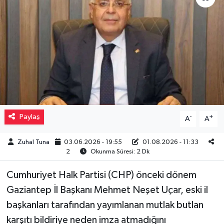
Müzik
Piyasa
Resmi İlanlar
Sağlık
Paylaş
-
+
A
A
Sinemalar
Zuhal Tuna
03.06.2026 - 19:55
01.08.2026 - 11:33
Siyaset
2
Okunma Süresi: 2 Dk
Spor
Cumhuriyet Halk Partisi (CHP) önceki dönem
Gaziantep İl Başkanı Mehmet Neşet Uçar, eski il
Teknoloji
başkanları tarafından yayımlanan mutlak butlan
karşıtı bildiriye neden imza atmadığını
Türkiye