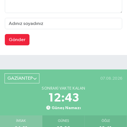
Gönder
GAZİANTEP
07.08.2026
SONRAKI VAKTE KALAN
12:42
Güneş Namazı
İMSAK
GÜNEŞ
ÖĞLE