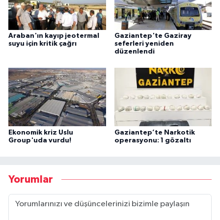
Araban'ın kayıp jeotermal
Gaziantep'te Gaziray
suyu için kritik çağrı
seferleri yeniden
düzenlendi
Ekonomik kriz Uslu
Gaziantep’te Narkotik
Group'uda vurdu!
operasyonu: 1 gözaltı
Yorumlar