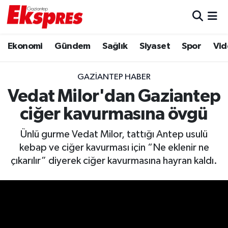
Eğitim
Hava Durumu
Ekonomi
Gündem
Sağlık
Siyaset
Spor
Vid
Ekonomi
Trafik Durumu
GAZIANTEP HABER
Gaziantep son dakika
Puan Durumu ve Fikstür
Vedat Milor'dan Gaziantep
ciğer kavurmasına övgü
Genel
Tüm Manşetler
Ünlü gurme Vedat Milor, tattığı Antep usulü
Gündem
Son Dakika Haberleri
kebap ve ciğer kavurması için “Ne eklenir ne
çıkarılır” diyerek ciğer kavurmasına hayran kaldı.
Haberler
Haber Arşivi
Kültür Sanat
Magazin