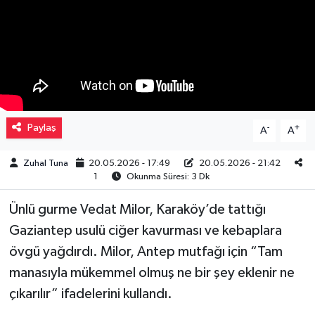
Müzik
Piyasa
Resmi İlanlar
Paylaş
-
+
A
A
Sağlık
Zuhal Tuna
20.05.2026 - 17:49
20.05.2026 - 21:42
Sinemalar
1
Okunma Süresi: 3 Dk
Siyaset
Ünlü gurme Vedat Milor, Karaköy’de tattığı
Gaziantep usulü ciğer kavurması ve kebaplara
Spor
övgü yağdırdı. Milor, Antep mutfağı için “Tam
manasıyla mükemmel olmuş ne bir şey eklenir ne
Teknoloji
çıkarılır” ifadelerini kullandı.
Türkiye