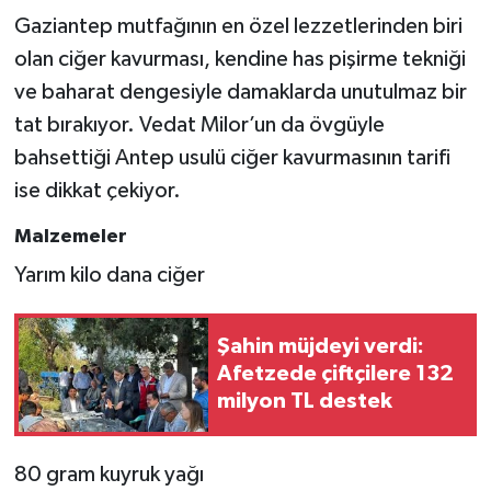
Gaziantep mutfağının en özel lezzetlerinden biri
olan ciğer kavurması, kendine has pişirme tekniği
ve baharat dengesiyle damaklarda unutulmaz bir
tat bırakıyor. Vedat Milor’un da övgüyle
bahsettiği Antep usulü ciğer kavurmasının tarifi
ise dikkat çekiyor.
Malzemeler
Yarım kilo dana ciğer
Şahin müjdeyi verdi:
Afetzede çiftçilere 132
milyon TL destek
80 gram kuyruk yağı