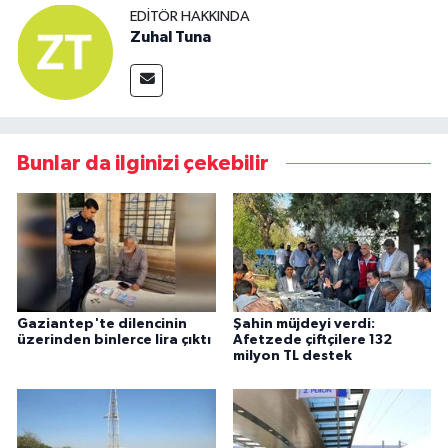
EDITÖR HAKKINDA
Zuhal Tuna
Bunlar da ilginizi çekebilir
Gaziantep'te dilencinin
Şahin müjdeyi verdi:
üzerinden binlerce lira çıktı
Afetzede çiftçilere 132
milyon TL destek