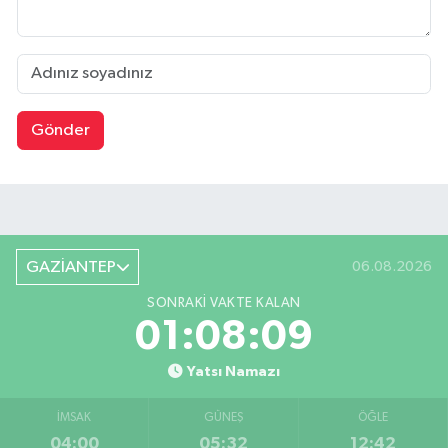
Gönder
GAZİANTEP
06.08.2026
SONRAKI VAKTE KALAN
01:08:09
Yatsı Namazı
İMSAK
GÜNEŞ
ÖĞLE
04:00
05:32
12:42