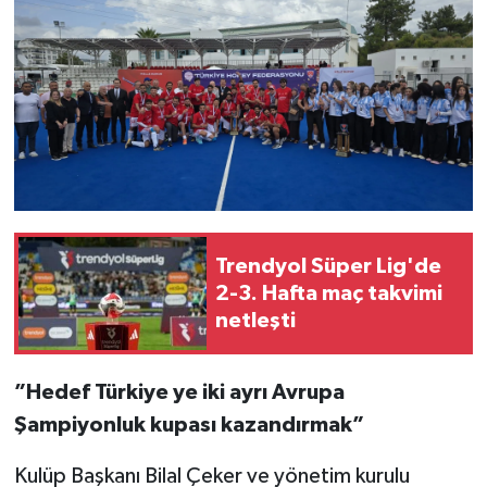
Trendyol Süper Lig'de
2-3. Hafta maç takvimi
netleşti
”Hedef Türkiye ye iki ayrı Avrupa
Şampiyonluk kupası kazandırmak”
Kulüp Başkanı Bilal Çeker ve yönetim kurulu