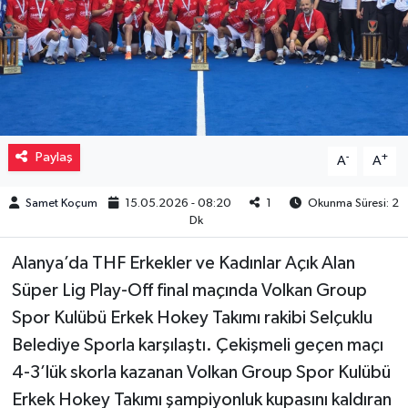
Müzik
Piyasa
Resmi İlanlar
Paylaş
-
+
A
A
Sağlık
Samet Koçum
15.05.2026 - 08:20
1
Okunma Süresi: 2
Sinemalar
Dk
Alanya’da THF Erkekler ve Kadınlar Açık Alan
Siyaset
Süper Lig Play-Off final maçında Volkan Group
Spor
Spor Kulübü Erkek Hokey Takımı rakibi Selçuklu
Belediye Sporla karşılaştı. Çekişmeli geçen maçı
Teknoloji
4-3’lük skorla kazanan Volkan Group Spor Kulübü
Erkek Hokey Takımı şampiyonluk kupasını kaldıran
Türkiye