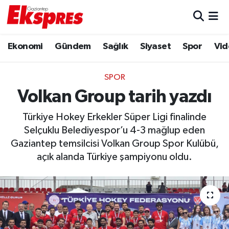
Eğitim
Hava Durumu
Ekonomi
Gündem
Sağlık
Siyaset
Spor
Vid
Ekonomi
Trafik Durumu
SPOR
Gaziantep son dakika
Puan Durumu ve Fikstür
Volkan Group tarih yazdı
Türkiye Hokey Erkekler Süper Ligi finalinde
Genel
Tüm Manşetler
Selçuklu Belediyespor’u 4-3 mağlup eden
Gaziantep temsilcisi Volkan Group Spor Kulübü,
Gündem
Son Dakika Haberleri
açık alanda Türkiye şampiyonu oldu.
Haberler
Haber Arşivi
Kültür Sanat
Magazin