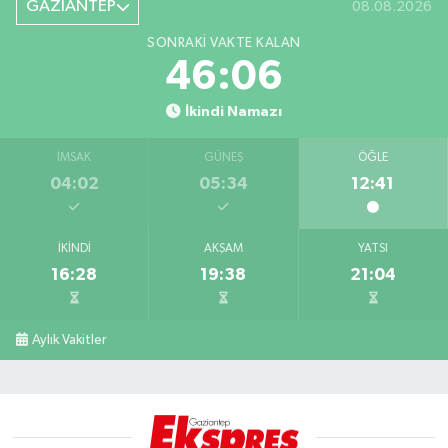
GAZİANTEP
08.08.2026
SONRAKI VAKTE KALAN
46:05
İkindi Namazı
İMSAK
GÜNEŞ
ÖĞLE
04:02
05:34
12:41
İKINDI
AKŞAM
YATSI
16:28
19:38
21:04
Aylık Vakitler