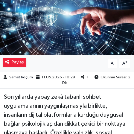
Müzik
Piyasa
Resmi İlanlar
Sağlık
Paylaş
-
+
A
A
Sinemalar
Samet Koçum
11.05.2026 - 10:29
1
Okunma Süresi: 2
Dk
Siyaset
Son yıllarda yapay zekâ tabanlı sohbet
Spor
uygulamalarının yaygınlaşmasıyla birlikte,
insanların dijital platformlarla kurduğu duygusal
Teknoloji
bağlar psikolojik açıdan dikkat çekici bir noktaya
ulaşmaya başladı. Özellikle yalnızlık, sosyal
Türkiye