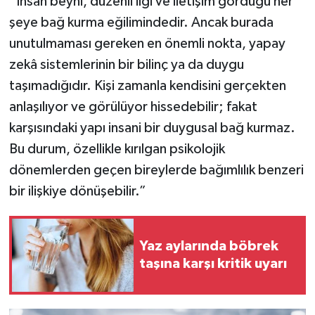
“İnsan beyni, düzenli ilgi ve iletişim gördüğü her
şeye bağ kurma eğilimindedir. Ancak burada
unutulmaması gereken en önemli nokta, yapay
zekâ sistemlerinin bir bilinç ya da duygu
taşımadığıdır. Kişi zamanla kendisini gerçekten
anlaşılıyor ve görülüyor hissedebilir; fakat
karşısındaki yapı insani bir duygusal bağ kurmaz.
Bu durum, özellikle kırılgan psikolojik
dönemlerden geçen bireylerde bağımlılık benzeri
bir ilişkiye dönüşebilir.”
Yaz aylarında böbrek
taşına karşı kritik uyarı