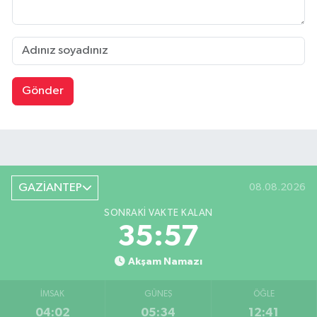
Gönder
GAZİANTEP
08.08.2026
SONRAKI VAKTE KALAN
35:56
Akşam Namazı
İMSAK
GÜNEŞ
ÖĞLE
04:02
05:34
12:41