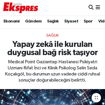
Eğitim
Hava Durumu
Ekonomi
Gündem
Sağlık
Siyaset
Spor
Vid
Ekonomi
Trafik Durumu
SAĞLIK
Gaziantep son dakika
Puan Durumu ve Fikstür
Yapay zekâ ile kurulan
duygusal bağ risk taşıyor
Genel
Tüm Manşetler
Medical Point Gaziantep Hastanesi Psikiyatri
Gündem
Son Dakika Haberleri
Uzmanı Rıfat İnci ve Klinik Psikolog Selin Seda
Koçakgöl, bu durumun uzun vadede ciddi ruhsal
Haberler
Haber Arşivi
sonuçlar doğurabileceğini belirtti.
Kültür Sanat
Magazin