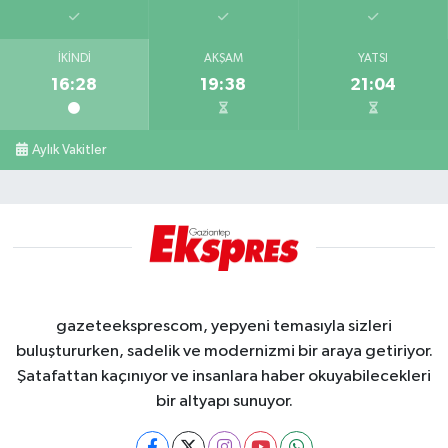
İKINDI
AKŞAM
YATSI
16:28
19:38
21:04
Aylık Vakitler
gazeteeksprescom, yepyeni temasıyla sizleri
buluştururken, sadelik ve modernizmi bir araya getiriyor.
Şatafattan kaçınıyor ve insanlara haber okuyabilecekleri
bir altyapı sunuyor.