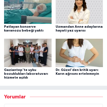
Patlayan konserve
Uzmandan Anne adaylarına
kavanozu bebeği yaktı
hayati yaz uyarısı
Gaziantep'te uyku
Dr. Güzel'den kritik uyarı:
bozuklukları laboratuvarı
Karın ağrısını ertelemeyin
hizmete açıldı
Yorumlar