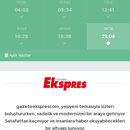
İMSAK
GÜNEŞ
ÖĞLE
04:02
05:34
12:41
İKINDI
AKŞAM
YATSI
16:28
19:38
21:04
Aylık Vakitler
gazeteeksprescom, yepyeni temasıyla sizleri
buluştururken, sadelik ve modernizmi bir araya getiriyor.
Şatafattan kaçınıyor ve insanlara haber okuyabilecekleri
bir altyapı sunuyor.