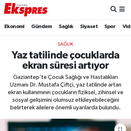
Eğitim
Hava Durumu
Ekonomi
Gündem
Sağlık
Siyaset
Spor
Vid
Ekonomi
Trafik Durumu
SAĞLIK
Gaziantep son dakika
Puan Durumu ve Fikstür
Yaz tatilinde çocuklarda
ekran süresi artıyor
Genel
Tüm Manşetler
Gaziantep'te Çocuk Sağlığı ve Hastalıkları
Gündem
Son Dakika Haberleri
Uzmanı Dr. Mustafa Çiftçi, yaz tatilinde artan
ekran kullanımının çocukların fiziksel, zihinsel ve
Haberler
Haber Arşivi
sosyal gelişimini olumsuz etkileyebileceğini
belirterek ailelere önemli uyarılarda bulundu.
Kültür Sanat
Magazin