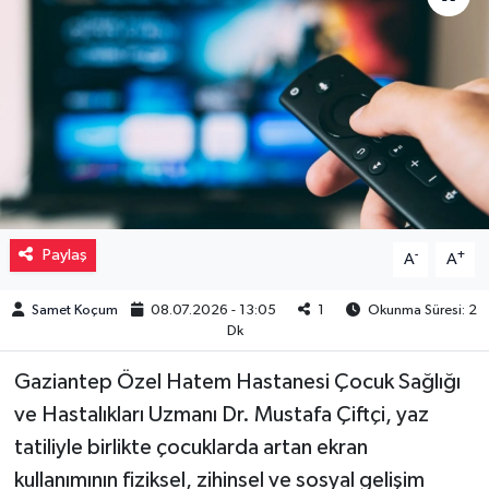
Müzik
Piyasa
Resmi İlanlar
Sağlık
Paylaş
-
+
A
A
Sinemalar
Samet Koçum
08.07.2026 - 13:05
1
Okunma Süresi: 2
Siyaset
Dk
Spor
Gaziantep Özel Hatem Hastanesi Çocuk Sağlığı
ve Hastalıkları Uzmanı Dr. Mustafa Çiftçi, yaz
Teknoloji
tatiliyle birlikte çocuklarda artan ekran
kullanımının fiziksel, zihinsel ve sosyal gelişim
Türkiye