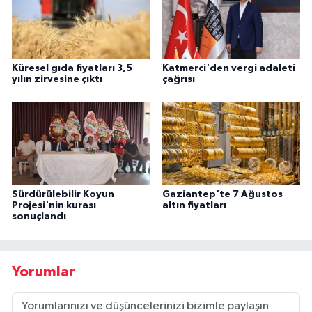
Küresel gıda fiyatları 3,5
Katmerci'den vergi adaleti
yılın zirvesine çıktı
çağrısı
Sürdürülebilir Koyun
Gaziantep'te 7 Ağustos
Projesi'nin kurası
altın fiyatları
sonuçlandı
Yorumlar