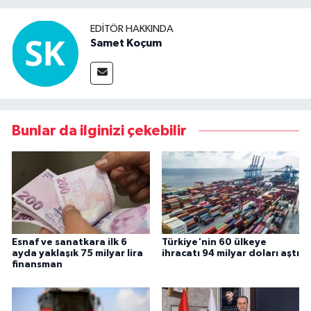
EDITÖR HAKKINDA
Samet Koçum
Bunlar da ilginizi çekebilir
Esnaf ve sanatkara ilk 6
Türkiye'nin 60 ülkeye
ayda yaklaşık 75 milyar lira
ihracatı 94 milyar doları aştı
finansman