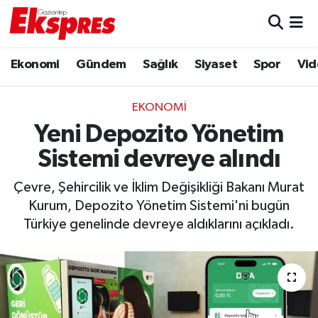
Eğitim
Hava Durumu
Ekonomi
Gündem
Sağlık
Siyaset
Spor
Vid
Ekonomi
Trafik Durumu
EKONOMI
Gaziantep son dakika
Puan Durumu ve Fikstür
Yeni Depozito Yönetim
Sistemi devreye alındı
Genel
Tüm Manşetler
Çevre, Şehircilik ve İklim Değişikliği Bakanı Murat
Gündem
Son Dakika Haberleri
Kurum, Depozito Yönetim Sistemi'ni bugün
Türkiye genelinde devreye aldıklarını açıkladı.
Haberler
Haber Arşivi
Kültür Sanat
Magazin