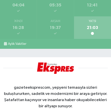
04:04
05:35
12:41
İKINDI
AKŞAM
YATSI
16:28
19:37
21:03
Aylık Vakitler
gazeteeksprescom, yepyeni temasıyla sizleri
buluştururken, sadelik ve modernizmi bir araya getiriyor.
Şatafattan kaçınıyor ve insanlara haber okuyabilecekleri
bir altyapı sunuyor.