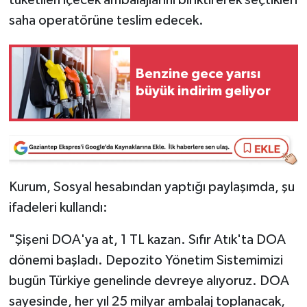
saha operatörüne teslim edecek.
Video Haber
Yaşam
Benzine gece yarısı
büyük indirim geliyor
Yeme-İçme
Yemek
Kurum, Sosyal hesabından yaptığı paylaşımda, şu
ifadeleri kullandı:
"Şişeni DOA'ya at, 1 TL kazan. Sıfır Atık'ta DOA
dönemi başladı. Depozito Yönetim Sistemimizi
bugün Türkiye genelinde devreye alıyoruz. DOA
sayesinde, her yıl 25 milyar ambalaj toplanacak,