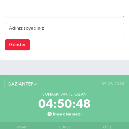
Gönder
GAZİANTEP
09.08.2026
SONRAKI VAKTE KALAN
04:50:48
İmsak Namazı
İMSAK
GÜNEŞ
ÖĞLE