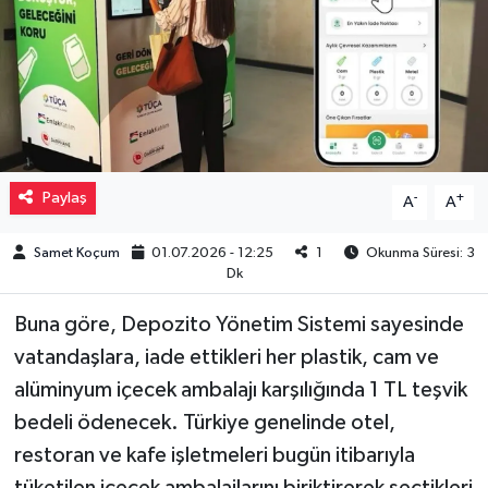
Müzik
Piyasa
Resmi İlanlar
Paylaş
-
+
A
A
Sağlık
Samet Koçum
01.07.2026 - 12:25
1
Okunma Süresi: 3
Sinemalar
Dk
Siyaset
Buna göre, Depozito Yönetim Sistemi sayesinde
vatandaşlara, iade ettikleri her plastik, cam ve
Spor
alüminyum içecek ambalajı karşılığında 1 TL teşvik
bedeli ödenecek. Türkiye genelinde otel,
Teknoloji
restoran ve kafe işletmeleri bugün itibarıyla
Türkiye
tüketilen içecek ambalajlarını biriktirerek seçtikleri