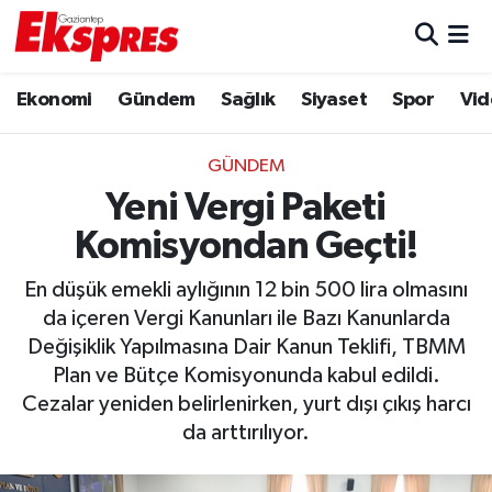
Eğitim
Hava Durumu
Ekonomi
Gündem
Sağlık
Siyaset
Spor
Vid
Ekonomi
Trafik Durumu
GÜNDEM
Gaziantep son dakika
Puan Durumu ve Fikstür
Yeni Vergi Paketi
Komisyondan Geçti!
Genel
Tüm Manşetler
En düşük emekli aylığının 12 bin 500 lira olmasını
Gündem
Son Dakika Haberleri
da içeren Vergi Kanunları ile Bazı Kanunlarda
Değişiklik Yapılmasına Dair Kanun Teklifi, TBMM
Haberler
Haber Arşivi
Plan ve Bütçe Komisyonunda kabul edildi.
Cezalar yeniden belirlenirken, yurt dışı çıkış harcı
Kültür Sanat
da arttırılıyor.
Magazin