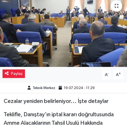
Müzik
Piyasa
Resmi İlanlar
Sağlık
Sinemalar
Paylaş
-
+
A
A
Siyaset
Teknik Merkez
19.07.2024 - 11:29
Spor
Cezalar yeniden belirleniyor... İşte detaylar
Teknoloji
Teklifle, Danıştay'ın iptal kararı doğrultusunda
Amme Alacaklarının Tahsil Usulü Hakkında
Türkiye