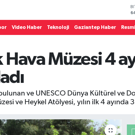
B
6
D
4
por
Video Haber
Teknoloji
Gaziantep Haber
Resmi
E
5
S
6
 Hava Müzesi 4 ay
G
6
B
ladı
1
e bulunan ve UNESCO Dünya Kültürel ve Doğa
i ve Heykel Atölyesi, yılın ilk 4 ayında 3 