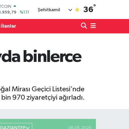
°
ITCOIN
36
Şehitkamil
4.959,79
%1.11
OLAR
7,7436
%0.18
 İlanlar
URO
5,2510
%0.32
TERLİN
4,4811
%0.38
da binlerce
RAM ALTIN
660.55
%0.03
İST100
3.779
%-14
l Mirası Geçici Listesi’nde
bin 970 ziyaretçiyi ağırladı.
GAZİANTEP
08.08.2026