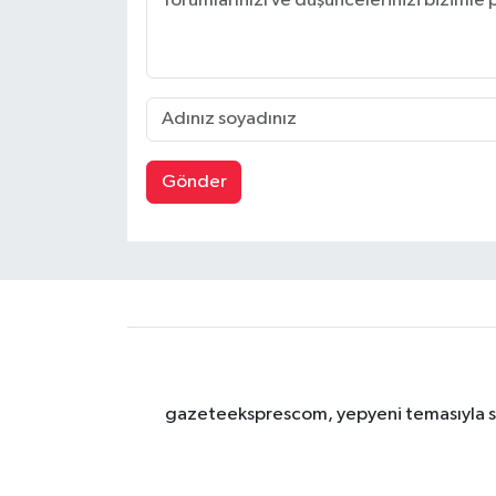
Gönder
gazeteeksprescom, yepyeni temasıyla sizl