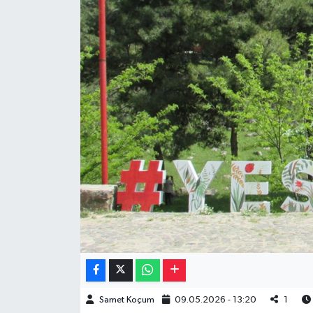
Müzik
Piyasa
Resmi İlanlar
Sağlık
Sinemalar
Siyaset
Spor
Teknoloji
Samet Koçum
09.05.2026 - 13:20
1
Türkiye