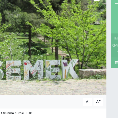
İM
04
-
+
A
A
Okunma Süresi: 1 Dk