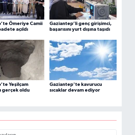
’te Ömeriye Camii
Gaziantep’li genç girişimci,
badete açıldı
başarısını yurt dışına taşıdı
’te Yeşilçam
Gaziantep'te kavurucu
 gerçek oldu
sıcaklar devam ediyor