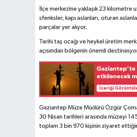
İlçe merkezine yaklaşık 23 kilometre 
Video Haber
sfenksler, kapı aslanları, oturan aslanla
parçalar yer alıyor.
Yaşam
Tarihi taş ocağı ve heykel üretim merke
Yeme-İçme
açısından bölgenin önemli destinasyon
Yemek
Gaziantep’te 9
etkilenecek m
İçeriği Görüntül
Gaziantep Müze Müdürü Özgür Çomak,
30 Nisan tarihleri arasında müzeyi 14
toplam 3 bin 970 kişinin ziyaret ettiği