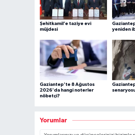
Şehitkamil’e taziye evi
Gaziantep
müjdesi
yeniden i
Gaziantep'te 8 Ağustos
Gaziantep
2026'da hangi noterler
senaryosu
nöbetçi?
Yorumlar