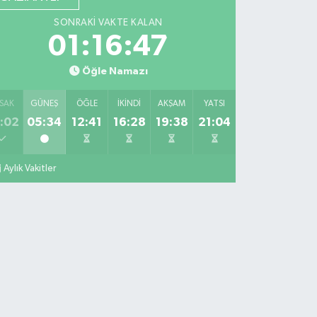
SONRAKI VAKTE KALAN
01:16:46
Öğle Namazı
SAK
GÜNEŞ
ÖĞLE
İKINDI
AKŞAM
YATSI
:02
05:34
12:41
16:28
19:38
21:04
Aylık Vakitler