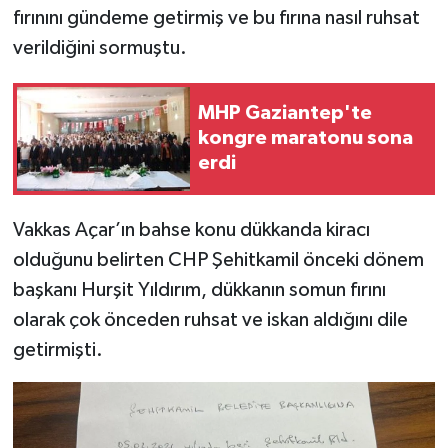
fırınını gündeme getirmiş ve bu fırına nasıl ruhsat
verildiğini sormuştu.
Video Haber
Yaşam
MHP Gaziantep'te
kongre maratonu sona
Yeme-İçme
erdi
Yemek
Vakkas Açar’ın bahse konu dükkanda kiracı
olduğunu belirten CHP Şehitkamil önceki dönem
başkanı Hurşit Yıldırım, dükkanın somun fırını
olarak çok önceden ruhsat ve iskan aldığını dile
getirmişti.