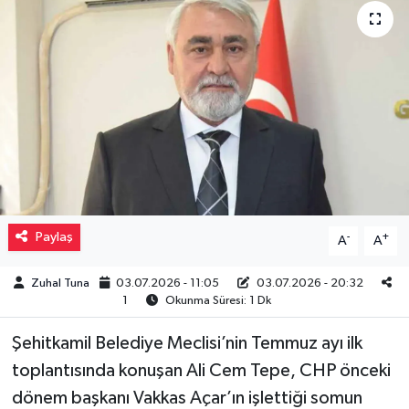
Müzik
Piyasa
Resmi İlanlar
Sağlık
Sinemalar
Paylaş
-
+
A
A
Siyaset
Zuhal Tuna
03.07.2026 - 11:05
03.07.2026 - 20:32
1
Okunma Süresi: 1 Dk
Spor
Şehitkamil Belediye Meclisi’nin Temmuz ayı ilk
Teknoloji
toplantısında konuşan Ali Cem Tepe, CHP önceki
dönem başkanı Vakkas Açar’ın işlettiği somun
Türkiye