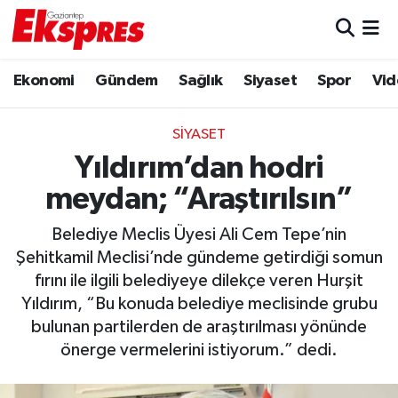
Eğitim
Hava Durumu
Ekonomi
Gündem
Sağlık
Siyaset
Spor
Vid
Ekonomi
Trafik Durumu
SIYASET
Gaziantep son dakika
Puan Durumu ve Fikstür
Yıldırım’dan hodri
meydan; “Araştırılsın”
Genel
Tüm Manşetler
Belediye Meclis Üyesi Ali Cem Tepe’nin
Gündem
Son Dakika Haberleri
Şehitkamil Meclisi’nde gündeme getirdiği somun
fırını ile ilgili belediyeye dilekçe veren Hurşit
Haberler
Haber Arşivi
Yıldırım, “Bu konuda belediye meclisinde grubu
bulunan partilerden de araştırılması yönünde
Kültür Sanat
önerge vermelerini istiyorum.” dedi.
Magazin