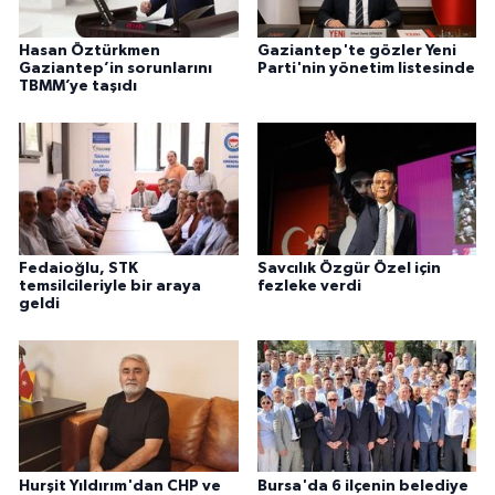
Hasan Öztürkmen
Gaziantep'te gözler Yeni
Gaziantep’in sorunlarını
Parti'nin yönetim listesinde
TBMM’ye taşıdı
Fedaioğlu, STK
Savcılık Özgür Özel için
temsilcileriyle bir araya
fezleke verdi
geldi
Hurşit Yıldırım'dan CHP ve
Bursa'da 6 ilçenin belediye