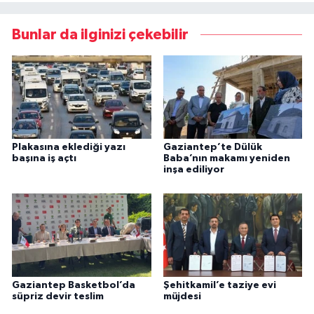
Bunlar da ilginizi çekebilir
Plakasına eklediği yazı
Gaziantep’te Dülük
başına iş açtı
Baba’nın makamı yeniden
inşa ediliyor
Gaziantep Basketbol’da
Şehitkamil’e taziye evi
süpriz devir teslim
müjdesi