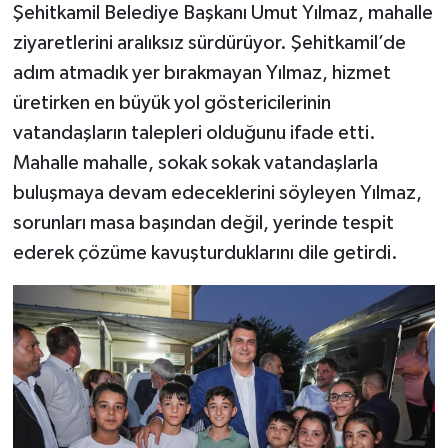
Şehitkamil Belediye Başkanı Umut Yılmaz, mahalle
ziyaretlerini aralıksız sürdürüyor. Şehitkamil’de
Video Haber
adım atmadık yer bırakmayan Yılmaz, hizmet
Yaşam
üretirken en büyük yol göstericilerinin
vatandaşların talepleri olduğunu ifade etti.
Yeme-İçme
Mahalle mahalle, sokak sokak vatandaşlarla
buluşmaya devam edeceklerini söyleyen Yılmaz,
Yemek
sorunları masa başından değil, yerinde tespit
ederek çözüme kavuşturduklarını dile getirdi.