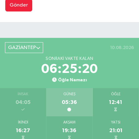
Gönder
GAZİANTEP
10.08.2026
SONRAKI VAKTE KALAN
06:25:19
Öğle Namazı
İMSAK
GÜNEŞ
ÖĞLE
04:05
05:36
12:41
İKINDI
AKŞAM
YATSI
16:27
19:36
21:01