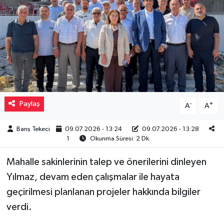
Müzik
Piyasa
Resmi İlanlar
Sağlık
Paylaş
-
+
A
A
Sinemalar
Barış Tekeci
09.07.2026 - 13:24
09.07.2026 - 13:28
1
Okunma Süresi: 2 Dk
Siyaset
Mahalle sakinlerinin talep ve önerilerini dinleyen
Spor
Yılmaz, devam eden çalışmalar ile hayata
geçirilmesi planlanan projeler hakkında bilgiler
Teknoloji
verdi.
Türkiye