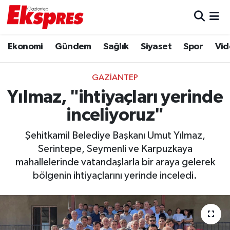
Eğitim
Hava Durumu
Ekonomi
Gündem
Sağlık
Siyaset
Spor
Vid
Ekonomi
Trafik Durumu
GAZIANTEP
Gaziantep son dakika
Puan Durumu ve Fikstür
Yılmaz, "ihtiyaçları yerinde
inceliyoruz"
Genel
Tüm Manşetler
Şehitkamil Belediye Başkanı Umut Yılmaz,
Gündem
Son Dakika Haberleri
Serintepe, Seymenli ve Karpuzkaya
mahallelerinde vatandaşlarla bir araya gelerek
Haberler
Haber Arşivi
bölgenin ihtiyaçlarını yerinde inceledi.
Kültür Sanat
Magazin