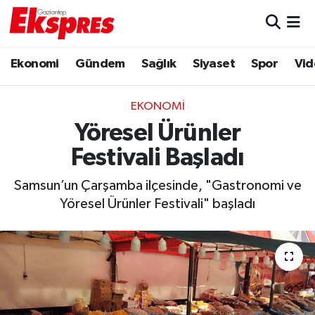
Eğitim
Hava Durumu
Ekonomi
Gündem
Sağlık
Siyaset
Spor
Vid
Ekonomi
Trafik Durumu
EKONOMI
Gaziantep son dakika
Puan Durumu ve Fikstür
Yöresel Ürünler
Festivali Başladı
Genel
Tüm Manşetler
Samsun’un Çarşamba ilçesinde, "Gastronomi ve
Gündem
Son Dakika Haberleri
Yöresel Ürünler Festivali" başladı
Haberler
Haber Arşivi
Kültür Sanat
Magazin