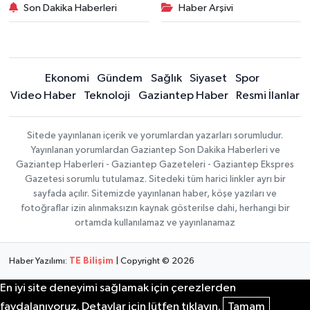
Son Dakika Haberleri
Haber Arşivi
Ekonomi
Gündem
Sağlık
Siyaset
Spor
Video Haber
Teknoloji
Gaziantep Haber
Resmi İlanlar
Sitede yayınlanan içerik ve yorumlardan yazarları sorumludur.
Yayınlanan yorumlardan Gaziantep Son Dakika Haberleri ve
Gaziantep Haberleri - Gaziantep Gazeteleri - Gaziantep Ekspres
Gazetesi sorumlu tutulamaz. Sitedeki tüm harici linkler ayrı bir
sayfada açılır. Sitemizde yayınlanan haber, köşe yazıları ve
fotoğraflar izin alınmaksızın kaynak gösterilse dahi, herhangi bir
ortamda kullanılamaz ve yayınlanamaz
Haber Yazılımı:
TE Bilişim
| Copyright © 2026
En iyi site deneyimi sağlamak için çerezlerden
faydalanıyoruz. Detaylar için lütfen tıklayın.
Tamam