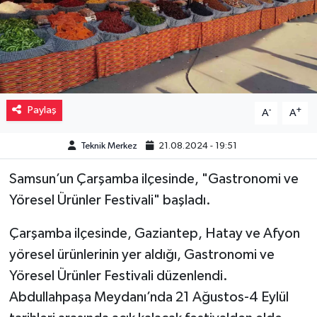
Müzik
Piyasa
Resmi İlanlar
Paylaş
-
+
A
A
Sağlık
Teknik Merkez
21.08.2024 - 19:51
Sinemalar
Samsun’un Çarşamba ilçesinde, "Gastronomi ve
Yöresel Ürünler Festivali" başladı.
Siyaset
Çarşamba ilçesinde, Gaziantep, Hatay ve Afyon
Spor
yöresel ürünlerinin yer aldığı, Gastronomi ve
Yöresel Ürünler Festivali düzenlendi.
Teknoloji
Abdullahpaşa Meydanı’nda 21 Ağustos-4 Eylül
Türkiye