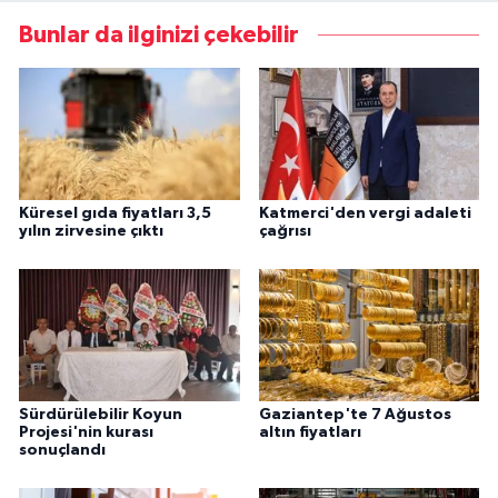
Bunlar da ilginizi çekebilir
Küresel gıda fiyatları 3,5
Katmerci'den vergi adaleti
yılın zirvesine çıktı
çağrısı
Sürdürülebilir Koyun
Gaziantep'te 7 Ağustos
Projesi'nin kurası
altın fiyatları
sonuçlandı