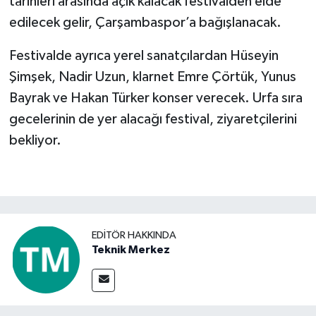
tarihleri arasında açık kalacak festivalden elde
edilecek gelir, Çarşambaspor’a bağışlanacak.
Video Haber
Festivalde ayrıca yerel sanatçılardan Hüseyin
Yaşam
Şimşek, Nadir Uzun, klarnet Emre Çörtük, Yunus
Bayrak ve Hakan Türker konser verecek. Urfa sıra
Yeme-İçme
gecelerinin de yer alacağı festival, ziyaretçilerini
bekliyor.
Yemek
EDITÖR HAKKINDA
Teknik Merkez