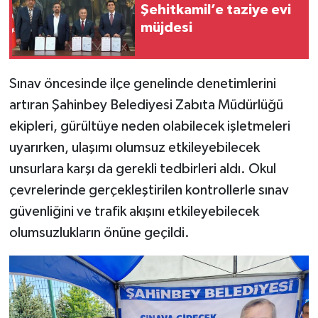
Şehitkamil’e taziye evi
müjdesi
Video Haber
Yaşam
Sınav öncesinde ilçe genelinde denetimlerini
artıran Şahinbey Belediyesi Zabıta Müdürlüğü
Yeme-İçme
ekipleri, gürültüye neden olabilecek işletmeleri
Yemek
uyarırken, ulaşımı olumsuz etkileyebilecek
unsurlara karşı da gerekli tedbirleri aldı. Okul
çevrelerinde gerçekleştirilen kontrollerle sınav
güvenliğini ve trafik akışını etkileyebilecek
olumsuzlukların önüne geçildi.