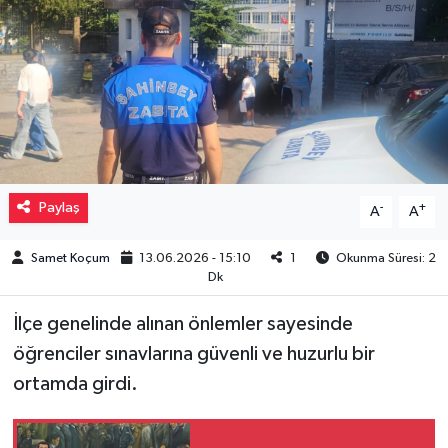
Müzik
Piyasa
Resmi İlanlar
Sağlık
Paylaş
-
+
A
A
Sinemalar
Samet Koçum
13.06.2026 - 15:10
1
Okunma Süresi: 2
Dk
Siyaset
İlçe genelinde alınan önlemler sayesinde
Spor
öğrenciler sınavlarına güvenli ve huzurlu bir
ortamda girdi.
Teknoloji
Türkiye