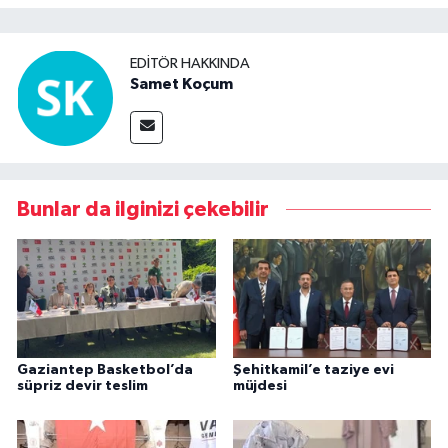
EDITÖR HAKKINDA
Samet Koçum
Bunlar da ilginizi çekebilir
Gaziantep Basketbol’da
Şehitkamil’e taziye evi
süpriz devir teslim
müjdesi