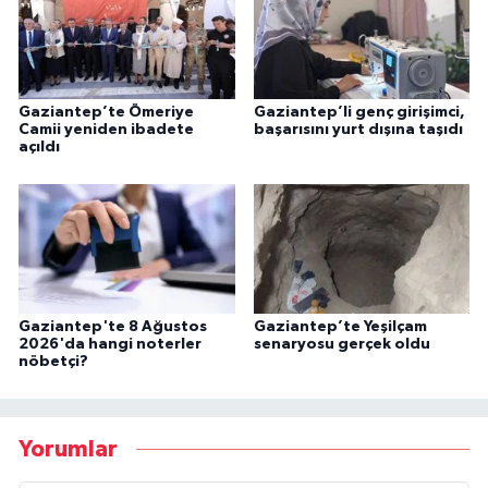
Gaziantep’te Ömeriye
Gaziantep’li genç girişimci,
Camii yeniden ibadete
başarısını yurt dışına taşıdı
açıldı
Gaziantep'te 8 Ağustos
Gaziantep’te Yeşilçam
2026'da hangi noterler
senaryosu gerçek oldu
nöbetçi?
Yorumlar