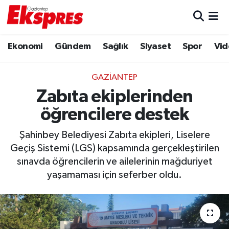
Eğitim
Hava Durumu
Ekonomi
Gündem
Sağlık
Siyaset
Spor
Vid
Ekonomi
Trafik Durumu
GAZIANTEP
Gaziantep son dakika
Puan Durumu ve Fikstür
Zabıta ekiplerinden
öğrencilere destek
Genel
Tüm Manşetler
Şahinbey Belediyesi Zabıta ekipleri, Liselere
Gündem
Son Dakika Haberleri
Geçiş Sistemi (LGS) kapsamında gerçekleştirilen
sınavda öğrencilerin ve ailelerinin mağduriyet
Haberler
Haber Arşivi
yaşamaması için seferber oldu.
Kültür Sanat
Magazin