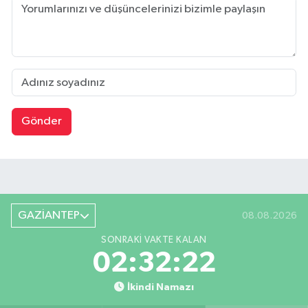
Gönder
GAZİANTEP
08.08.2026
SONRAKI VAKTE KALAN
02:32:21
İkindi Namazı