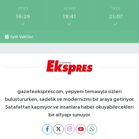
İKINDI
AKŞAM
YATSI
16:29
19:41
21:07
Aylık Vakitler
gazeteeksprescom, yepyeni temasıyla sizleri
buluştururken, sadelik ve modernizmi bir araya getiriyor.
Şatafattan kaçınıyor ve insanlara haber okuyabilecekleri
bir altyapı sunuyor.