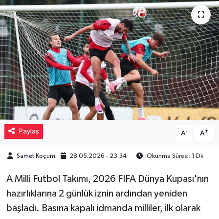
Müzik
Piyasa
Resmi İlanlar
Sağlık
Sinemalar
Paylaş
-
+
A
A
Siyaset
Samet Koçum
28.05.2026 - 23:34
Okunma Süresi: 1 Dk
Spor
A Milli Futbol Takımı, 2026 FIFA Dünya Kupası'nın
Teknoloji
hazırlıklarına 2 günlük iznin ardından yeniden
başladı. Basına kapalı idmanda milliler, ilk olarak
Türkiye