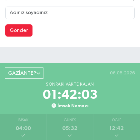
Gönder
GAZİANTEP
06.08.2026
SONRAKI VAKTE KALAN
01:42:02
İmsak Namazı
İMSAK
GÜNEŞ
ÖĞLE
04:00
05:32
12:42