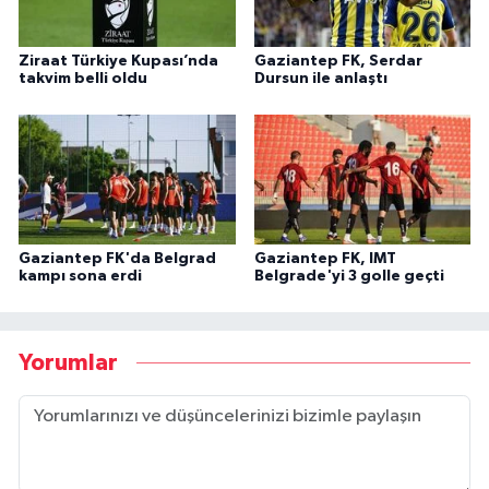
Ziraat Türkiye Kupası’nda
Gaziantep FK, Serdar
takvim belli oldu
Dursun ile anlaştı
Gaziantep FK'da Belgrad
Gaziantep FK, IMT
kampı sona erdi
Belgrade'yi 3 golle geçti
Yorumlar