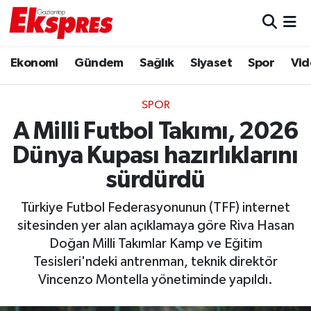
Eğitim
Hava Durumu
Ekonomi
Gündem
Sağlık
Siyaset
Spor
Vid
Ekonomi
Trafik Durumu
SPOR
Gaziantep son dakika
Puan Durumu ve Fikstür
A Milli Futbol Takımı, 2026
Dünya Kupası hazırlıklarını
Genel
Tüm Manşetler
sürdürdü
Gündem
Son Dakika Haberleri
Türkiye Futbol Federasyonunun (TFF) internet
sitesinden yer alan açıklamaya göre Riva Hasan
Haberler
Haber Arşivi
Doğan Milli Takımlar Kamp ve Eğitim
Tesisleri'ndeki antrenman, teknik direktör
Kültür Sanat
Vincenzo Montella yönetiminde yapıldı.
Magazin