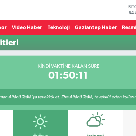
BIT
64.
DO
47,
por
Video Haber
Teknoloji
Gaziantep Haber
Resmi
EU
55,
tleri
STE
64,
GRA
66
İKINDI VAKTINE KALAN SÜRE
BİS
01:50:11
13.
an Allâhü Teâlâ'ya tevekkül et. Zira Allâhü Teâlâ, tevekkül eden kullarını