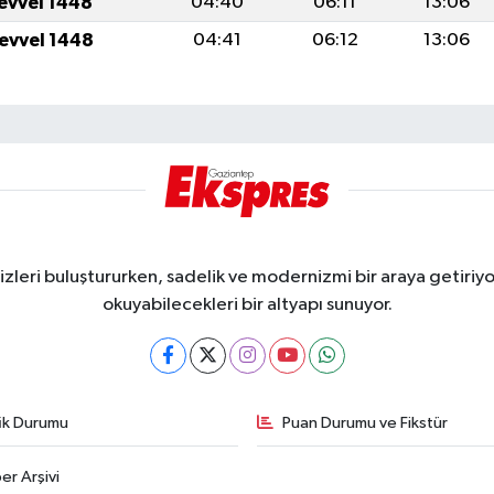
levvel 1448
04:40
06:11
13:06
levvel 1448
04:41
06:12
13:06
eri buluştururken, sadelik ve modernizmi bir araya getiriyor
okuyabilecekleri bir altyapı sunuyor.
fik Durumu
Puan Durumu ve Fikstür
er Arşivi