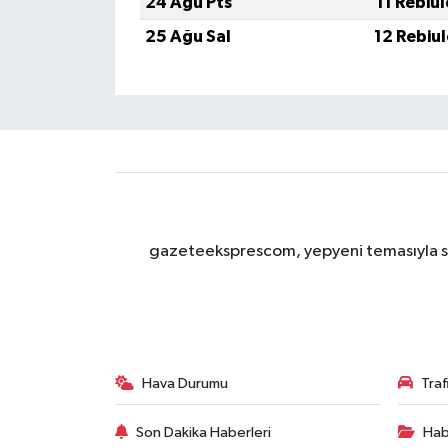
24 Ağu Pts
11 Rebiu
25 Ağu Sal
12 Rebiu
gazeteeksprescom, yepyeni temasıyla sizl
Hava Durumu
Tra
Son Dakika Haberleri
Hab