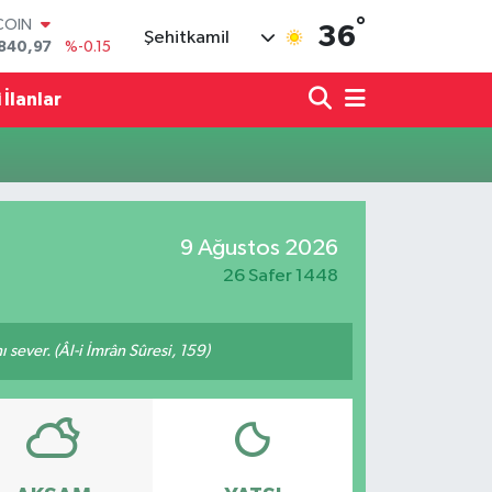
°
COIN
36
Şehitkamil
840,97
%-0.15
LAR
7436
%0.18
 İlanlar
RO
2510
%0.32
RLİN
4811
%0.38
M ALTIN
60.55
%0
9 Ağustos 2026
T100
779
%-14
26 Safer 1448
 sever. (Âl-i İmrân Sûresi, 159)