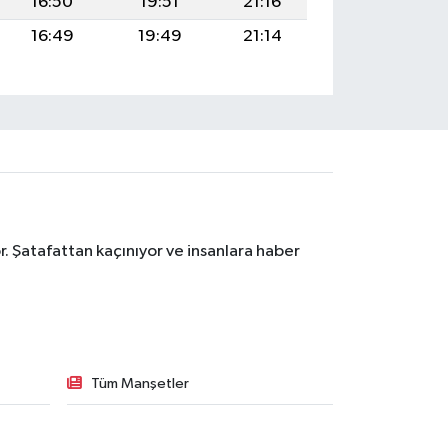
16:50
19:51
21:16
16:49
19:49
21:14
. Şatafattan kaçınıyor ve insanlara haber
Tüm Manşetler