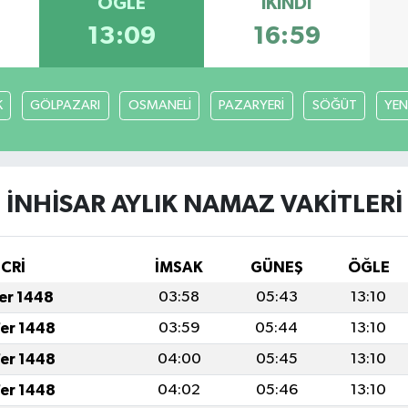
ÖĞLE
İKINDI
13:09
16:59
K
GÖLPAZARI
OSMANELİ
PAZARYERİ
SÖĞÜT
YEN
İNHİSAR AYLIK NAMAZ VAKITLERI
İCRİ
İMSAK
GÜNEŞ
ÖĞLE
fer 1448
03:58
05:43
13:10
fer 1448
03:59
05:44
13:10
fer 1448
04:00
05:45
13:10
fer 1448
04:02
05:46
13:10