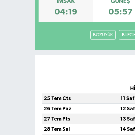
İMSAK
GÜNEŞ
04:19
05:57
Müzik
Piyasa
BOZÜYÜK
BİLECİ
Resmi İlanlar
Sağlık
Sinemalar
Siyaset
H
25 Tem Cts
11 Sa
Spor
26 Tem Paz
12 Sa
Teknoloji
27 Tem Pts
13 Sa
28 Tem Sal
14 Sa
Türkiye