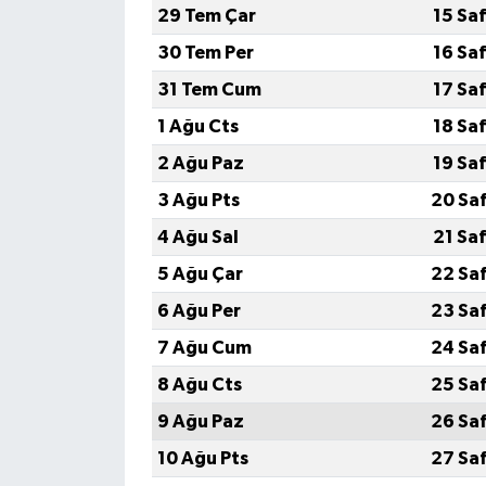
29 Tem Çar
15 Sa
Video Haber
30 Tem Per
16 Sa
31 Tem Cum
17 Sa
Yaşam
1 Ağu Cts
18 Sa
Yeme-İçme
2 Ağu Paz
19 Sa
3 Ağu Pts
20 Sa
Yemek
4 Ağu Sal
21 Sa
5 Ağu Çar
22 Sa
6 Ağu Per
23 Sa
7 Ağu Cum
24 Sa
8 Ağu Cts
25 Sa
9 Ağu Paz
26 Sa
10 Ağu Pts
27 Sa