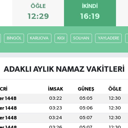
ÖĞLE
İKINDI
12:29
16:19
BİNGÖL
KARLIOVA
KİGI
SOLHAN
YAYLADERE
ADAKLI AYLIK NAMAZ VAKITLERI
CRİ
İMSAK
GÜNEŞ
ÖĞLE
fer 1448
03:22
05:05
12:30
fer 1448
03:23
05:06
12:30
fer 1448
03:24
05:07
12:30
fer 1448
03:26
05:07
12:30