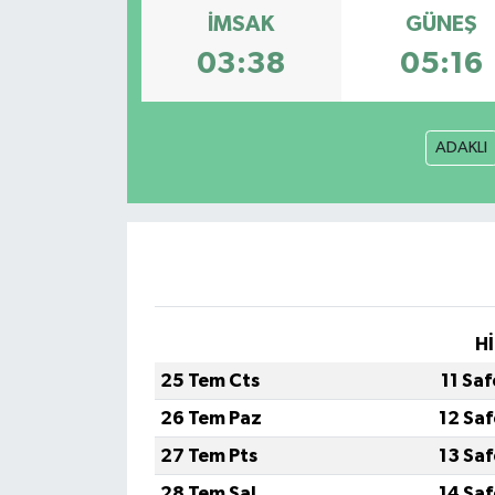
İMSAK
GÜNEŞ
Müzik
03:38
05:16
Piyasa
ADAKLI
Resmi İlanlar
Sağlık
Sinemalar
Siyaset
Hİ
Spor
25 Tem Cts
11 Sa
26 Tem Paz
12 Sa
Teknoloji
27 Tem Pts
13 Sa
Türkiye
28 Tem Sal
14 Sa