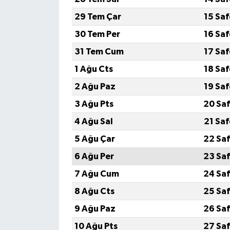
29 Tem Çar
15 Sa
Video Haber
30 Tem Per
16 Sa
Yaşam
31 Tem Cum
17 Sa
1 Ağu Cts
18 Sa
Yeme-İçme
2 Ağu Paz
19 Sa
Yemek
3 Ağu Pts
20 Saf
4 Ağu Sal
21 Sa
5 Ağu Çar
22 Saf
6 Ağu Per
23 Saf
7 Ağu Cum
24 Saf
8 Ağu Cts
25 Saf
9 Ağu Paz
26 Saf
10 Ağu Pts
27 Saf