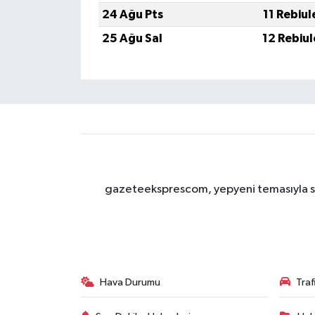
24 Ağu Pts
11 Rebiu
25 Ağu Sal
12 Rebiu
gazeteeksprescom, yepyeni temasıyla sizl
Hava Durumu
Tra