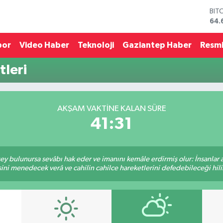
BIT
64.
DO
47,
por
Video Haber
Teknoloji
Gaziantep Haber
Resmi
EU
55,
tleri
STE
64,
GRA
651
AKŞAM VAKTINE KALAN SÜRE
BİS
41:31
13.
 şey bulunursa sevâbı hak eder ve imanını kemâle erdirmiş olur: İnsanlar 
ini menedecek verâ ve cahilin cahilce hareketlerini defedebileceği hili