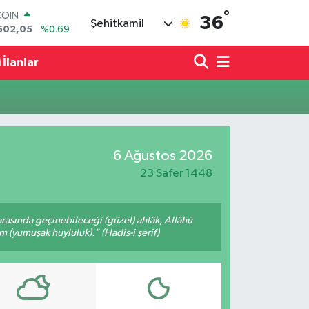
°
COIN
36
Şehitkamil
602,05
%0.69
LAR
6006
%0.06
 İlanlar
RO
0250
%0.02
RLİN
2398
%0.2
M ALTIN
3.94
%0.32
6 Ağustos 2026
T100
768
%48
23 Safer 1448
arasında geçinebileceği (güzel) ahlâk, Allâhü
m (yumuşak huyluluk)." (Hadis-i şerif)