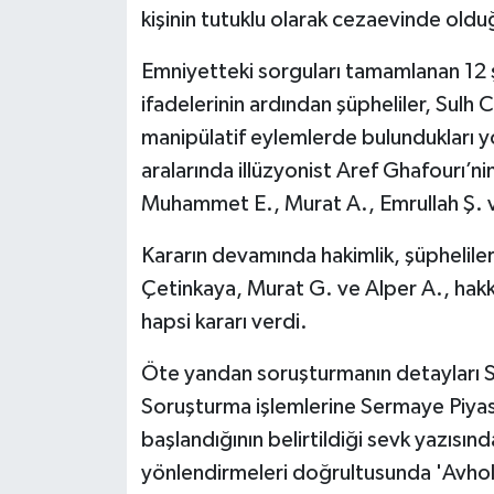
kişinin tutuklu olarak cezaevinde olduğ
Emniyetteki sorguları tamamlanan 12 ş
ifadelerinin ardından şüpheliler, Sulh 
manipülatif eylemlerde bulundukları y
aralarında illüzyonist Aref Ghafourı’nin
Muhammet E., Murat A., Emrullah Ş. ve
Kararın devamında hakimlik, şüphelil
Çetinkaya, Murat G. ve Alper A., hakkı
hapsi kararı verdi.
Öte yandan soruşturmanın detayları Sav
Soruşturma işlemlerine Sermaye Piyasa
başlandığının belirtildiği sevk yazısın
yönlendirmeleri doğrultusunda 'Avhol'