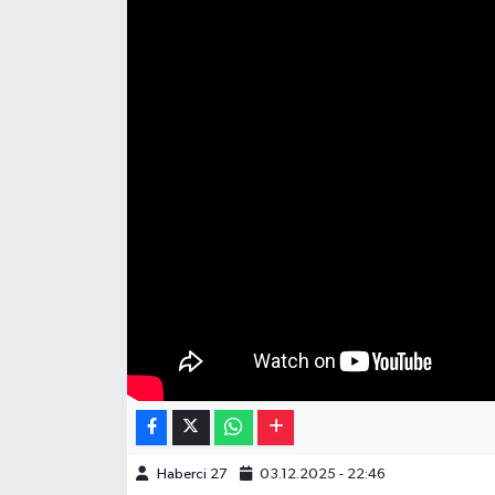
Müzik
Piyasa
Resmi İlanlar
Sağlık
Sinemalar
Siyaset
Spor
Teknoloji
Haberci 27
03.12.2025 - 22:46
Türkiye