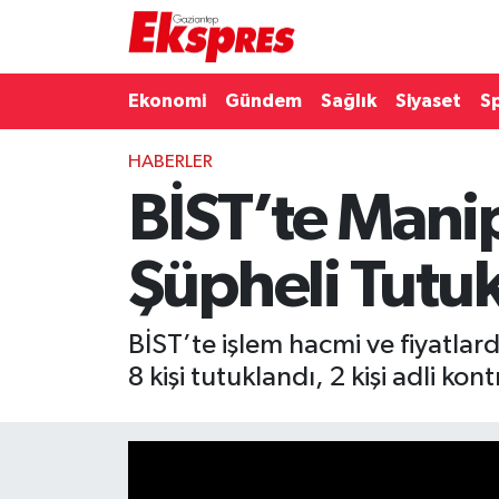
Eğitim
Hava Durumu
Ekonomi
Gündem
Sağlık
Siyaset
S
Ekonomi
Trafik Durumu
HABERLER
BİST’te Mani
Gaziantep son dakika
Puan Durumu ve Fikstür
Genel
Tüm Manşetler
Şüpheli Tutu
Gündem
Son Dakika Haberleri
BİST’te işlem hacmi ve fiyatlar
Haberler
Haber Arşivi
8 kişi tutuklandı, 2 kişi adli kont
Kültür Sanat
Magazin