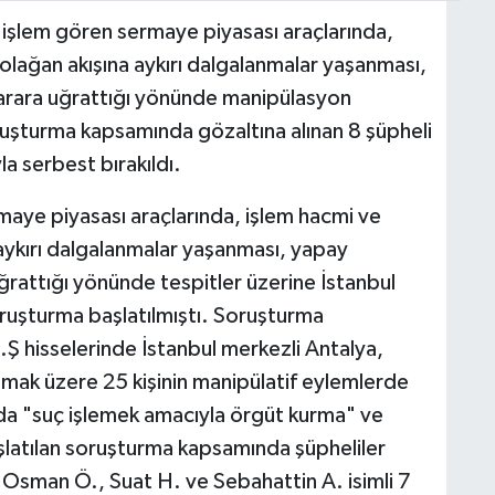
 işlem gören sermaye piyasası araçlarında,
 olağan akışına aykırı dalgalanmalar yaşanması,
 zarara uğrattığı yönünde manipülasyon
oruşturma kapsamında gözaltına alınan 8 şüpheli
la serbest bırakıldı.
aye piyasası araçlarında, işlem hacmi ve
 aykırı dalgalanmalar yaşanması, yapay
uğrattığı yönünde tespitler üzerine İstanbul
ruşturma başlatılmıştı. Soruşturma
Ş hisselerinde İstanbul merkezli Antalya,
ak üzere 25 kişinin manipülatif eylemlerde
ında "suç işlemek amacıyla örgüt kurma" ve
aşlatılan soruşturma kapsamında şüpheliler
 Osman Ö., Suat H. ve Sebahattin A. isimli 7