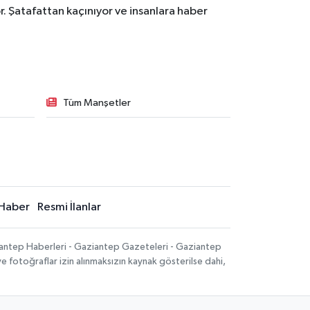
. Şatafattan kaçınıyor ve insanlara haber
Tüm Manşetler
Haber
Resmi İlanlar
iantep Haberleri - Gaziantep Gazeteleri - Gaziantep
ve fotoğraflar izin alınmaksızın kaynak gösterilse dahi,