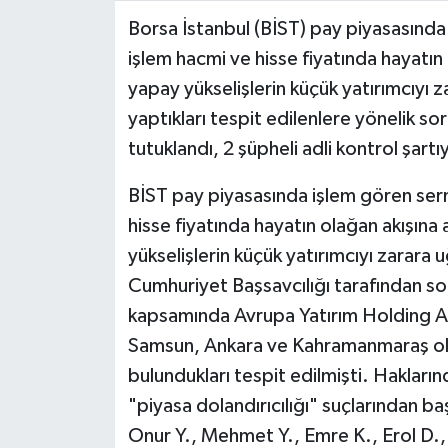
Borsa İstanbul (BİST) pay piyasasında
Video Haber
işlem hacmi ve hisse fiyatında hayatın
yapay yükselişlerin küçük yatırımcıyı
Yaşam
yaptıkları tespit edilenlere yönelik s
tutuklandı, 2 şüpheli adli kontrol şartıy
Yeme-İçme
BİST pay piyasasında işlem gören serm
Yemek
hisse fiyatında hayatın olağan akışına
yükselişlerin küçük yatırımcıyı zarara 
Cumhuriyet Başsavcılığı tarafından so
kapsamında Avrupa Yatırım Holding A.
Samsun, Ankara ve Kahramanmaraş olm
bulundukları tespit edilmişti. Haklar
"piyasa dolandırıcılığı" suçlarından b
Onur Y., Mehmet Y., Emre K., Erol D.,