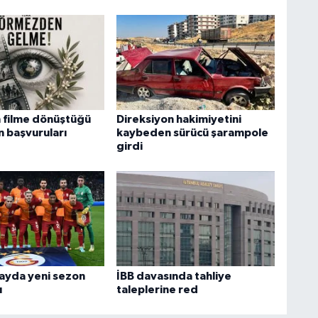
n filme dönüştüğü
Direksiyon hakimiyetini
n başvuruları
kaybeden sürücü şarampole
girdi
ayda yeni sezon
İBB davasında tahliye
ı
taleplerine red