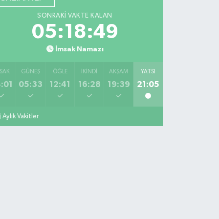
SONRAKI VAKTE KALAN
05:18:48
İmsak Namazı
SAK
GÜNEŞ
ÖĞLE
İKINDI
AKŞAM
YATSI
:01
05:33
12:41
16:28
19:39
21:05
Aylık Vakitler