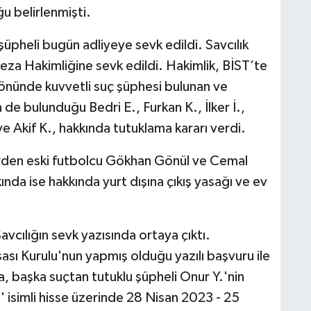
u belirlenmişti.
üpheli bugün adliyeye sevk edildi. Savcılık
Ceza Hakimliğine sevk edildi. Hakimlik, BİST’te
önünde kuvvetli suç şüphesi bulunan ve
 de bulunduğu Bedri E., Furkan K., İlker İ.,
 Akif K., hakkında tutuklama kararı verdi.
erden eski futbolcu Gökhan Gönül ve Cemal
nda ise hakkında yurt dışına çıkış yasağı ve ev
cılığın sevk yazısında ortaya çıktı.
sı Kurulu'nun yapmış olduğu yazılı başvuru ile
da, başka suçtan tutuklu şüpheli Onur Y.'nin
 isimli hisse üzerinde 28 Nisan 2023 - 25