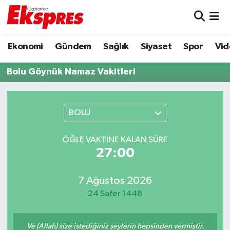
Eğitim
Hava Durumu
Ekonomi
Gündem
Sağlık
Siyaset
Spor
Vid
Ekonomi
Trafik Durumu
Bolu Göynük Namaz Vakitleri
Gaziantep son dakika
Puan Durumu ve Fikstür
BOLU
Genel
Tüm Manşetler
ÖĞLE VAKTINE KALAN SÜRE
Gündem
Son Dakika Haberleri
27:00
Haberler
Haber Arşivi
7 Ağustos 2026
24 Safer 1448
Kültür Sanat
Magazin
Ve (Allah) size istediğiniz şeylerin hepsinden vermiştir.