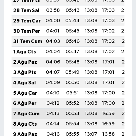
27 Tem Pts
03:57
05:42
13:08
17:03
20:24
28 Tem Sal
03:58
05:43
13:08
17:03
20:24
29 Tem Çar
04:00
05:44
13:08
17:03
20:23
30 Tem Per
04:01
05:45
13:08
17:02
20:22
31 Tem Cum
04:03
05:46
13:08
17:02
20:21
1 Ağu Cts
04:04
05:47
13:08
17:02
20:20
2 Ağu Paz
04:06
05:48
13:08
17:01
20:18
3 Ağu Pts
04:07
05:49
13:08
17:01
20:17
4 Ağu Sal
04:09
05:50
13:08
17:01
20:16
5 Ağu Çar
04:10
05:51
13:08
17:00
20:15
6 Ağu Per
04:12
05:52
13:08
17:00
20:14
7 Ağu Cum
04:13
05:53
13:08
16:59
20:13
8 Ağu Cts
04:14
05:54
13:08
16:59
20:12
9 Ağu Paz
04:16
05:55
13:07
16:58
20:10