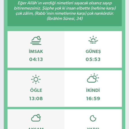
Eğer Allâh'ın verdiği nimetleri sayacak olsanız sayıp
bitiremezsiniz. Şüphe yok ki insan elbette (nefsine karşı)
Müzik
çok zâlim, (Rabb'inin nimetlerine karşı) çok nankördür.
(İbrâhîm Sûresi, 34)
Piyasa
Resmi İlanlar
İMSAK
GÜNEŞ
Sağlık
04:13
05:53
Sinemalar
Siyaset
ÖĞLE
İKINDI
Spor
13:08
16:59
Teknoloji
Türkiye