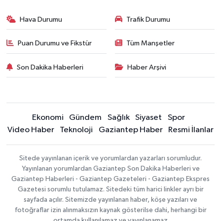
Hava Durumu
Trafik Durumu
Puan Durumu ve Fikstür
Tüm Manşetler
Son Dakika Haberleri
Haber Arşivi
Ekonomi
Gündem
Sağlık
Siyaset
Spor
Video Haber
Teknoloji
Gaziantep Haber
Resmi İlanlar
Sitede yayınlanan içerik ve yorumlardan yazarları sorumludur.
Yayınlanan yorumlardan Gaziantep Son Dakika Haberleri ve
Gaziantep Haberleri - Gaziantep Gazeteleri - Gaziantep Ekspres
Gazetesi sorumlu tutulamaz. Sitedeki tüm harici linkler ayrı bir
sayfada açılır. Sitemizde yayınlanan haber, köşe yazıları ve
fotoğraflar izin alınmaksızın kaynak gösterilse dahi, herhangi bir
ortamda kullanılamaz ve yayınlanamaz