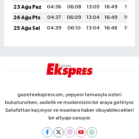
23 Ağu Paz
04:36
06:08
13:05
16:49
19:51
24 Ağu Pts
04:37
06:09
13:04
16:49
19:50
25 Ağu Sal
04:39
06:10
13:04
16:48
19:48
gazeteeksprescom, yepyeni temasıyla sizleri
buluştururken, sadelik ve modernizmi bir araya getiriyor.
Şatafattan kaçınıyor ve insanlara haber okuyabilecekleri
bir altyapı sunuyor.