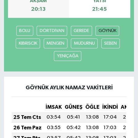
AKŞAM
YATSI
20:13
21:45
Video Haber
Yaşam
BOLU
DÖRTDİVAN
GEREDE
GÖYNÜK
KIBRISCIK
MENGEN
MUDURNU
SEBEN
Yeme-İçme
YENİÇAĞA
Yemek
GÖYNÜK AYLIK NAMAZ VAKITLERI
İMSAK
GÜNEŞ
ÖĞLE
İKINDI
AKŞA
25 Tem Cts
03:54
05:41
13:08
17:04
20:26
26 Tem Paz
03:55
05:42
13:08
17:03
20:25