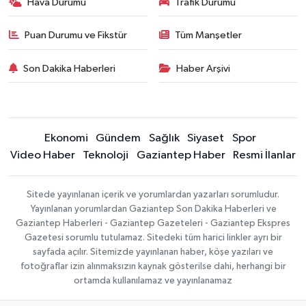
Hava Durumu
Trafik Durumu
Puan Durumu ve Fikstür
Tüm Manşetler
Son Dakika Haberleri
Haber Arşivi
Ekonomi
Gündem
Sağlık
Siyaset
Spor
Video Haber
Teknoloji
Gaziantep Haber
Resmi İlanlar
Sitede yayınlanan içerik ve yorumlardan yazarları sorumludur.
Yayınlanan yorumlardan Gaziantep Son Dakika Haberleri ve
Gaziantep Haberleri - Gaziantep Gazeteleri - Gaziantep Ekspres
Gazetesi sorumlu tutulamaz. Sitedeki tüm harici linkler ayrı bir
sayfada açılır. Sitemizde yayınlanan haber, köşe yazıları ve
fotoğraflar izin alınmaksızın kaynak gösterilse dahi, herhangi bir
ortamda kullanılamaz ve yayınlanamaz