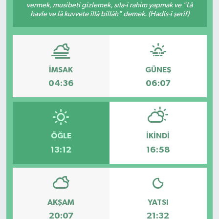
vermek, musibeti gizlemek, sıla-i rahim yapmak ve "Lâ
havle ve lâ kuvvete illâ billâh" demek. (Hadis-i şerif)
Müzik
Piyasa
Resmi İlanlar
İMSAK
GÜNEŞ
04:36
06:07
Sağlık
Sinemalar
ÖĞLE
İKINDI
Siyaset
13:12
16:58
Spor
Teknoloji
AKŞAM
YATSI
20:07
21:32
Türkiye