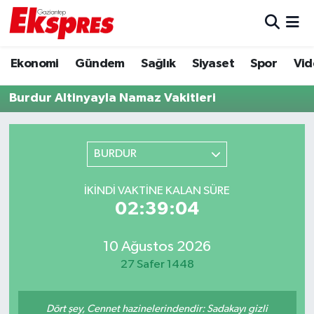
Eğitim
Hava Durumu
Ekonomi
Gündem
Sağlık
Siyaset
Spor
Vid
Ekonomi
Trafik Durumu
Burdur Altinyayla Namaz Vakitleri
Gaziantep son dakika
Puan Durumu ve Fikstür
BURDUR
Genel
Tüm Manşetler
İKINDI VAKTINE KALAN SÜRE
Gündem
Son Dakika Haberleri
02:39:04
Haberler
Haber Arşivi
10 Ağustos 2026
27 Safer 1448
Kültür Sanat
Magazin
Dört şey, Cennet hazinelerindendir: Sadakayı gizli