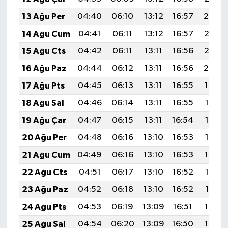
13 Ağu Per
04:40
06:10
13:12
16:57
20:04
14 Ağu Cum
04:41
06:11
13:12
16:57
20:03
15 Ağu Cts
04:42
06:11
13:11
16:56
20:02
16 Ağu Paz
04:44
06:12
13:11
16:56
20:00
17 Ağu Pts
04:45
06:13
13:11
16:55
19:59
18 Ağu Sal
04:46
06:14
13:11
16:55
19:58
19 Ağu Çar
04:47
06:15
13:11
16:54
19:56
20 Ağu Per
04:48
06:16
13:10
16:53
19:55
21 Ağu Cum
04:49
06:16
13:10
16:53
19:54
22 Ağu Cts
04:51
06:17
13:10
16:52
19:53
23 Ağu Paz
04:52
06:18
13:10
16:52
19:51
24 Ağu Pts
04:53
06:19
13:09
16:51
19:50
25 Ağu Sal
04:54
06:20
13:09
16:50
19:49