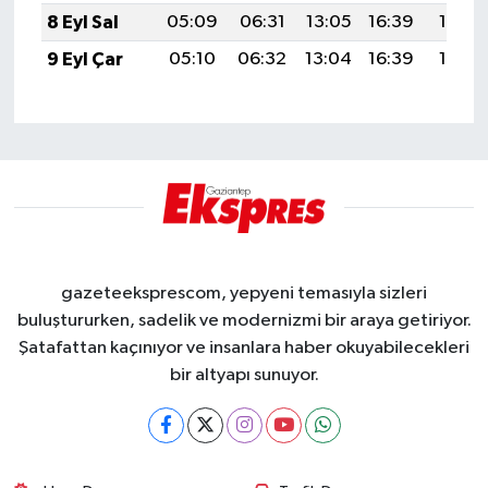
8 Eyl Sal
05:09
06:31
13:05
16:39
19:28
9 Eyl Çar
05:10
06:32
13:04
16:39
19:27
gazeteeksprescom, yepyeni temasıyla sizleri
buluştururken, sadelik ve modernizmi bir araya getiriyor.
Şatafattan kaçınıyor ve insanlara haber okuyabilecekleri
bir altyapı sunuyor.