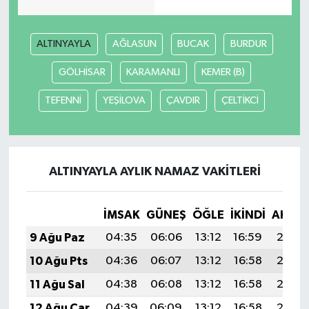
Video Haber
ALTINYAYLA
AĞLASUN
BUCAK
BURDUR
Yaşam
GÖLHİSAR
KARAMANLI
KEMER (B)
TEFENNİ
YEŞİLOVA
ÇAVDIR
ÇELTİKCİ
Yeme-İçme
Yemek
ALTINYAYLA AYLIK NAMAZ VAKITLERI
İMSAK
GÜNEŞ
ÖĞLE
İKINDI
AKŞA
9 Ağu Paz
04:35
06:06
13:12
16:59
20:08
10 Ağu Pts
04:36
06:07
13:12
16:58
20:07
11 Ağu Sal
04:38
06:08
13:12
16:58
20:06
12 Ağu Çar
04:39
06:09
13:12
16:58
20:05