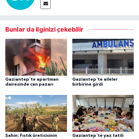
Bunlar da ilginizi çekebilir
Gaziantep'te apartman
Gaziantep'te aileler
dairesinde can pazarı
birbirine girdi
Şahin: Fıstık üreticisinin
Gaziantep'te yaz tatili