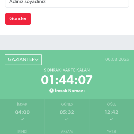
Gönder
GAZİANTEP
06.08.2026
SONRAKI VAKTE KALAN
01:44:06
İmsak Namazı
İMSAK
GÜNEŞ
ÖĞLE
04:00
05:32
12:42
İKINDI
AKŞAM
YATSI