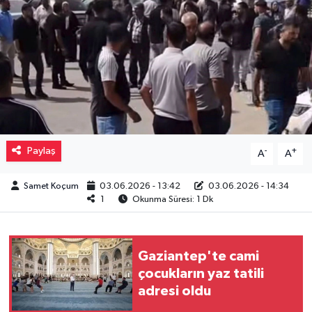
Müzik
Piyasa
Resmi İlanlar
Sağlık
Paylaş
-
+
A
A
Sinemalar
Samet Koçum
03.06.2026 - 13:42
03.06.2026 - 14:34
1
Okunma Süresi: 1 Dk
Siyaset
Spor
Gaziantep'te cami
çocukların yaz tatili
Teknoloji
adresi oldu
Türkiye