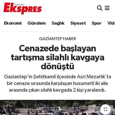
Eğitim
Hava Durumu
Ekonomi
Gündem
Sağlık
Siyaset
Spor
Vid
Ekonomi
Trafik Durumu
GAZIANTEP HABER
Gaziantep son dakika
Puan Durumu ve Fikstür
Cenazede başlayan
tartışma silahlı kavgaya
Genel
Tüm Manşetler
dönüştü
Gündem
Son Dakika Haberleri
Gaziantep'in Şehitkamil ilçesinde Asri Mezarlık’ta
bir cenaze sırasında karşılaşan husumetli iki aile
Haberler
Haber Arşivi
arasında çıkan silahlı kavgada 2 kişi yaralandı.
Kültür Sanat
Magazin