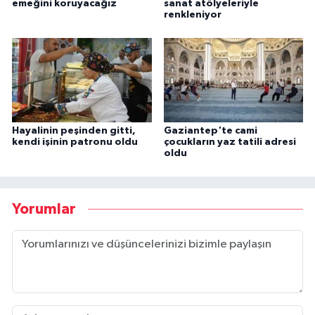
emeğini koruyacağız
sanat atölyeleriyle
renkleniyor
Hayalinin peşinden gitti,
Gaziantep'te cami
kendi işinin patronu oldu
çocukların yaz tatili adresi
oldu
Yorumlar