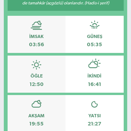
de tamahkâr (açgözlü) olanlarıdır. (Hadis-i şerif)
Müzik
Piyasa
İMSAK
GÜNEŞ
Resmi İlanlar
03:56
05:35
Sağlık
Sinemalar
ÖĞLE
İKINDI
12:50
16:41
Siyaset
Spor
Teknoloji
AKŞAM
YATSI
19:55
21:27
Türkiye