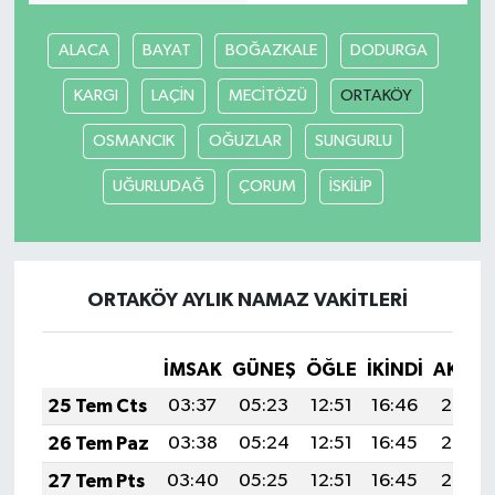
ALACA
BAYAT
BOĞAZKALE
DODURGA
Video Haber
KARGI
LAÇİN
MECİTÖZÜ
ORTAKÖY
Yaşam
OSMANCIK
OĞUZLAR
SUNGURLU
Yeme-İçme
UĞURLUDAĞ
ÇORUM
İSKİLİP
Yemek
ORTAKÖY AYLIK NAMAZ VAKITLERI
İMSAK
GÜNEŞ
ÖĞLE
İKINDI
AKŞA
25 Tem Cts
03:37
05:23
12:51
16:46
20:08
26 Tem Paz
03:38
05:24
12:51
16:45
20:07
27 Tem Pts
03:40
05:25
12:51
16:45
20:06