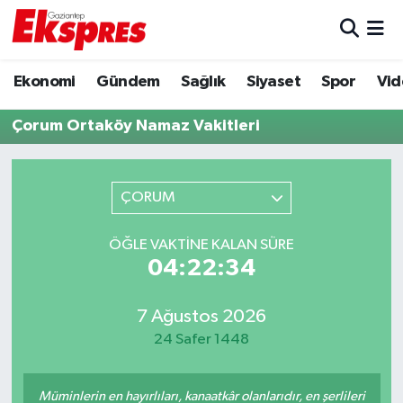
Eğitim
Hava Durumu
Ekonomi
Gündem
Sağlık
Siyaset
Spor
Vid
Ekonomi
Trafik Durumu
Çorum Ortaköy Namaz Vakitleri
Gaziantep son dakika
Puan Durumu ve Fikstür
ÇORUM
Genel
Tüm Manşetler
ÖĞLE VAKTINE KALAN SÜRE
Gündem
Son Dakika Haberleri
04:22:34
Haberler
Haber Arşivi
7 Ağustos 2026
24 Safer 1448
Kültür Sanat
Magazin
Müminlerin en hayırlıları, kanaatkâr olanlarıdır, en şerlileri