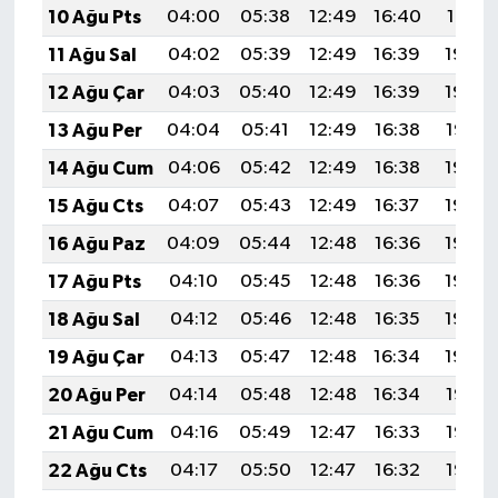
10 Ağu Pts
04:00
05:38
12:49
16:40
19:51
11 Ağu Sal
04:02
05:39
12:49
16:39
19:50
12 Ağu Çar
04:03
05:40
12:49
16:39
19:48
13 Ağu Per
04:04
05:41
12:49
16:38
19:47
14 Ağu Cum
04:06
05:42
12:49
16:38
19:46
15 Ağu Cts
04:07
05:43
12:49
16:37
19:44
16 Ağu Paz
04:09
05:44
12:48
16:36
19:43
17 Ağu Pts
04:10
05:45
12:48
16:36
19:42
18 Ağu Sal
04:12
05:46
12:48
16:35
19:40
19 Ağu Çar
04:13
05:47
12:48
16:34
19:39
20 Ağu Per
04:14
05:48
12:48
16:34
19:37
21 Ağu Cum
04:16
05:49
12:47
16:33
19:36
22 Ağu Cts
04:17
05:50
12:47
16:32
19:35