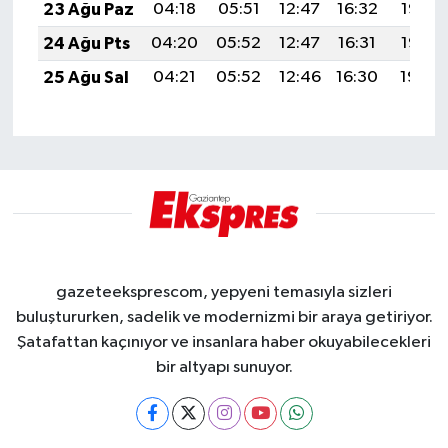
23 Ağu Paz
04:18
05:51
12:47
16:32
19:33
24 Ağu Pts
04:20
05:52
12:47
16:31
19:32
25 Ağu Sal
04:21
05:52
12:46
16:30
19:30
gazeteeksprescom, yepyeni temasıyla sizleri
buluştururken, sadelik ve modernizmi bir araya getiriyor.
Şatafattan kaçınıyor ve insanlara haber okuyabilecekleri
bir altyapı sunuyor.