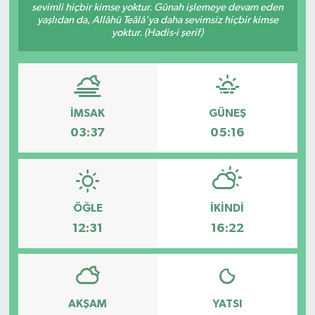
sevimli hiçbir kimse yoktur. Günah işlemeye devam eden
yaşlıdan da, Allâhü Teâlâ'ya daha sevimsiz hiçbir kimse
Müzik
yoktur. (Hadis-i şerif)
Piyasa
Resmi İlanlar
İMSAK
GÜNEŞ
Sağlık
03:37
05:16
Sinemalar
Siyaset
ÖĞLE
İKINDI
12:31
16:22
Spor
Teknoloji
AKŞAM
YATSI
Türkiye