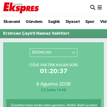
Eğitim
Hava Durumu
Ekonomi
Gündem
Sağlık
Siyaset
Spor
Vid
Ekonomi
Trafik Durumu
Erzincan Çayirli Namaz Vakitleri
Gaziantep son dakika
Puan Durumu ve Fikstür
ERZİNCAN
Genel
Tüm Manşetler
ÖĞLE VAKTINE KALAN SÜRE
Gündem
Son Dakika Haberleri
01:20:37
Haberler
Haber Arşivi
6 Ağustos 2026
23 Safer 1448
Kültür Sanat
Magazin
Günahlarından tevbe eden gençten, Allâhü Teâlâ'ya daha