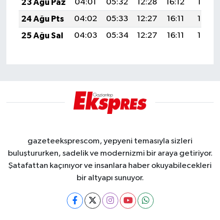
23 Ağu Paz
04:01
05:32
12:28
16:12
19:13
24 Ağu Pts
04:02
05:33
12:27
16:11
19:12
25 Ağu Sal
04:03
05:34
12:27
16:11
19:10
gazeteeksprescom, yepyeni temasıyla sizleri
buluştururken, sadelik ve modernizmi bir araya getiriyor.
Şatafattan kaçınıyor ve insanlara haber okuyabilecekleri
bir altyapı sunuyor.