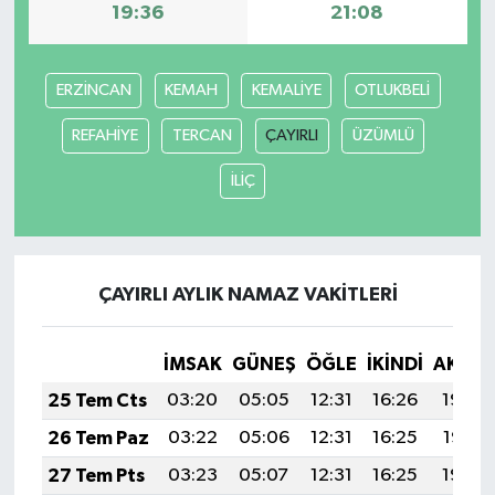
19:36
21:08
Video Haber
ERZİNCAN
KEMAH
KEMALİYE
OTLUKBELİ
Yaşam
REFAHİYE
TERCAN
ÇAYIRLI
ÜZÜMLÜ
Yeme-İçme
İLİÇ
Yemek
ÇAYIRLI AYLIK NAMAZ VAKITLERI
İMSAK
GÜNEŞ
ÖĞLE
İKINDI
AKŞA
25 Tem Cts
03:20
05:05
12:31
16:26
19:48
26 Tem Paz
03:22
05:06
12:31
16:25
19:47
27 Tem Pts
03:23
05:07
12:31
16:25
19:46