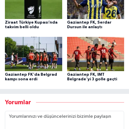
Ziraat Türkiye Kupası’nda
Gaziantep FK, Serdar
takvim belli oldu
Dursun ile anlaştı
Gaziantep FK'da Belgrad
Gaziantep FK, IMT
kampı sona erdi
Belgrade'yi 3 golle geçti
Yorumlar