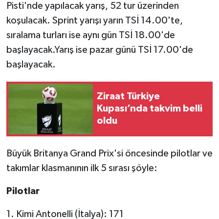
Pisti'nde yapılacak yarış, 52 tur üzerinden
koşulacak. Sprint yarışı yarın TSİ 14.00'te,
Video Haber
sıralama turları ise aynı gün TSİ 18.00'de
Yaşam
başlayacak.Yarış ise pazar günü TSİ 17.00'de
başlayacak.
Yeme-İçme
Ziraat Türkiye
Yemek
Kupası’nda takvim belli
oldu
Büyük Britanya Grand Prix'si öncesinde pilotlar ve
takımlar klasmanının ilk 5 sırası şöyle:
Pilotlar
1. Kimi Antonelli (İtalya): 171