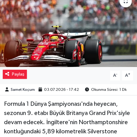
Müzik
Piyasa
Resmi İlanlar
Sağlık
Sinemalar
Paylaş
-
+
A
A
Siyaset
Samet Koçum
03.07.2026 - 17:42
Okunma Süresi: 1 Dk
Formula 1 Dünya Şampiyonası'nda heyecan,
Spor
sezonun 9. etabı Büyük Britanya Grand Prix'siyle
Teknoloji
devam edecek. İngiltere'nin Northamptonshire
kontluğundaki 5,89 kilometrelik Silverstone
Türkiye