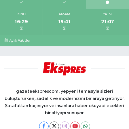
İKINDI
AKŞAM
YATSI
16:29
19:41
21:07
Aylık Vakitler
gazeteeksprescom, yepyeni temasıyla sizleri
buluştururken, sadelik ve modernizmi bir araya getiriyor.
Şatafattan kaçınıyor ve insanlara haber okuyabilecekleri
bir altyapı sunuyor.