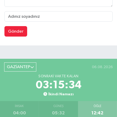
Gönder
GAZİANTEP
06.08.2026
SONRAKI VAKTE KALAN
03:15:34
İkindi Namazı
İMSAK
GÜNEŞ
ÖĞLE
04:00
05:32
12:42