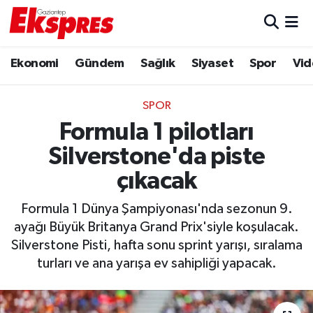
Eğitim
Hava Durumu
Ekonomi
Gündem
Sağlık
Siyaset
Spor
Vid
Ekonomi
Trafik Durumu
SPOR
Gaziantep son dakika
Puan Durumu ve Fikstür
Formula 1 pilotları
Silverstone'da piste
Genel
Tüm Manşetler
çıkacak
Gündem
Son Dakika Haberleri
Formula 1 Dünya Şampiyonası'nda sezonun 9.
ayağı Büyük Britanya Grand Prix'siyle koşulacak.
Haberler
Haber Arşivi
Silverstone Pisti, hafta sonu sprint yarışı, sıralama
turları ve ana yarışa ev sahipliği yapacak.
Kültür Sanat
Magazin