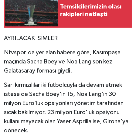
Temsilcilerimizin olası
rakipleri netleşti
Video Haber
Yaşam
AYRILACAK İSİMLER
Yeme-İçme
Ntvspor'da yer alan habere göre, Kasımpaşa
Yemek
maçında Sacha Boey ve Noa Lang son kez
Galatasaray forması giydi.
Sarı kırmızılılar iki futbolcuyla da devam etmek
istese de Sacha Boey'in 15, Noa Lang'ın 30
milyon Euro'luk opsiyonları yönetim tarafından
sıcak bakılmıyor. 23 milyon Euro'luk opsiyonu
kullanılmayacak olan Yaser Asprilla ise, Girona'ya
dönecek.