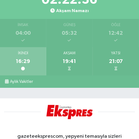
Akşam Namazı
İMSAK
GÜNEŞ
ÖĞLE
04:00
05:32
12:42
İKINDI
AKŞAM
YATSI
16:29
19:41
21:07
Aylık Vakitler
gazeteeksprescom, yepyeni temasıyla sizleri