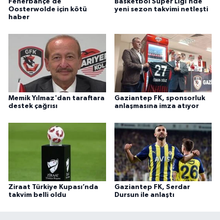
Fenerbahçe’de
Basketbol Süper Ligi’nde
Oosterwolde için kötü
yeni sezon takvimi netleşti
haber
Memik Yılmaz'dan taraftara
Gaziantep FK, sponsorluk
destek çağrısı
anlaşmasına imza atıyor
Ziraat Türkiye Kupası’nda
Gaziantep FK, Serdar
takvim belli oldu
Dursun ile anlaştı