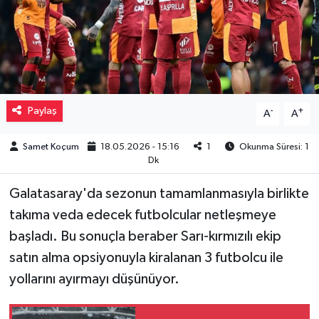
Müzik
Piyasa
Resmi İlanlar
Paylaş
-
+
A
A
Sağlık
Samet Koçum
18.05.2026 - 15:16
1
Okunma Süresi: 1
Dk
Sinemalar
Galatasaray'da sezonun tamamlanmasıyla birlikte
Siyaset
takıma veda edecek futbolcular netleşmeye
başladı. Bu sonuçla beraber Sarı-kırmızılı ekip
Spor
satın alma opsiyonuyla kiralanan 3 futbolcu ile
yollarını ayırmayı düşünüyor.
Teknoloji
Türkiye