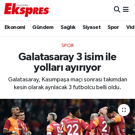
Eğitim
Hava Durumu
Ekonomi
Gündem
Sağlık
Siyaset
Spor
Vid
Ekonomi
Trafik Durumu
SPOR
Gaziantep son dakika
Puan Durumu ve Fikstür
Galatasaray 3 isim ile
yolları ayırıyor
Genel
Tüm Manşetler
Galatasaray, Kasımpaşa maçı sonrası takımdan
Gündem
Son Dakika Haberleri
kesin olarak ayrılacak 3 futbolcu belli oldu.
Haberler
Haber Arşivi
Kültür Sanat
Magazin