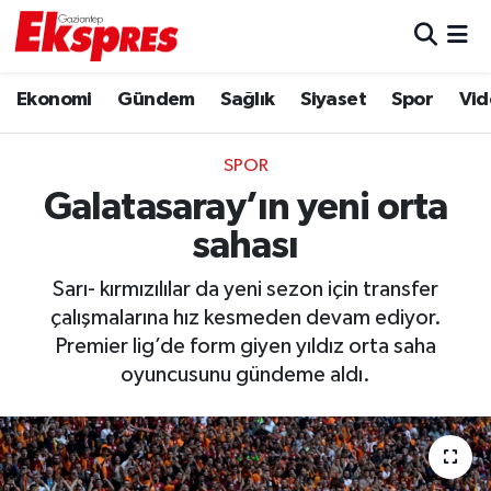
Eğitim
Hava Durumu
Ekonomi
Gündem
Sağlık
Siyaset
Spor
Vid
Ekonomi
Trafik Durumu
SPOR
Gaziantep son dakika
Puan Durumu ve Fikstür
Galatasaray’ın yeni orta
sahası
Genel
Tüm Manşetler
Sarı- kırmızılılar da yeni sezon için transfer
Gündem
Son Dakika Haberleri
çalışmalarına hız kesmeden devam ediyor.
Premier lig’de form giyen yıldız orta saha
Haberler
Haber Arşivi
oyuncusunu gündeme aldı.
Kültür Sanat
Magazin