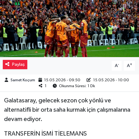
Müzik
Piyasa
Resmi İlanlar
Sağlık
Paylaş
-
+
A
A
Sinemalar
Samet Koçum
15.05.2026 - 09:50
15.05.2026 - 10:00
1
Okunma Süresi: 1 Dk
Siyaset
Galatasaray, gelecek sezon çok yönlü ve
Spor
alternatifli bir orta saha kurmak için çalışmalarına
devam ediyor.
Teknoloji
TRANSFERİN İSMİ TİELEMANS
Türkiye