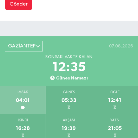
Gönder
GAZİANTEP
07.08.2026
SONRAKI VAKTE KALAN
12:34
Güneş Namazı
İMSAK
GÜNEŞ
ÖĞLE
04:01
05:33
12:41
İKINDI
AKŞAM
YATSI
16:28
19:39
21:05