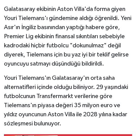
Galatasaray ekibinin Aston Villa'da forma giyen
Video Haber
Youri Tielemans'ı gündemine aldığı öğrenildi. Yeni
Asır'ın İngiliz basınından yaptığı habere göre,
Yaşam
Premier Lig ekibinin finansal sıkıntıları sebebiyle
kadrodaki hiçbir futbolcu "dokunulmaz" değil
Yeme-İçme
diyerek, Tielemans için bu yaz iyi bir teklif gelirse
Yemek
oyuncuyu satmayı düşündüğü bildirildi.
Youri Tielemans'ın Galatasaray'ın orta saha
alternatifleri içinde olduğu biliniyor. 29 yaşındaki
futbolcunun Transfermarkt verilerine göre
Tielemans'ın piyasa değeri 35 milyon euro ve
yıldız oyuncunun Aston Villa ile 2028 yılına kadar
sözleşmesi bulunuyor.