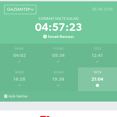
GAZİANTEP
08.08.2026
SONRAKI VAKTE KALAN
04:57:22
İmsak Namazı
İMSAK
GÜNEŞ
ÖĞLE
04:02
05:34
12:41
İKINDI
AKŞAM
YATSI
16:28
19:38
21:04
Aylık Vakitler