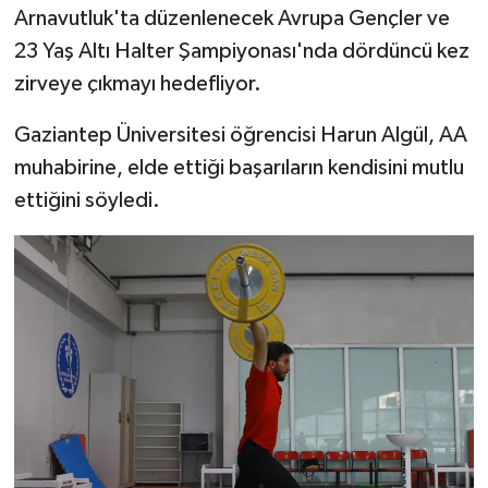
Arnavutluk'ta düzenlenecek Avrupa Gençler ve
23 Yaş Altı Halter Şampiyonası'nda dördüncü kez
Video Haber
zirveye çıkmayı hedefliyor.
Yaşam
Gaziantep Üniversitesi öğrencisi Harun Algül, AA
Yeme-İçme
muhabirine, elde ettiği başarıların kendisini mutlu
ettiğini söyledi.
Yemek