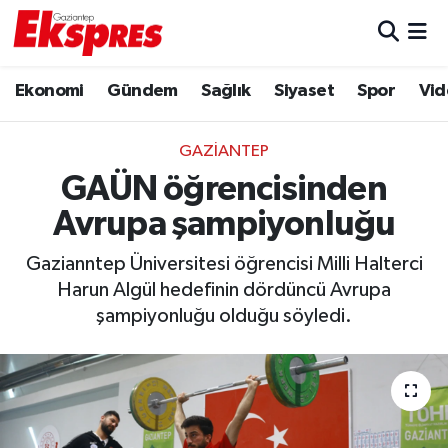
Eğitim
Hava Durumu
Ekonomi
Gündem
Sağlık
Siyaset
Spor
Vid
Ekonomi
Trafik Durumu
GAZIANTEP
Gaziantep son dakika
Puan Durumu ve Fikstür
GAÜN öğrencisinden
Avrupa şampiyonluğu
Genel
Tüm Manşetler
Gazianntep Üniversitesi öğrencisi Milli Halterci
Gündem
Son Dakika Haberleri
Harun Algül hedefinin dördüncü Avrupa
şampiyonluğu olduğu söyledi.
Haberler
Haber Arşivi
Kültür Sanat
Magazin