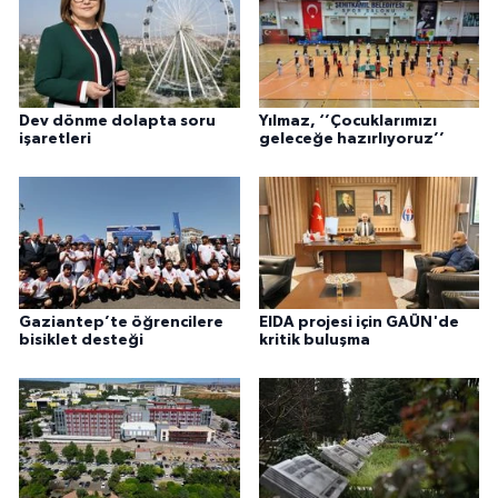
Dev dönme dolapta soru
Yılmaz, ‘’Çocuklarımızı
işaretleri
geleceğe hazırlıyoruz’’
Gaziantep’te öğrencilere
EIDA projesi için GAÜN'de
bisiklet desteği
kritik buluşma