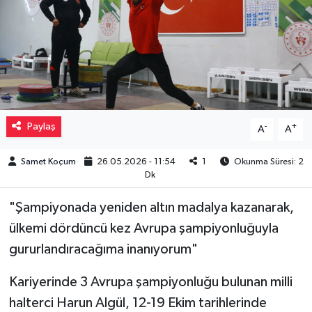
Müzik
Piyasa
Resmi İlanlar
Paylaş
-
+
A
A
Sağlık
Samet Koçum
26.05.2026 - 11:54
1
Okunma Süresi: 2
Sinemalar
Dk
Siyaset
"Şampiyonada yeniden altın madalya kazanarak,
ülkemi dördüncü kez Avrupa şampiyonluğuyla
Spor
gururlandıracağıma inanıyorum"
Teknoloji
Kariyerinde 3 Avrupa şampiyonluğu bulunan milli
halterci Harun Algül, 12-19 Ekim tarihlerinde
Türkiye