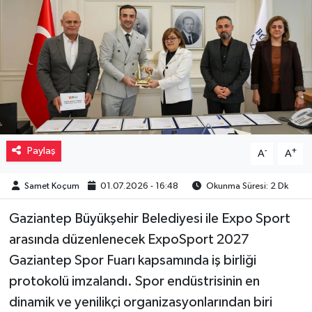
Müzik
Piyasa
Resmi İlanlar
Sağlık
Paylaş
-
+
A
A
Sinemalar
Samet Koçum
01.07.2026 - 16:48
Okunma Süresi: 2 Dk
Siyaset
Gaziantep Büyükşehir Belediyesi ile Expo Sport
Spor
arasında düzenlenecek ExpoSport 2027
Gaziantep Spor Fuarı kapsamında iş birliği
Teknoloji
protokolü imzalandı. Spor endüstrisinin en
dinamik ve yenilikçi organizasyonlarından biri
Türkiye