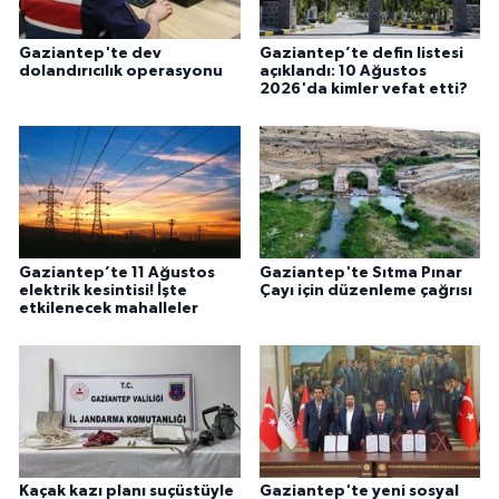
Gaziantep'te dev
Gaziantep’te defin listesi
dolandırıcılık operasyonu
açıklandı: 10 Ağustos
2026'da kimler vefat etti?
Gaziantep’te 11 Ağustos
Gaziantep'te Sıtma Pınar
elektrik kesintisi! İşte
Çayı için düzenleme çağrısı
etkilenecek mahalleler
Kaçak kazı planı suçüstüyle
Gaziantep'te yeni sosyal