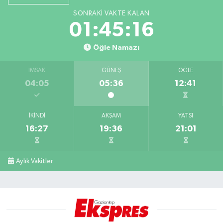
SONRAKI VAKTE KALAN
01:45:15
Öğle Namazı
İMSAK
GÜNEŞ
ÖĞLE
04:05
05:36
12:41
İKINDI
AKŞAM
YATSI
16:27
19:36
21:01
Aylık Vakitler