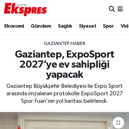
Eğitim
Hava Durumu
Ekonomi
Gündem
Sağlık
Siyaset
Spor
Vid
Ekonomi
Trafik Durumu
GAZIANTEP HABER
Gaziantep son dakika
Puan Durumu ve Fikstür
Gaziantep, ExpoSport
2027’ye ev sahipliği
Genel
Tüm Manşetler
yapacak
Gündem
Son Dakika Haberleri
Gaziantep Büyükşehir Belediyesi ile Expo Sport
arasında imzalanan protokolle ExpoSport 2027
Haberler
Haber Arşivi
Spor Fuarı'nın yol haritası belirlendi.
Kültür Sanat
Magazin