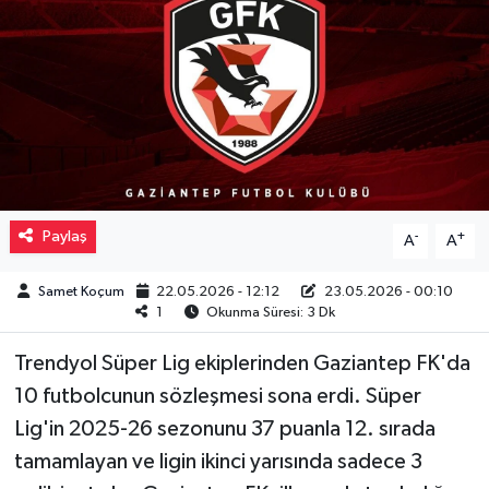
Müzik
Piyasa
Resmi İlanlar
Sağlık
Paylaş
-
+
A
A
Sinemalar
Samet Koçum
22.05.2026 - 12:12
23.05.2026 - 00:10
1
Okunma Süresi: 3 Dk
Siyaset
Trendyol Süper Lig ekiplerinden Gaziantep FK'da
Spor
10 futbolcunun sözleşmesi sona erdi. Süper
Lig'in 2025-26 sezonunu 37 puanla 12. sırada
Teknoloji
tamamlayan ve ligin ikinci yarısında sadece 3
Türkiye