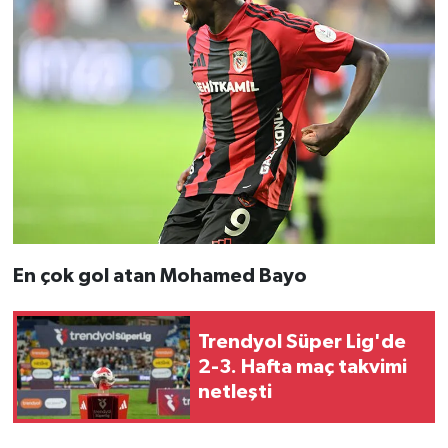
En çok gol atan Mohamed Bayo
Trendyol Süper Lig'de
2-3. Hafta maç takvimi
netleşti