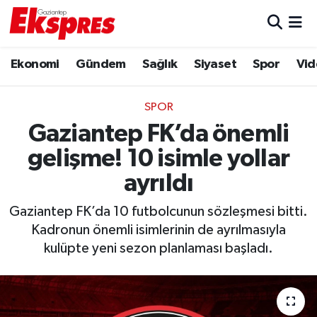
Eğitim
Hava Durumu
Ekonomi
Gündem
Sağlık
Siyaset
Spor
Vid
Ekonomi
Trafik Durumu
SPOR
Gaziantep son dakika
Puan Durumu ve Fikstür
Gaziantep FK’da önemli
gelişme! 10 isimle yollar
Genel
Tüm Manşetler
ayrıldı
Gündem
Son Dakika Haberleri
Gaziantep FK’da 10 futbolcunun sözleşmesi bitti.
Kadronun önemli isimlerinin de ayrılmasıyla
Haberler
Haber Arşivi
kulüpte yeni sezon planlaması başladı.
Kültür Sanat
Magazin