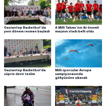
Gaziantep Basketbol'da
A Milli Takımı'nın iki önemli
yeni dönem resmen başladı
maçının stadı belli oldu
Gaziantep Basketbol’da
Milli sporcular Avrupa
süpriz devir teslim
şampiyonasında
gökyüzüne çıkacak