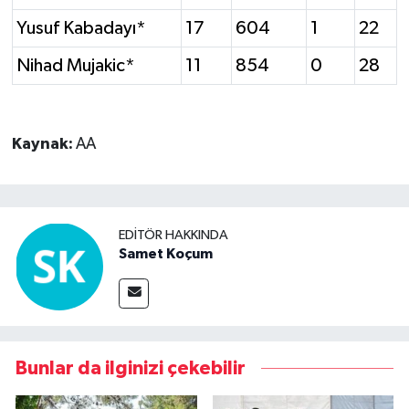
Yusuf Kabadayı*
17
604
1
22
Nihad Mujakic*
11
854
0
28
Kaynak:
AA
EDITÖR HAKKINDA
Samet Koçum
Bunlar da ilginizi çekebilir