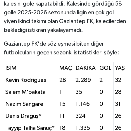
kalesini gole kapatabildi. Kalesinde gördüğü 58
golle 2025-2026 sezonunda ligin en çok gol
yiyen ikinci takımı olan Gaziantep FK, kalecilerden
beklediği istikrarı yakalayamadı.
Gaziantep FK'de sözleşmesi biten diğer
futbolcuların geçen sezonki istatistikleri şöyle:
İSİM
MAÇ
DAKİKA
GOL
YAŞ
Kevin Rodrigues
28
2.289
2
32
Salem M'bakata
1
35
0
28
Nazım Sangare
15
1.146
0
31
Denis Draguş*
11
324
0
26
Tayyip Talha Sanuç*
18
1.335
0
26