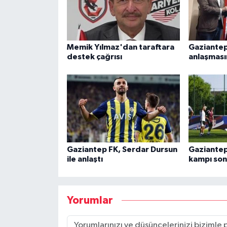
Memik Yılmaz'dan taraftara
Gaziantep
destek çağrısı
anlaşması
Gaziantep FK, Serdar Dursun
Gaziantep
ile anlaştı
kampı son
Yorumlar