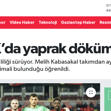
BI
64
D
47
por
Video Haber
Teknoloji
Gaziantep Haber
Resmi
E
55
ST
64
K’da yaprak dökü
GR
65
Bİ
13
liliği sürüyor. Melih Kabasakal takımdan ay
imali bulunduğu öğrenildi.