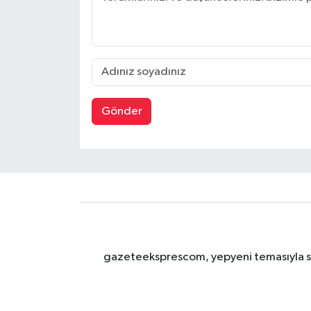
Gönder
gazeteeksprescom, yepyeni temasıyla sizl