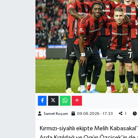
Müzik
Piyasa
Resmi İlanlar
Sağlık
Sinemalar
Siyaset
Spor
Samet Koçum
09.06.2026 - 17:33
1
Teknoloji
Kırmızı-siyahlı ekipte Melih Kabasakal
Türkiye
Arda Kızıldağ ve Ogün Özçiçek’in de ay