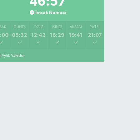
46:56
İmsak Namazı
SAK
GÜNEŞ
ÖĞLE
İKINDI
AKŞAM
YATSI
:00
05:32
12:42
16:29
19:41
21:07
Aylık Vakitler