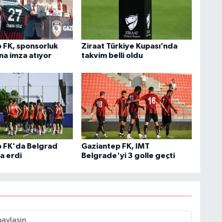
 FK, sponsorluk
Ziraat Türkiye Kupası’nda
na imza atıyor
takvim belli oldu
 FK'da Belgrad
Gaziantep FK, IMT
a erdi
Belgrade'yi 3 golle geçti