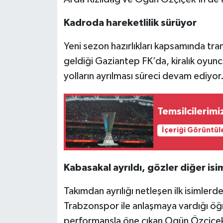
Kadroda hareketlilik sürüyor
Video Haber
Yeni sezon hazırlıkları kapsamında tra
Yaşam
geldiği Gaziantep FK’da, kiralık oyunc
Yeme-İçme
yolların ayrılması süreci devam ediyor
Yemek
Temsilcilerimiz
İçeriği Görüntül
Kabasakal ayrıldı, gözler diğer is
Takımdan ayrılığı netleşen ilk isimler
Trabzonspor ile anlaşmaya vardığı öğr
performansla öne çıkan Ogün Özçiçek’i