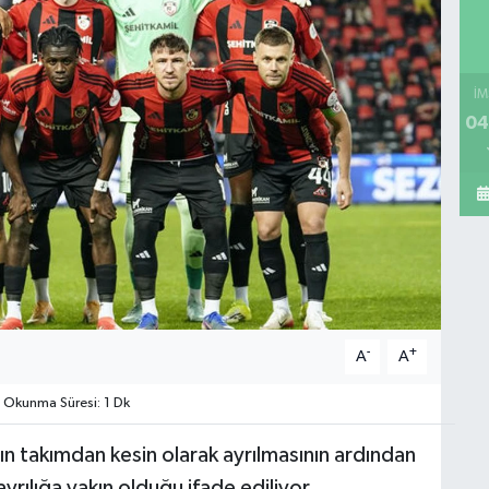
İM
04
-
+
A
A
Okunma Süresi: 1 Dk
’ın takımdan kesin olarak ayrılmasının ardından
rılığa yakın olduğu ifade ediliyor.