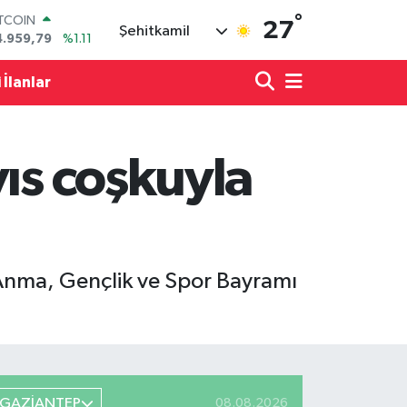
ITCOIN
°
27
Şehitkamil
4.959,79
%1.11
OLAR
7,7436
%0.18
 İlanlar
URO
5,2510
%0.32
TERLİN
4,4811
%0.38
ıs coşkuyla
RAM ALTIN
660.55
%0.03
İST100
3.779
%-14
 Anma, Gençlik ve Spor Bayramı
GAZİANTEP
08.08.2026