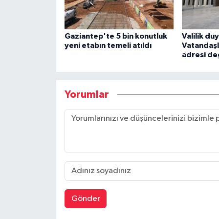
Gaziantep'te 5 bin konutluk
Valilik du
yeni etabın temeli atıldı
Vatandaşl
adresi de
Yorumlar
Gönder