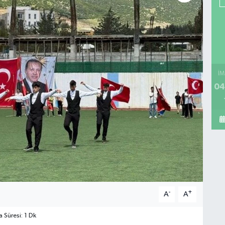
İM
04
-
+
A
A
Süresi: 1 Dk