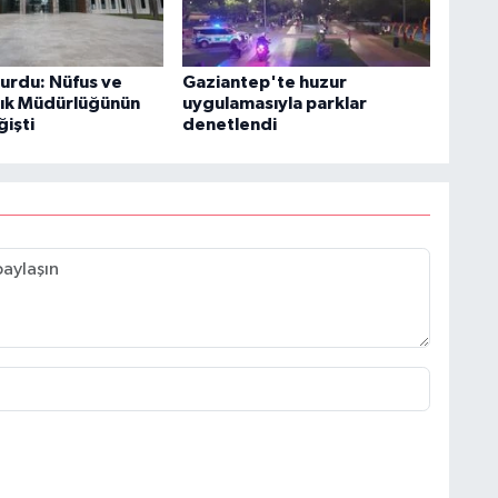
yurdu: Nüfus ve
Gaziantep'te huzur
ık Müdürlüğünün
uygulamasıyla parklar
ğişti
denetlendi