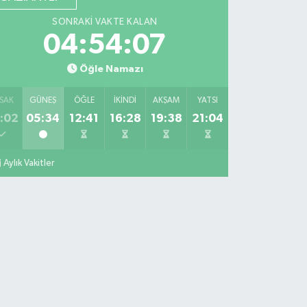
SONRAKI VAKTE KALAN
04:54:06
Öğle Namazı
SAK
GÜNEŞ
ÖĞLE
İKINDI
AKŞAM
YATSI
:02
05:34
12:41
16:28
19:38
21:04
Aylık Vakitler