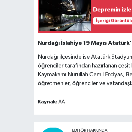
Depremin izle
İçeriği Görüntül
Nurdağı İslahiye 19 Mayıs Atatürk
Nurdağı ilçesinde ise Atatürk Stady
öğrenciler tarafından hazırlanan çeşit
Kaymakamı Nurullah Cemil Erciyas, Bel
öğretmenler, öğrenciler ve vatandaşlar
Kaynak:
AA
EDITÖR HAKKINDA