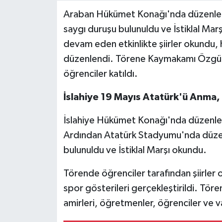
Araban Hükümet Konağı'nda düzenlenen
Video Haber
saygı duruşu bulunuldu ve İstiklal Ma
devam eden etkinlikte şiirler okundu, h
Yaşam
düzenlendi. Törene Kaymakamı Özgür 
öğrenciler katıldı.
Yeme-İçme
İslahiye 19 Mayıs Atatürk'ü Anma,
Yemek
İslahiye Hükümet Konağı'nda düzenlen
Ardından Atatürk Stadyumu'nda düze
bulunuldu ve İstiklal Marşı okundu.
Törende öğrenciler tarafından şiirler 
spor gösterileri gerçekleştirildi. Tö
amirleri, öğretmenler, öğrenciler ve v