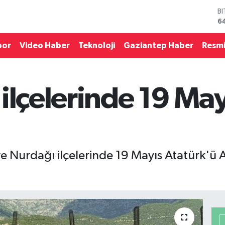
B
6
D
4
por
Video Haber
Teknoloji
Gaziantep Haber
Resmi
E
5
S
6
ilçelerinde 19 May
G
6
B
1
ve Nurdağı ilçelerinde 19 Mayıs Atatürk'ü