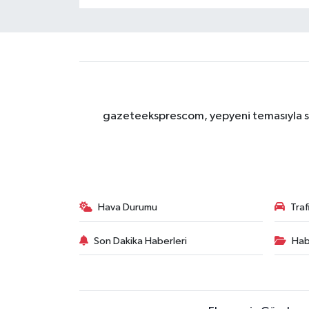
gazeteeksprescom, yepyeni temasıyla sizl
Hava Durumu
Tra
Son Dakika Haberleri
Hab