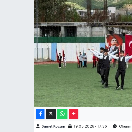
Müzik
Piyasa
Resmi İlanlar
Sağlık
Sinemalar
Siyaset
Spor
Teknoloji
Samet Koçum
19.05.2026 - 17:36
Okunma 
Türkiye