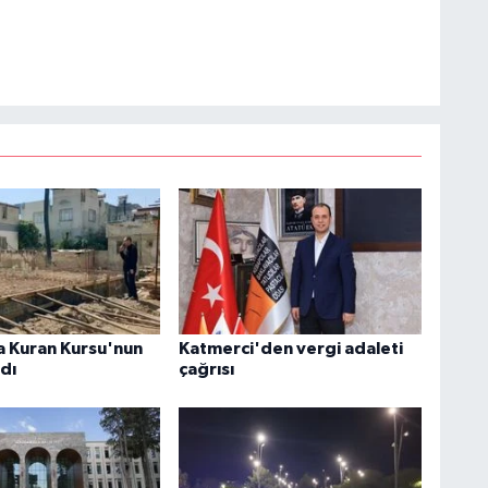
 Kuran Kursu'nun
Katmerci'den vergi adaleti
ldı
çağrısı