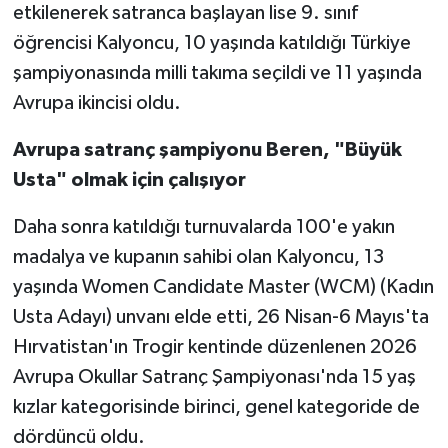
etkilenerek satranca başlayan lise 9. sınıf
öğrencisi Kalyoncu, 10 yaşında katıldığı Türkiye
Video Haber
şampiyonasında milli takıma seçildi ve 11 yaşında
Yaşam
Avrupa ikincisi oldu.
Avrupa satranç şampiyonu Beren, "Büyük
Yeme-İçme
Usta" olmak için çalışıyor
Yemek
Daha sonra katıldığı turnuvalarda 100'e yakın
madalya ve kupanın sahibi olan Kalyoncu, 13
yaşında Women Candidate Master (WCM) (Kadın
Usta Adayı) unvanı elde etti, 26 Nisan-6 Mayıs'ta
Hırvatistan'ın Trogir kentinde düzenlenen 2026
Avrupa Okullar Satranç Şampiyonası'nda 15 yaş
kızlar kategorisinde birinci, genel kategoride de
dördüncü oldu.