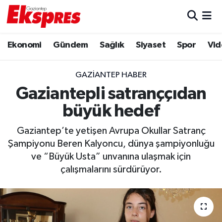
Eğitim
Hava Durumu
Ekonomi
Gündem
Sağlık
Siyaset
Spor
Vid
Ekonomi
Trafik Durumu
GAZIANTEP HABER
Gaziantep son dakika
Puan Durumu ve Fikstür
Gaziantepli satranççıdan
büyük hedef
Genel
Tüm Manşetler
Gaziantep’te yetişen Avrupa Okullar Satranç
Gündem
Son Dakika Haberleri
Şampiyonu Beren Kalyoncu, dünya şampiyonluğu
ve “Büyük Usta” unvanına ulaşmak için
Haberler
Haber Arşivi
çalışmalarını sürdürüyor.
Kültür Sanat
Magazin