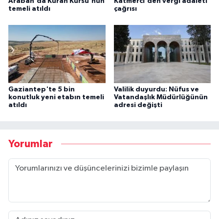
Araban'da Kuran Kursu'nun
Katmerci'den vergi adaleti
temeli atıldı
çağrısı
Gaziantep'te 5 bin
Valilik duyurdu: Nüfus ve
konutluk yeni etabın temeli
Vatandaşlık Müdürlüğünün
atıldı
adresi değişti
Yorumlar