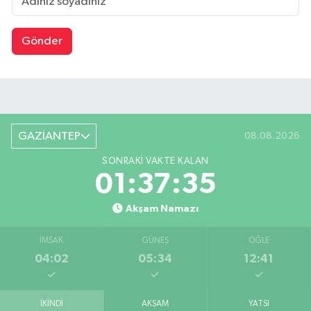
Gönder
GAZİANTEP
08.08.2026
SONRAKI VAKTE KALAN
01:37:34
Akşam Namazı
İMSAK
GÜNEŞ
ÖĞLE
04:02
05:34
12:41
İKINDI
AKŞAM
YATSI