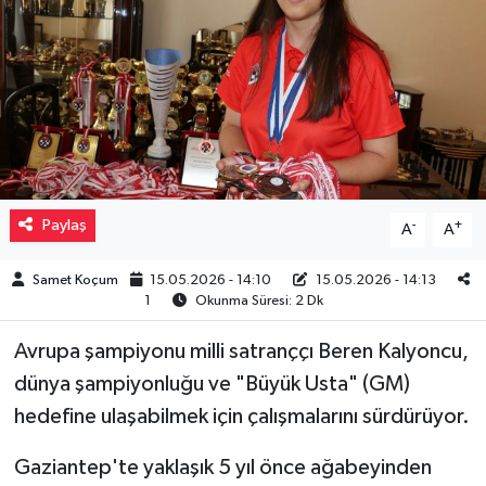
Müzik
Piyasa
Resmi İlanlar
Sağlık
Paylaş
-
+
A
A
Sinemalar
Samet Koçum
15.05.2026 - 14:10
15.05.2026 - 14:13
1
Okunma Süresi: 2 Dk
Siyaset
Avrupa şampiyonu milli satranççı Beren Kalyoncu,
Spor
dünya şampiyonluğu ve "Büyük Usta" (GM)
hedefine ulaşabilmek için çalışmalarını sürdürüyor.
Teknoloji
Gaziantep'te yaklaşık 5 yıl önce ağabeyinden
Türkiye