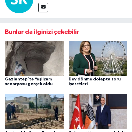
Bunlar da ilginizi çekebilir
Gaziantep’te Yeşilçam
Dev dönme dolapta soru
senaryosu gerçek oldu
işaretleri